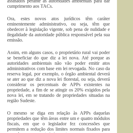
assinados perante as autoridades ambientais para dar
cumprimento aos TACs.
Ora, estes novos atos jurídicos têm caráter
eminentemente administrativo, ou seja, têm que
obedecer à legislação vigente, sob pena de nulidade e
ilegalidade da autoridade pública responsável pela sua
emissão.
Assim, em alguns casos, o proprietário rural vai poder
se beneficiar do que diz a lei nova. Até porque as
autoridades ambientais não vão poder emitir atos
administrativos com base em lei revogada. No caso da
reserva legal, por exemplo, o órgão ambiental deverá
se ater ao que diz a nova lei florestal, ou seja, deverá
considerar os percentuais de APPs existentes na
propriedade, a fim de se atingir os 20% exigidos pela
nova lei, em se tratando de propriedades situadas na
região Sudeste.
O mesmo se diga em relação às APPs daquelas
propriedades que têm áreas entre um e quatro módulos
fiscais, em que o legislador fez concessões que
permitem a redução dos limites normais fixados para