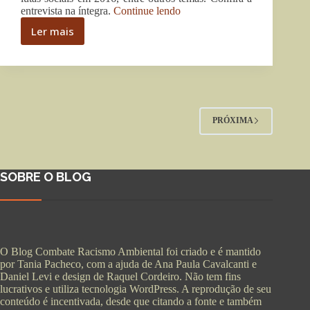
“2015,
entrevista na íntegra.
Continue lendo
o
Ler mais
ano
2015,
que
o
não
ano
terminou:
que
uma
não
conversa
terminou:
com
uma
PRÓXIMA
Virgínia
conversa
Fontes”
com
Virgínia
Fontes
SOBRE O BLOG
O Blog Combate Racismo Ambiental foi criado e é mantido
por Tania Pacheco, com a ajuda de Ana Paula Cavalcanti e
Daniel Levi e design de Raquel Cordeiro. Não tem fins
lucrativos e utiliza tecnologia WordPress. A reprodução de seu
conteúdo é incentivada, desde que citando a fonte e também