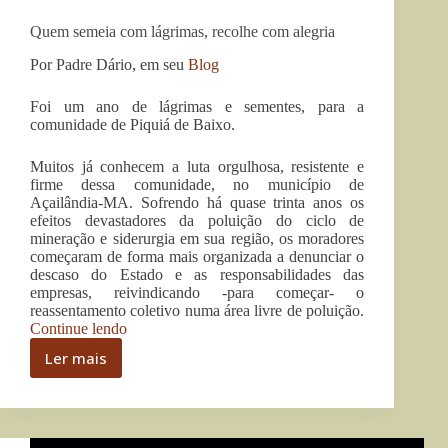
Quem semeia com lágrimas, recolhe com alegria
Por Padre Dário, em seu
Blog
Foi um ano de lágrimas e sementes, para a
comunidade de Piquiá de Baixo.
Muitos já conhecem a luta orgulhosa, resistente e
firme dessa comunidade, no município de
Açailândia-MA. Sofrendo há quase trinta anos os
efeitos devastadores da poluição do ciclo de
mineração e siderurgia em sua região, os moradores
começaram de forma mais organizada a denunciar o
descaso do Estado e as responsabilidades das
empresas, reivindicando -para começar- o
reassentamento coletivo numa área livre de poluição.
“Quem
Continue lendo
semeia
Ler mais
com
Quem
lágrimas,
semeia
recolhe
com
com
lágrimas,
alegria”
recolhe