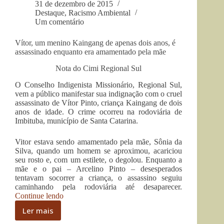
31 de dezembro de 2015
Destaque
,
Racismo Ambiental
Um comentário
Vítor, um menino Kaingang de apenas dois anos, é
assassinado enquanto era amamentado pela mãe
Nota do Cimi Regional Sul
O Conselho Indigenista Missionário, Regional Sul,
vem a público manifestar sua indignação com o cruel
assassinato de Vítor Pinto, criança Kaingang de dois
anos de idade. O crime ocorreu na rodoviária de
Imbituba, município de Santa Catarina.
Vitor estava sendo amamentado pela mãe, Sônia da
Silva, quando um homem se aproximou, acariciou
seu rosto e, com um estilete, o degolou. Enquanto a
mãe e o pai – Arcelino Pinto – desesperados
tentavam socorrer a criança, o assassino seguiu
caminhando pela rodoviária até desaparecer.
“Vítor,
Continue lendo
um
Ler mais
menino
Vítor,
Kaingang