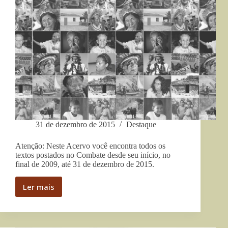
31 de dezembro de 2015
Destaque
Atenção: Neste Acervo você encontra todos os
textos postados no Combate desde seu início, no
final de 2009, até 31 de dezembro de 2015.
Ler mais
Atenção:
Neste
Acervo
você