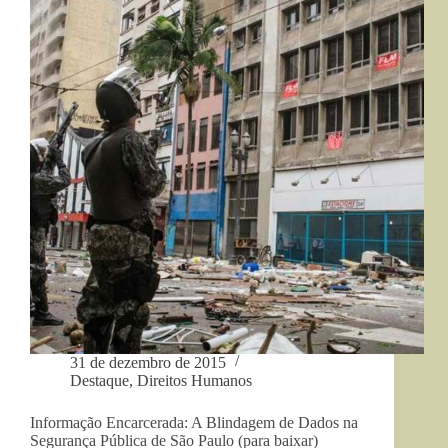
menino
em
Kaingang
Ibituba,
Vítor,
SC”
em
Ibituba,
SC
31 de dezembro de 2015
Destaque
,
Direitos Humanos
Informação Encarcerada: A Blindagem de Dados na
Segurança Pública de São Paulo (para baixar)