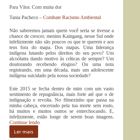
Para Vítor. Com muita dor
Tania Pacheco –
Combate Racismo Ambiental
Não saberemos jamais quem você seria se tivesse a
chance de crescer, menino Kaingang, nesse Sul onde
infelizmente não são poucos os que te querem e aos
teus fora do mapa. Dos mapas. Uma liderança
indígena lutando pelos direitos do seu povo? Um
alcoólatra dando motivo às críticas de sempre? Um
doutorando recebendo elogios? Ou uma nota
registrando, em uma década, mais um adolescente
indígena suicidado pela nossa sociedade?
Este 2015 se fecha dentro de mim com um vasto
sentimento de repugnância, mais forte até que o de
indignação e revolta. No filmezinho que passa na
minha cabeça, encerrado pela tua morte sem rosto,
há muitos e muitos outros se entrechocando. E,
infelizmente, estão longe de serem boas imagens.
“Para
Continue lendo
Vítor.
Ler mais
Com
Para
muita