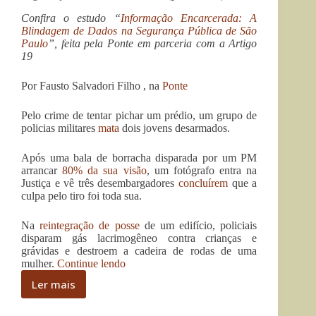
Confira o estudo “
Informação Encarcerada: A
Blindagem de Dados na Segurança Pública de São
Paulo
”, feita pela Ponte em parceria com a Artigo
19
Por Fausto Salvadori Filho , na
Ponte
Pelo crime de tentar pichar um prédio, um grupo de
policias militares
mata
dois jovens desarmados.
Após uma bala de borracha disparada por um PM
arrancar
80% da sua visão
, um fotógrafo entra na
Justiça e vê três desembargadores
concluírem
que a
culpa pelo tiro foi toda sua.
Na
reintegração de posse
de um edifício, policiais
disparam gás lacrimogêneo contra crianças e
grávidas e destroem a cadeira de rodas de uma
“Informação
mulher.
Continue lendo
Encarcerada:
Ler mais
A
Informação
Blindagem
Encarcerada:
de