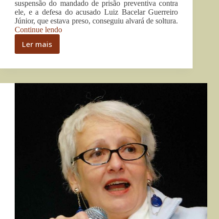
suspensão do mandado de prisão preventiva contra
ele, e a defesa do acusado Luiz Bacelar Guerreiro
Júnior, que estava preso, conseguiu alvará de soltura.
“MPF
Continue lendo
vai
Ler mais
recorrer
MPF
contra
vai
liberdade
recorrer
para
contra
dois
liberdade
dos
para
principais
dois
alvos
dos
de
principais
operações
antidesmatamento
alvos
no
de
Pará”
operações
antidesmatamento
no
Pará