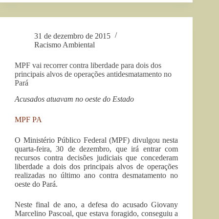
A
Dados
Blindagem
na
de
Segurança
Dados
Pública
31 de dezembro de 2015
na
de
Racismo Ambiental
Segurança
São
Pública
Paulo
MPF vai recorrer contra liberdade para dois dos
(para
de
principais alvos de operações antidesmatamento no
baixar)”
São
Pará
Paulo
(para
Acusados atuavam no oeste do Estado
baixar)
MPF PA
O Ministério Público Federal (MPF) divulgou nesta
quarta-feira, 30 de dezembro, que irá entrar com
recursos contra decisões judiciais que concederam
liberdade a dois dos principais alvos de operações
realizadas no último ano contra desmatamento no
oeste do Pará.
Neste final de ano, a defesa do acusado Giovany
Marcelino Pascoal, que estava foragido, conseguiu a