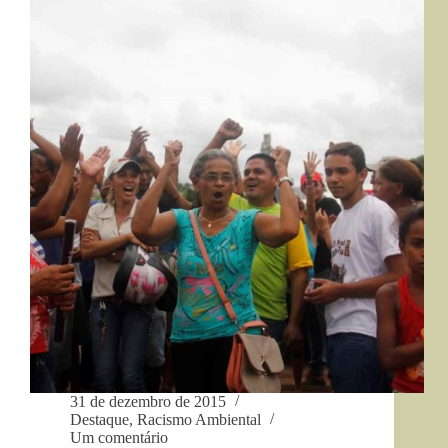
encontra
todos
os
textos
postados
no
Combate
desde
seu
início,
no
final
de
2009,
até
31
de
dezembro
de
2015.
31 de dezembro de 2015
Destaque
,
Racismo Ambiental
Um comentário