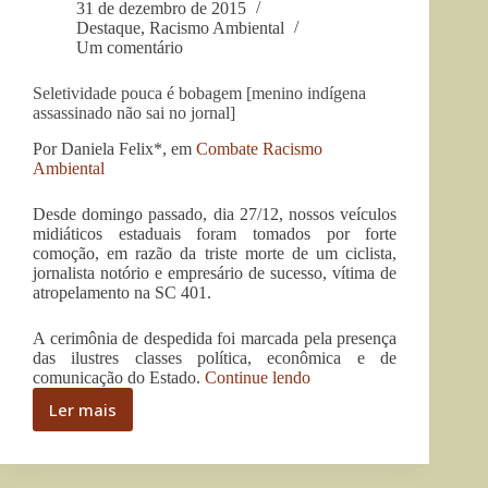
31 de dezembro de 2015
Destaque
,
Racismo Ambiental
Um comentário
Seletividade pouca é bobagem [menino indígena
assassinado não sai no jornal]
Por Daniela Felix*, em
Combate Racismo
Ambiental
Desde domingo passado, dia 27/12, nossos veículos
midiáticos estaduais foram tomados por forte
comoção, em razão da triste morte de um ciclista,
jornalista notório e empresário de sucesso, vítima de
atropelamento na SC 401.
A cerimônia de despedida foi marcada pela presença
das ilustres classes política, econômica e de
“Seletividade
comunicação do Estado.
Continue lendo
pouca
Ler mais
é
Seletividade
bobagem
pouca
[menino
é
indígena
bobagem