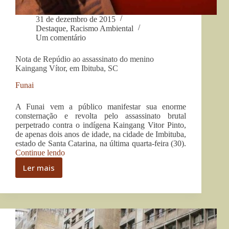
31 de dezembro de 2015
Destaque
,
Racismo Ambiental
Um comentário
Nota de Repúdio ao assassinato do menino
Kaingang Vítor, em Ibituba, SC
Funai
A Funai vem a público manifestar sua enorme
consternação e revolta pelo assassinato brutal
perpetrado contra o indígena Kaingang Vitor Pinto,
de apenas dois anos de idade, na cidade de Imbituba,
estado de Santa Catarina, na última quarta-feira (30).
“Nota
Continue lendo
de
Ler mais
Repúdio
Nota
ao
de
assassinato
Repúdio
do
ao
menino
assassinato
Kaingang
do
Vítor,