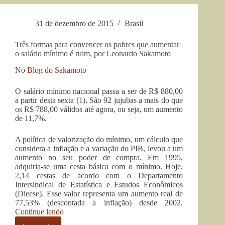
assassinado
[menino
não
indígena
sai
31 de dezembro de 2015
Brasil
assassinado
no
não
jornal]”
Três formas para convencer os pobres que aumentar
sai
o salário mínimo é ruim, por Leonardo Sakamoto
no
jornal]
No
Blog do Sakamoto
O salário mínimo nacional passa a ser de R$ 880,00
a partir desta sexta (1). São 92 jujubas a mais do que
os R$ 788,00 válidos até agora, ou seja, um aumento
de 11,7%.
A política de valorização do mínimo, um cálculo que
considera a inflação e a variação do PIB, levou a um
aumento no seu poder de compra. Em 1995,
adquiria-se uma cesta básica com o mínimo. Hoje,
2,14 cestas de acordo com o Departamento
Intersindical de Estatística e Estudos Econômicos
(Dieese). Esse valor representa um aumento real de
77,53% (descontada a inflação) desde 2002.
“Três
Continue lendo
formas