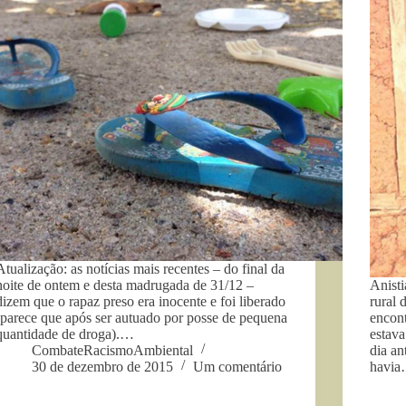
Atualização: as notícias mais recentes – do final da
noite de ontem e desta madrugada de 31/12 –
Anisti
dizem que o rapaz preso era inocente e foi liberado
rural 
(parece que após ser autuado por posse de pequena
encon
quantidade de droga).…
estava
CombateRacismoAmbiental
dia an
30 de dezembro de 2015
Um comentário
havi