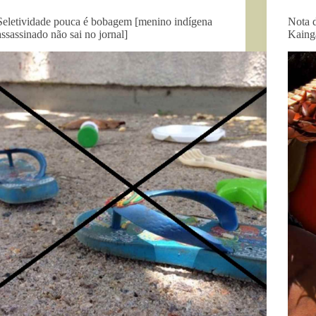
Seletividade pouca é bobagem [menino indígena
Nota 
assassinado não sai no jornal]
Kaing