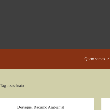
Pular
para
o
conteúdo
Quem somos
Tag
assassinato
Destaque
,
Racismo Ambiental