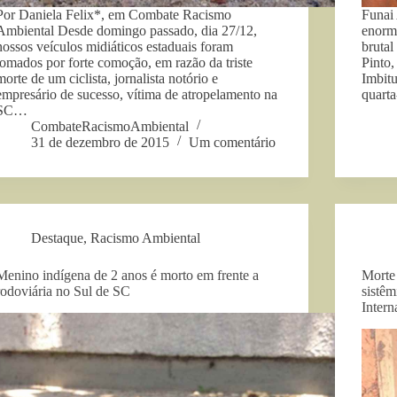
Por Daniela Felix*, em Combate Racismo
Funai 
Ambiental Desde domingo passado, dia 27/12,
enorme
nossos veículos midiáticos estaduais foram
brutal
tomados por forte comoção, em razão da triste
Pinto,
morte de um ciclista, jornalista notório e
Imbitu
empresário de sucesso, vítima de atropelamento na
quarta
SC…
CombateRacismoAmbiental
31 de dezembro de 2015
Um comentário
Destaque
,
Racismo Ambiental
Menino indígena de 2 anos é morto em frente a
Morte 
rodoviária no Sul de SC
sistêm
Intern