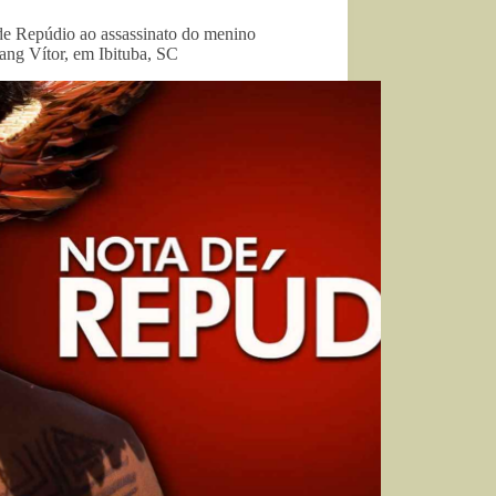
de Repúdio ao assassinato do menino
ang Vítor, em Ibituba, SC