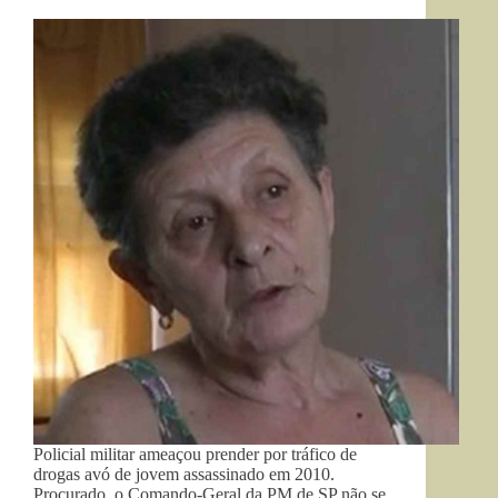
Policial militar ameaçou prender por tráfico de
drogas avó de jovem assassinado em 2010.
Procurado, o Comando-Geral da PM de SP não se