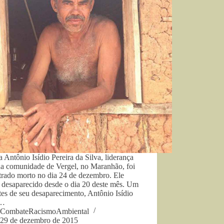
a Antônio Isídio Pereira da Silva, liderança
da comunidade de Vergel, no Maranhão, foi
trado morto no dia 24 de dezembro. Ele
 desaparecido desde o dia 20 deste mês. Um
tes de seu desaparecimento, Antônio Isídio
a…
CombateRacismoAmbiental
29 de dezembro de 2015