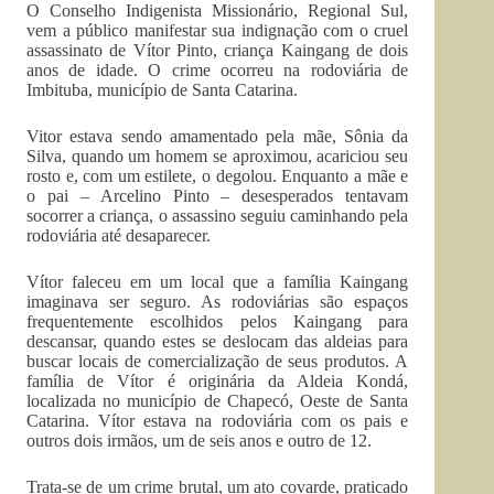
O Conselho Indigenista Missionário, Regional Sul,
vem a público manifestar sua indignação com o cruel
assassinato de Vítor Pinto, criança Kaingang de dois
anos de idade. O crime ocorreu na rodoviária de
Imbituba, município de Santa Catarina.
Vitor estava sendo amamentado pela mãe, Sônia da
Silva, quando um homem se aproximou, acariciou seu
rosto e, com um estilete, o degolou. Enquanto a mãe e
o pai – Arcelino Pinto – desesperados tentavam
socorrer a criança, o assassino seguiu caminhando pela
rodoviária até desaparecer.
Vítor faleceu em um local que a família Kaingang
imaginava ser seguro. As rodoviárias são espaços
frequentemente escolhidos pelos Kaingang para
descansar, quando estes se deslocam das aldeias para
buscar locais de comercialização de seus produtos. A
família de Vítor é originária da Aldeia Kondá,
localizada no município de Chapecó, Oeste de Santa
Catarina. Vítor estava na rodoviária com os pais e
outros dois irmãos, um de seis anos e outro de 12.
Trata-se de um crime brutal, um ato covarde, praticado