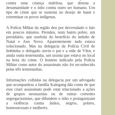
contra uma criança indefesa, que denota a
desumanidade e o ódio contra outro ser humano. Um
tipo de crime que se sustenta no desejo de banir e
exterminar os povos indígenas.
A Polícia Militar da região deu por desvendado o fato
em poucos minutos. Prendeu, num bairro pobre, um
presidiário, que usufruía do benefício do indulto de
Natal e Ano Novo. Aparentemente tudo estava
solucionado. Mas na delegacia da Polícia Civil de
Imbituba o delegado ouviu o pai e a mãe de Vítor, e
ainda outra testemunha, um taxista que estava no local
na hora do crime. O homem indicado pela Polícia
Militar como autor do assassinato não foi reconhecido
pelas três testemunhas.
Informações colhidas na delegacia por um advogado
que acompanhou a família Kaingang dão conta de que
esse cruel assassinato pode estar relacionado a ações
de grupos neonazistas ou de outras correntes
segregacionistas, que difundem o ódio e protagonizam
a violência contra índios, negros, pobres,
homossexuais e mulheres.