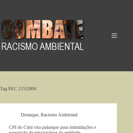
Pular
para
o
conteúdo
Tag
PEC 215/2000
Destaque
,
Racismo Ambiental
CPI do Cimi vira palanque para intimidações e
exposição de missionários da entidade