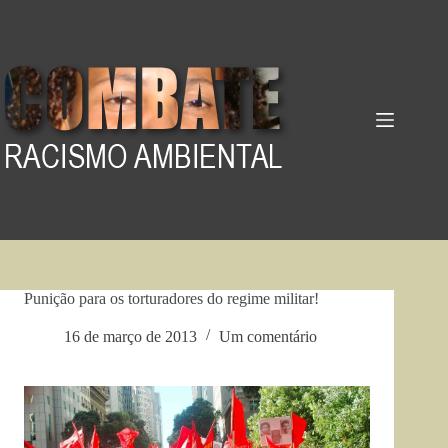
Pular
para
o
conteúdo
Punição para os torturadores do regime militar!
16 de março de 2013
Um comentário