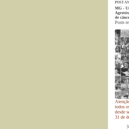
POST
AN
MG - Un
Agrotóx
de cânc
Posts r
Atenção
todos o
desde se
31 de d
3