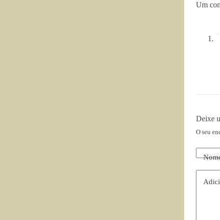
Um com
Deixe 
O seu en
Nom
Adici