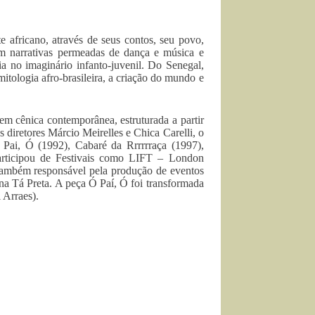
te africano, através de seus contos, seu povo,
 em narrativas permeadas de dança e música e
ia no imaginário infanto-juvenil. Do Senegal,
mitologia afro-brasileira, a criação do mundo e
 cênica contemporânea, estruturada a partir
s diretores Márcio Meirelles e Chica Carelli, o
Ó Pai, Ó (1992), Cabaré da Rrrrrraça (1997),
articipou de Festivais como LIFT – London
 também responsável pela produção de eventos
na Tá Preta. A peça Ó Paí, Ó foi transformada
 Arraes).