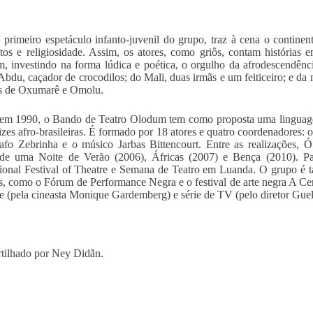
, primeiro espetáculo infanto-juvenil do grupo, traz à cena o continen
tos e religiosidade. Assim, os atores, como griôs, contam histórias
m, investindo na forma lúdica e poética, o orgulho da afrodescendênc
Abdu, caçador de crocodilos; do Mali, duas irmãs e um feiticeiro; e da 
as de Oxumarê e Omolu.
em 1990, o Bando de Teatro Olodum tem como proposta uma linguagem
izes afro-brasileiras. É formado por 18 atores e quatro coordenadores: o
afo Zebrinha e o músico Jarbas Bittencourt. Entre as realizações, 
de uma Noite de Verão (2006), Áfricas (2007) e Bença (2010). P
tional Festival of Theatre e Semana de Teatro em Luanda. O grupo é
is, como o Fórum de Performance Negra e o festival de arte negra A Ce
e (pela cineasta Monique Gardemberg) e série de TV (pelo diretor Guel
tilhado por Ney Didãn.