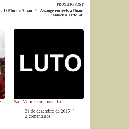
PRÓXIMO
POST
e: O Mundo Amanhã - Assange entrevista Noam
Chomsky e Tariq Ali
e
Para Vítor. Com muita dor
31 de dezembro de 2015
2 comentários