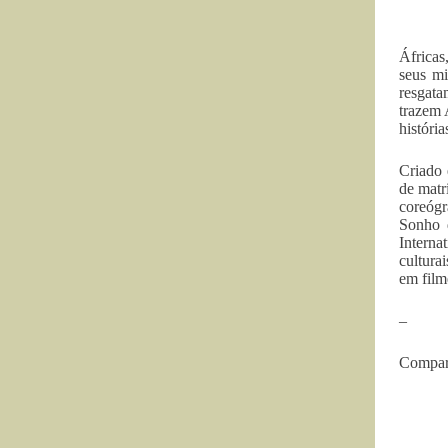
Áfricas
seus mi
resgata
trazem 
históri
Criado 
de matr
coreógr
Sonho 
Interna
cultura
em film
–
Compar