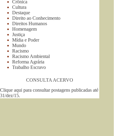
Crônica
Cultura
Destaque
Direito ao Conhecimento
Direitos Humanos
Homenagem
Justiça
Mídia e Poder
Mundo
Racismo
Racismo Ambiental
Reforma Agrária
Trabalho Escravo
CONSULTA ACERVO
Clique aqui para consultar postagens publicadas até
31/dez/15
.