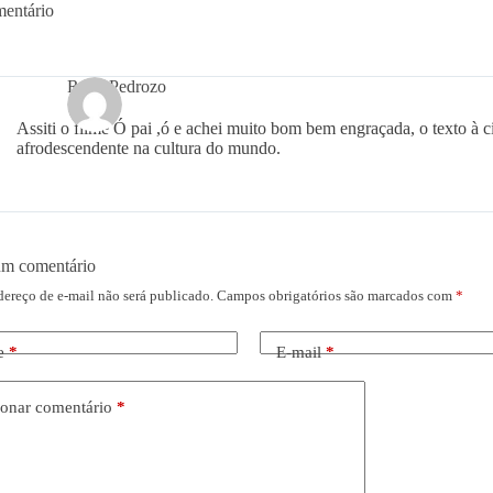
entário
Ruan Pedrozo
Assiti o filme Ó pai ,ó e achei muito bom bem engraçada, o texto à c
afrodescendente na cultura do mundo.
um comentário
dereço de e-mail não será publicado.
Campos obrigatórios são marcados com
*
e
*
E-mail
*
onar comentário
*