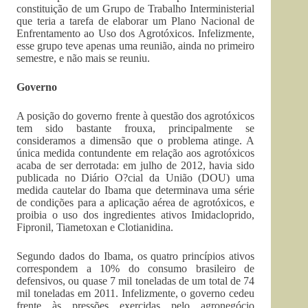
constituição de um Grupo de Trabalho Interministerial
que teria a tarefa de elaborar um Plano Nacional de
Enfrentamento ao Uso dos Agrotóxicos. Infelizmente,
esse grupo teve apenas uma reunião, ainda no primeiro
semestre, e não mais se reuniu.
Governo
A posição do governo frente à questão dos agrotóxicos
tem sido bastante frouxa, principalmente se
consideramos a dimensão que o problema atinge. A
única medida contundente em relação aos agrotóxicos
acaba de ser derrotada: em julho de 2012, havia sido
publicada no Diário O?cial da União (DOU) uma
medida cautelar do Ibama que determinava uma série
de condições para a aplicação aérea de agrotóxicos, e
proibia o uso dos ingredientes ativos Imidacloprido,
Fipronil, Tiametoxan e Clotianidina.
Segundo dados do Ibama, os quatro princípios ativos
correspondem a 10% do consumo brasileiro de
defensivos, ou quase 7 mil toneladas de um total de 74
mil toneladas em 2011. Infelizmente, o governo cedeu
frente às pressões exercidas pelo agronegócio