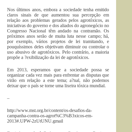
Nos últimos anos, embora a sociedade tenha emitido
claros sinais de que aumentou sua percepção em
relação aos problemas gerados pelos agrotóxicos, as
iniciativas do governo e dos aliados do agronegócio no
Congresso Nacional têm andado na contramão. Os
próximos anos serão de muita luta nesse campo; há,
por exemplo, vários projetos de lei tramitando, e
pouquíssimos deles objetivam diminuir ou controlar o
uso abusivo de agrotóxicos. Pelo contrário, a maioria
propõe a ?exibilização da lei de agrotóxicos.
Em 2013, esperamos que a sociedade possa se
organizar cada vez mais para enfrentar as disputas que
virão em relação a este tema; a?nal, não podemos
deixar que o país se torne uma lixeira tóxica mundial.
–
http://www.mst.org.br/content/os-desafios-da-
campanha-contra-os-agrot%C3%B3xicos-em-
2013#.UPW-2zUtUNU.gmail