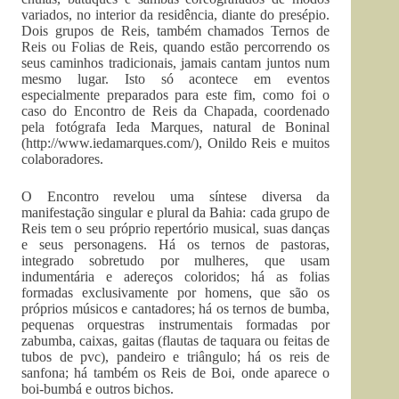
variados, no interior da residência, diante do presépio.
Dois grupos de Reis, também chamados Ternos de
Reis ou Folias de Reis, quando estão percorrendo os
seus caminhos tradicionais, jamais cantam juntos num
mesmo lugar. Isto só acontece em eventos
especialmente preparados para este fim, como foi o
caso do Encontro de Reis da Chapada, coordenado
pela fotógrafa Ieda Marques, natural de Boninal
(http://www.iedamarques.com/), Onildo Reis e muitos
colaboradores.
O Encontro revelou uma síntese diversa da
manifestação singular e plural da Bahia: cada grupo de
Reis tem o seu próprio repertório musical, suas danças
e seus personagens. Há os ternos de pastoras,
integrado sobretudo por mulheres, que usam
indumentária e adereços coloridos; há as folias
formadas exclusivamente por homens, que são os
próprios músicos e cantadores; há os ternos de bumba,
pequenas orquestras instrumentais formadas por
zabumba, caixas, gaitas (flautas de taquara ou feitas de
tubos de pvc), pandeiro e triângulo; há os reis de
sanfona; há também os Reis de Boi, onde aparece o
boi-bumbá e outros bichos.