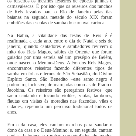
os reiseiros os mesmos festeiros de épocas juninas e
carnavalescas. É por isto que os reiseiros dos ranchos
de Reis levados para o Rio de Janeiro pelas tias
baianas na segunda metade do século XIX foram
embriões das escolas de samba do carnaval carioca.
Na Bahia, a vitalidade das festas de Reis é é
reafirmada a cada ano, entre o dia de Natal e seis de
janeiro, quando cantadores e sambadores revivem o
mito dos Reis Magos, sábios do Oriente que foram
guiados por uma estrela até um presépio de Belém,
onde nasceu o Menino-Deus. Além dos Reis Magos,
encontramos reiseiros fazendo diferentes tipos de
samba em folias e ternos de São Sebastião, do Divino
Espírito Santo, São Benedito –este santo negro é
padroeiro, inclusive, de marujadas como as de Prado e
Jacobina. Os reiseiros são peregrinos festivos, que
saem cantando e tocando violões, violas, tambores,
flautas em visitas às moradias nas fazendas, vilas e
cidades, repetindo um percurso tradicional todos os
anos.
Em cada casa, eles cantam marchas para saudar o
dono da casa e o Deus-Menino; e, em seguida, cantam
chulas, batuques e sambas coreografados de modos