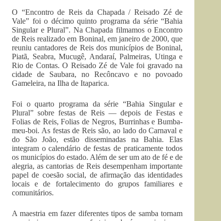
O “Encontro de Reis da Chapada / Reisado Zé de
Vale” foi o décimo quinto programa da série “Bahia
Singular e Plural”. Na Chapada filmamos o Encontro
de Reis realizado em Boninal, em janeiro de 2000, que
reuniu cantadores de Reis dos municípios de Boninal,
Piatã, Seabra, Mucugê, Andaraí, Palmeiras, Utinga e
Rio de Contas. O Reisado Zé de Vale foi gravado na
cidade de Saubara, no Recôncavo e no povoado
Gameleira, na Ilha de Itaparica.
Foi o quarto programa da série “Bahia Singular e
Plural” sobre festas de Reis — depois de Festas e
Folias de Reis, Folias de Negros, Burrinhas e Bumba-
meu-boi. As festas de Reis são, ao lado do Carnaval e
do São João, estão disseminadas na Bahia. Elas
integram o calendário de festas de praticamente todos
os municípios do estado. Além de ser um ato de fé e de
alegria, as cantorias de Reis desempenham importante
papel de coesão social, de afirmação das identidades
locais e de fortalecimento do grupos familiares e
comunitários.
A maestria em fazer diferentes tipos de samba tornam