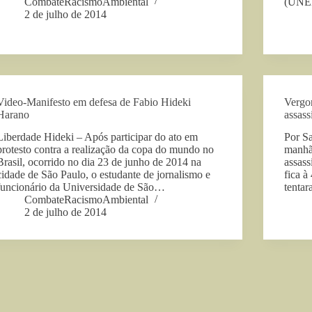
CombateRacismoAmbiental
(UNEM
2 de julho de 2014
Video-Manifesto em defesa de Fabio Hideki
Vergo
Harano
assass
Liberdade Hideki – Após participar do ato em
Por S
protesto contra a realização da copa do mundo no
manhã
Brasil, ocorrido no dia 23 de junho de 2014 na
assas
cidade de São Paulo, o estudante de jornalismo e
fica à
funcionário da Universidade de São…
tenta
CombateRacismoAmbiental
2 de julho de 2014