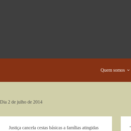
Pular
para
o
conteúdo
Quem somos
Dia
2 de julho de 2014
Justiça cancela cestas básicas a famílias atingidas