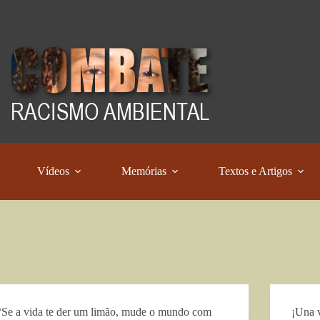
Vídeos
Memórias
Textos e Artigos
“Se a vida te der um limão, mude o mundo com
¡Una v