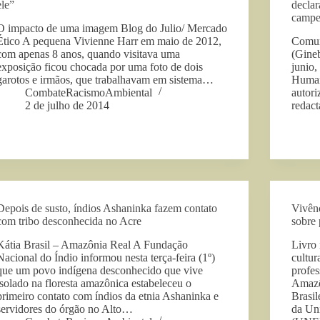
ele”
declar
campe
O impacto de uma imagem Blog do Julio/ Mercado
Ético A pequena Vivienne Harr em maio de 2012,
Comun
com apenas 8 anos, quando visitava uma
(Gineb
exposição ficou chocada por uma foto de dois
junio
garotos e irmãos, que trabalhavam em sistema…
Human
CombateRacismoAmbiental
autori
2 de julho de 2014
redac
Depois de susto, índios Ashaninka fazem contato
Vivênc
com tribo desconhecida no Acre
sobre
Kátia Brasil – Amazônia Real A Fundação
Livro 
Nacional do Índio informou nesta terça-feira (1º)
cultur
que um povo indígena desconhecido que vive
profe
isolado na floresta amazônica estabeleceu o
Amazô
primeiro contato com índios da etnia Ashaninka e
Brasil
servidores do órgão no Alto…
da Un