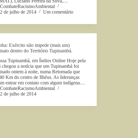
AT), Luciano Pereira da Silva,…
CombateRacismoAmbiental
2 de julho de 2014
Um comentário
nha: Exército não impede (mais um)
inato dentro do Território Tupinambá.
assa Tupinambá, em Índios Online Hoje pela
 chegou a notícia que um Tupinambá foi
sinado ontem à noite, numa Retomada que
 40 Km do centro de Ilhéus. As lideranças
ram entrar em contato com algum indígena…
CombateRacismoAmbiental
2 de julho de 2014