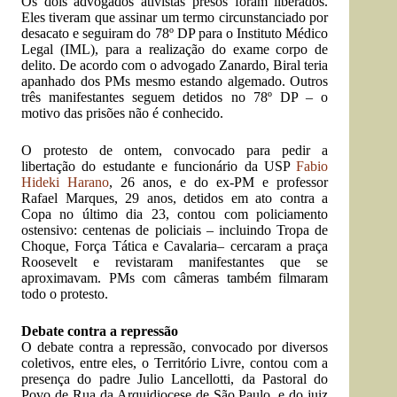
Os dois advogados ativistas presos foram liberados.
Eles tiveram que assinar um termo circunstanciado por
desacato e seguiram do 78º DP para o Instituto Médico
Legal (IML), para a realização do exame corpo de
delito. De acordo com o advogado Zanardo, Biral teria
apanhado dos PMs mesmo estando algemado. Outros
três manifestantes seguem detidos no 78º DP – o
motivo das prisões não é conhecido.
O protesto de ontem, convocado para pedir a
libertação do estudante e funcionário da USP
Fabio
Hideki Harano
, 26 anos, e do ex-PM e professor
Rafael Marques, 29 anos, detidos em ato contra a
Copa no último dia 23, contou com policiamento
ostensivo: centenas de policiais – incluindo Tropa de
Choque, Força Tática e Cavalaria– cercaram a praça
Roosevelt e revistaram manifestantes que se
aproximavam. PMs com câmeras também filmaram
todo o protesto.
Debate contra a repressão
O debate contra a repressão, convocado por diversos
coletivos, entre eles, o Território Livre, contou com a
presença do padre Julio Lancellotti, da Pastoral do
Povo de Rua da Arquidiocese de São Paulo, e do juiz