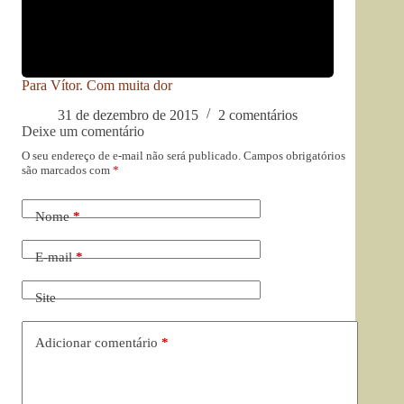
Para Vítor. Com muita dor
31 de dezembro de 2015
2 comentários
Deixe um comentário
O seu endereço de e-mail não será publicado.
Campos obrigatórios
são marcados com
*
Nome
*
E-mail
*
Site
Adicionar comentário
*