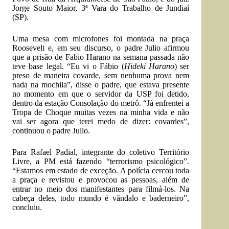
Jorge Souto Maior, 3ª Vara do Trabalho de Jundiaí
(SP).
Uma mesa com microfones foi montada na praça
Roosevelt e, em seu discurso, o padre Julio afirmou
que a prisão de Fabio Harano na semana passada não
teve base legal. “Eu vi o Fábio (
Hideki Harano
) ser
preso de maneira covarde, sem nenhuma prova nem
nada na mochila”, disse o padre, que estava presente
no momento em que o servidor da USP foi detido,
dentro da estação Consolação do metrô. “Já enfrentei a
Tropa de Choque muitas vezes na minha vida e não
vai ser agora que terei medo de dizer: covardes”,
continuou o padre Julio.
Para Rafael Padial, integrante do coletivo Território
Livre, a PM está fazendo “terrorismo psicológico”.
“Estamos em estado de exceção. A polícia cercou toda
a praça e revistou e provocou as pessoas, além de
entrar no meio dos manifestantes para filmá-los. Na
cabeça deles, todo mundo é vândalo e baderneiro”,
concluiu.
–