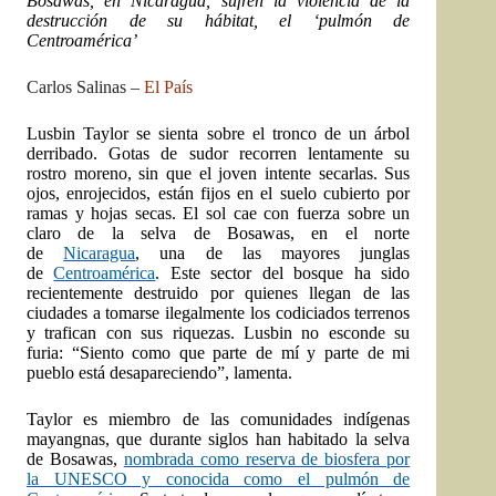
Bosawas, en Nicaragua, sufren la violencia de la
destrucción de su hábitat, el ‘pulmón de
Centroamérica’
Carlos Salinas –
El País
Lusbin Taylor se sienta sobre el tronco de un árbol
derribado. Gotas de sudor recorren lentamente su
rostro moreno, sin que el joven intente secarlas. Sus
ojos, enrojecidos, están fijos en el suelo cubierto por
ramas y hojas secas. El sol cae con fuerza sobre un
claro de la selva de Bosawas, en el norte
de
Nicaragua
, una de las mayores junglas
de
Centroamérica
. Este sector del bosque ha sido
recientemente destruido por quienes llegan de las
ciudades a tomarse ilegalmente los codiciados terrenos
y trafican con sus riquezas. Lusbin no esconde su
furia: “Siento como que parte de mí y parte de mi
pueblo está desapareciendo”, lamenta.
Taylor es miembro de las comunidades indígenas
mayangnas, que durante siglos han habitado la selva
de Bosawas,
nombrada como reserva de biosfera por
la UNESCO y conocida como el pulmón de