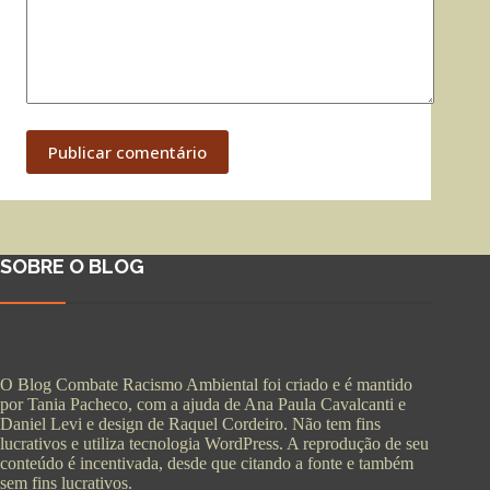
Publicar comentário
SOBRE O BLOG
O Blog Combate Racismo Ambiental foi criado e é mantido
por Tania Pacheco, com a ajuda de Ana Paula Cavalcanti e
Daniel Levi e design de Raquel Cordeiro. Não tem fins
lucrativos e utiliza tecnologia WordPress. A reprodução de seu
conteúdo é incentivada, desde que citando a fonte e também
sem fins lucrativos.