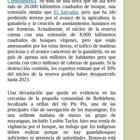
Centroamérica
. Se trata de una selva que un día tuvo
más de 20.000 kilómetros cuadrados de bosque, una
extensión similar que
El Salvador
, pero que ha ido
perdiendo terreno por el avance de la agricultura, la
ganadería y la creación de asentamientos humanos en
sus fronteras. Actualmente, el núcleo de la reserva
cuenta con una extensión de 8.000 kilómetros
cuadrados de bosques vírgenes, pero que están
amenazados por los toma tierras, el tráfico de maderas
preciosas y el avance canceroso de la ganadería, en un
país de apenas seis millones de habitantes pero que
cuenta con cinco millones de cabezas de ganado. Si la
destrucción continúa, los expertos estiman que el 30%
del núcleo de la reserva podría haber desaparecido
hasta 2023.
Una devastación que queda en evidencia en las
cercanías de la pequeña comunidad de Bethlehem,
localizada a orillas del río Pis Pis, una de las
principales vías de navegación de los mayangnas. En
una ardiente mañana de marzo un grupo de
mayangnas, incluido Lusbin Taylor, hizo una ronda de
vigilancia por el bosque, un trabajo que los indígenas
deben realizar porque no hay guardabosques
suficientes ni presencia de autoridades. Bosawas está