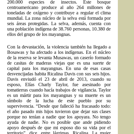
200.000 especies de insectos. Este bosque
centroamericano produce al año 264 millones de
toneladas de oxígeno y contribuye a regular el clima
mundial. La zona núcleo de la selva está formada por
seis áreas protegidas. La selva, además, cuenta con
una población indígena de 38.760 personas, 10.380 de
ellos del grupo de los mayangnas.
Con la devastación, la violencia también ha llegado a
Bosawas y ha afectado a los indígenas. En el núcleo
de la reserva se levanta Musawas, un caserío formado
de casitas de maderas viejas que es una suerte de
capital para los mayangnas. En una de esas casas
desvencijadas habita Ricalina Davis con sus seis hijos.
Davis enviudó el 23 de abril de 2013, cuando su
esposo, Elías Charly Taylor, fue asesinado por
tomatierras cuando hacía trabajos de vigilancia. Taylor
es un mártir para los mayangnas y su muerte es un
símbolo de la lucha de este pueblo por su
supervivencia. “Desde que falleció ha fracasado todo:
el año pasado mis hijos tuvieron que dejar sus clases
porque no tenían a nadie que los apoyara. No tengo
ayuda de nadie. No es posible que ande pidiendo
apoyo después de que mi esposo dio su vida por el
territorio”, dice, entre lágrimas, Ricalina. La mujer