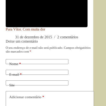
Para Vítor. Com muita dor
31 de dezembro de 2015
2 comentários
Deixe um comentário
O seu endereço de e-mail não será publicado.
Campos obrigatórios
são marcados com
*
Nome
*
E-mail
*
Site
Adicionar comentário
*