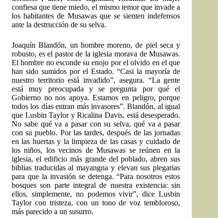
confiesa que tiene miedo, el mismo temor que invade a
los habitantes de Musawas que se sienten indefensos
ante la destrucción de su selva.
Joaquín Blandón, un hombre moreno, de piel seca y
robusto, es el pastor de la iglesia morava de Musawas.
El hombre no esconde su enojo por el olvido en el que
han sido sumidos por el Estado. “Casi la mayoría de
nuestro territorio está invadido”, asegura. “La gente
está muy preocupada y se pregunta por qué el
Gobierno no nos apoya. Estamos en peligro, porque
todos los días entran más invasores”. Blandón, al igual
que Lusbin Taylor y Ricalina Davis, está desesperado.
No sabe qué va a pasar con su selva, qué va a pasar
con su pueblo. Por las tardes, después de las jornadas
en las huertas y la limpieza de las casas y cuidado de
los niños, los vecinos de Musawas se reúnen en la
iglesia, el edificio más grande del poblado, abren sus
biblias traducidas al mayangna y elevan sus plegarias
para que la invasión se detenga. “Para nosotros estos
bosques son parte integral de nuestra existencia: sin
ellos, simplemente, no podemos vivir”, dice Lusbin
Taylor con tristeza, con un tono de voz tembloroso,
más parecido a un susurro.