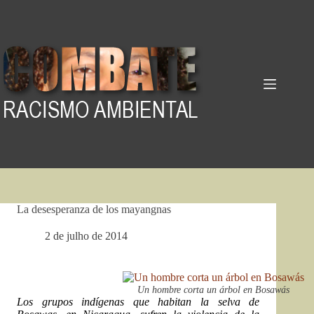
Pular
para
o
conteúdo
La desesperanza de los mayangnas
2 de julho de 2014
Un hombre corta un árbol en Bosawás
Los grupos indígenas que habitan la selva de