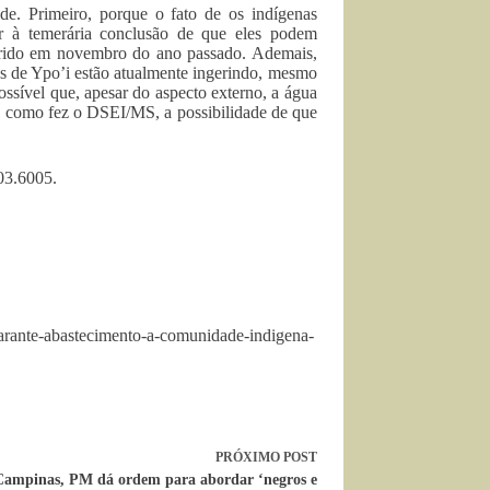
e. Primeiro, porque o fato de os indígenas
r à temerária conclusão de que eles podem
orrido em novembro do ano passado. Ademais,
s de Ypo’i estão atualmente ingerindo, mesmo
ossível que, apesar do aspecto externo, a água
o, como fez o DSEI/MS, a possibilidade de que
03.6005.
garante-abastecimento-a-comunidade-indigena-
PRÓXIMO
POST
Campinas, PM dá ordem para abordar ‘negros e