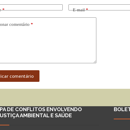
e
*
E-mail
*
onar comentário
*
licar comentário
PA DE CONFLITOS ENVOLVENDO
BOLE
JUSTIÇA AMBIENTAL E SAÚDE