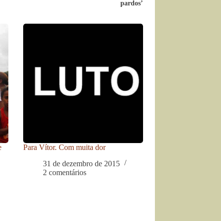
pardos’
e
Para Vítor. Com muita dor
31 de dezembro de 2015
2 comentários