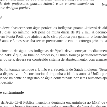
de dois professores guarani-kaiowá e de envenenamento da
Ima
onte de água potável.
MS
 deve abastecer com água potável os indígenas guarani-kaiowá da al
15 dias, no mínimo, sob pena de multa diária de R$ 2 mil. A decisão 
 em Ponta Porã, que ajuizou ação civil pública para garantir o fornec
2 anos e 3 meses se abastecem precariamente em um córrego próximo
ecimento de água aos indígenas de Ypo’i deve começar imediatamen
do MPF é que, ao final do processo, a União forneça permanentemente 
ia, ou seja, deverá ser construído sistema de abastecimento, com armaz
ão foi tomada sem que a União e a Secretaria de Saúde Indígena (Sesai)
 dispositivo infraconstitucional imponha a ida dos autos à União por 
lidade iminente de ingestão de água contaminada por seres humanos apon
a decisão.
o contaminado
o da Ação Civil Pública menciona denúncia encaminhada ao MPF, de
de espuma branca formou-se sobre toda a superfície da água do córreg