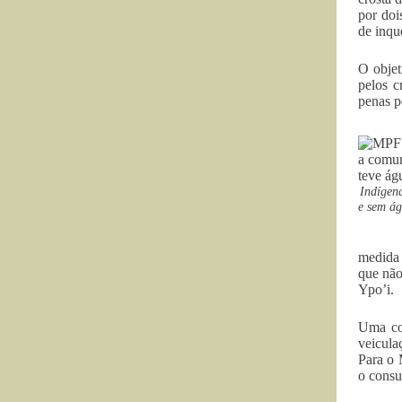
por doi
de inqu
O objet
pelos c
penas p
Indígen
e sem ág
medida 
que não
Ypo’i.
Uma com
veicula
Para o 
o consu