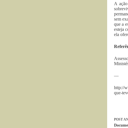
A ação 
sobrev
permane
sem exa
que a e
esteja 
ela ofe
Referê
Assesso
Ministé
—
http://
que-tev
POST
AN
Documen