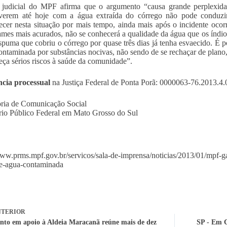
judicial do MPF afirma que o argumento “causa grande perplexidad
iverem até hoje com a água extraída do córrego não pode conduzi
cer nesta situação por mais tempo, ainda mais após o incidente oc
mes mais acurados, não se conhecerá a qualidade da água que os índio
spuma que cobriu o córrego por quase três dias já tenha esvaecido. É p
contaminada por substâncias nocivas, não sendo de se rechaçar de plan
reça sérios riscos à saúde da comunidade”.
ncia processual
na Justiça Federal de Ponta Porã: 0000063-76.2013.4.
ria de Comunicação Social
rio Público Federal em Mato Grosso do Sul
www.prms.mpf.gov.br/servicos/sala-de-imprensa/noticias/2013/01/mpf-
e-agua-contaminada
TERIOR
to em apoio à Aldeia Maracanã reúne mais de dez
SP - Em 