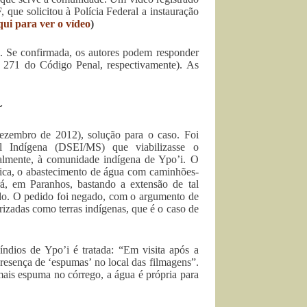
 que solicitou à Polícia Federal a instauração
qui para ver o vídeo
)
s. Se confirmada, os autores podem responder
 271 do Código Penal, respectivamente). As
~
ezembro de 2012), solução para o caso. Foi
ial Indígena (DSEI/MS) que viabilizasse o
almente, à comunidade indígena de Ypo’i. O
dica, o abastecimento de água com caminhões-
á, em Paranhos, bastando a extensão de tal
ado. O pedido foi negado, com o argumento de
izadas como terras indígenas, que é o caso de
dios de Ypo’i é tratada: “Em visita após a
resença de ‘espumas’ no local das filmagens”.
mais espuma no córrego, a água é própria para