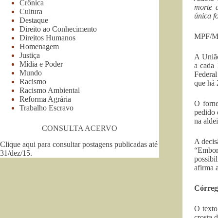
Crônica
morte 
Cultura
única f
Destaque
Direito ao Conhecimento
MPF/
Direitos Humanos
Homenagem
Justiça
A União
Mídia e Poder
a cada 
Mundo
Federal
Racismo
que há 
Racismo Ambiental
Reforma Agrária
O forn
Trabalho Escravo
pedido 
na alde
CONSULTA ACERVO
A decis
Clique aqui para consultar postagens publicadas até
“Embora
31/dez/15
.
possibi
afirma 
Córreg
O text
crosta 