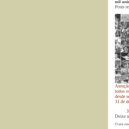
mil assi
Posts r
Atenção
todos o
desde se
31 de d
3
Deixe 
O seu en