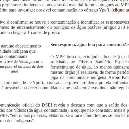
s professores indígenas e amostras do material foram entregues ao MPF,
érito para investigar possível contaminação no córrego Ypo’i.
(
clique a
ivo é confirmar se houve a contaminação e identificar os responsávei
rimes de envenenamento ou poluição de água potável (artigos 270 e
odem chegar a 15 anos de prisão.
Sem espuma, água boa para consumo?!
O MPF buscou, extrajudicialmente (em d
as vivem de forma precária
solicitado ao Distrito Sanitário Espec
ua potável há mais de dois
fornecimento de água, ao menos quinzen
anos
mesmo órgão já realizava, de forma perió
pipa da comunidade indígena Arroio-Kor
à comunidade de Ypo’i, para sanar o grave problema por ela enfrent
 é possível abastecer comunidades que estão em áreas ainda não regular
unicação oficial do DSEI revela o descaso com que a saúde dos ín
ção dos vídeos (da água contaminada), a equipe não constatou mais a p
MPF, “em outras palavras, elaborou-se o raciocínio de que, se não há 
mo dos indígenas”.