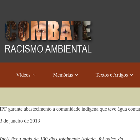
Vídeos
Memórias
Textos e Artigos
F garante abastecimento a comunidade indígena que teve água cont
3 de janeiro de 2013
Ypo’i ficou mais de 100 dias totalmente isolada, foi palco da