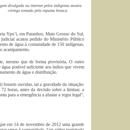
gem divulgada na internet pelos indígenas mostra
córrego tomado pela espuma branca
deia Ypo’i, em Paranhos, Mato Grosso do Sul,
judicial acatou pedido do Ministério Público
imento de água à comunidade de 150 indígenas,
 ao acampamento.
te, mesmo que de forma provisória. O outro
água potável suficiente aos índios que vivem
enamento de água e distribuição.
 fossem ouvidas, tal a gravidade da situação:
72 horas, antes da decisão sobre a liminar, a
ta para a emergência a afastar a regra legal”,
 que em 14 de novembro de 2012 uma grande
o que serve à comunidade. Um vídeo registrado