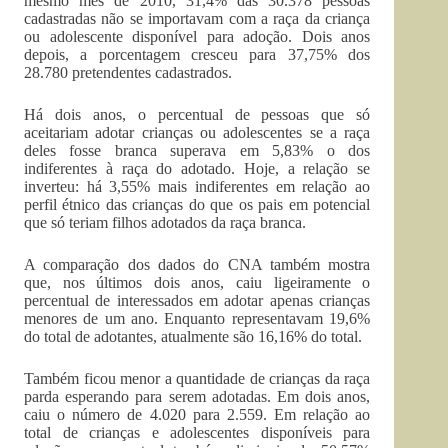
mesmo mês de 2010, 31,4% das 30.378 pessoas
cadastradas não se importavam com a raça da criança
ou adolescente disponível para adoção. Dois anos
depois, a porcentagem cresceu para 37,75% dos
28.780 pretendentes cadastrados.
Há dois anos, o percentual de pessoas que só
aceitariam adotar crianças ou adolescentes se a raça
deles fosse branca superava em 5,83% o dos
indiferentes à raça do adotado. Hoje, a relação se
inverteu: há 3,55% mais indiferentes em relação ao
perfil étnico das crianças do que os pais em potencial
que só teriam filhos adotados da raça branca.
A comparação dos dados do CNA também mostra
que, nos últimos dois anos, caiu ligeiramente o
percentual de interessados em adotar apenas crianças
menores de um ano. Enquanto representavam 19,6%
do total de adotantes, atualmente são 16,16% do total.
Também ficou menor a quantidade de crianças da raça
parda esperando para serem adotadas. Em dois anos,
caiu o número de 4.020 para 2.559. Em relação ao
total de crianças e adolescentes disponíveis para