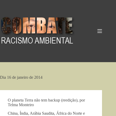
Pular
para
o
conteúdo
Dia
16 de janeiro de 2014
O planeta Terra não tem backup (reedição), por
Telma Monteiro
China, Índia, Arábia Saudita, África do Norte e