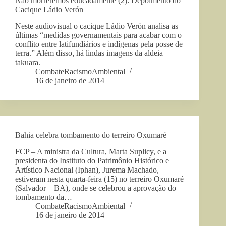
Não morreremos educadamente (2): Depoimento do
Cacique Ládio Verón
Neste audiovisual o cacique Ládio Verón analisa as
últimas “medidas governamentais para acabar com o
conflito entre latifundiários e indígenas pela posse de
terra.” Além disso, há lindas imagens da aldeia
takuara.
CombateRacismoAmbiental
16 de janeiro de 2014
Bahia celebra tombamento do terreiro Oxumaré
FCP – A ministra da Cultura, Marta Suplicy, e a
presidenta do Instituto do Patrimônio Histórico e
Artístico Nacional (Iphan), Jurema Machado,
estiveram nesta quarta-feira (15) no terreiro Oxumaré
(Salvador – BA), onde se celebrou a aprovação do
tombamento da…
CombateRacismoAmbiental
16 de janeiro de 2014