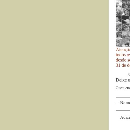
Atenção
todos o
desde se
31 de d
3
Deixe 
O seu en
Nom
Adici