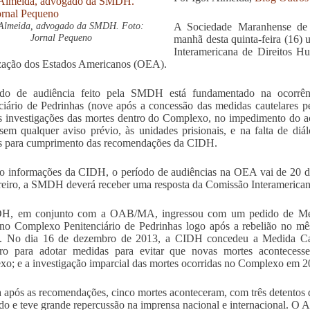
 Almeida, advogado da SMDH. Foto:
A Sociedade Maranhense de
Jornal Pequeno
manhã desta quinta-feira (16) 
Interamericana de Direitos 
zação dos Estados Americanos (OEA).
do de audiência feito pela SMDH está fundamentado na ocorrê
ciário de Pedrinhas (nove após a concessão das medidas cautelares 
s investigações das mortes dentro do Complexo, no impedimento do
 sem qualquer aviso prévio, às unidades prisionais, e na falta de diá
s para cumprimento das recomendações da CIDH.
 informações da CIDH, o período de audiências na OEA vai de 20 de 
reiro, a SMDH deverá receber uma resposta da Comissão Interamerican
, em conjunto com a OAB/MA, ingressou com um pedido de Medid
no Complexo Penitenciário de Pedrinhas logo após a rebelião no mê
s. No dia 16 de dezembro de 2013, a CIDH concedeu a Medida Cau
eiro para adotar medidas para evitar que novas mortes acontecess
o; e a investigação imparcial das mortes ocorridas no Complexo em 
após as recomendações, cinco mortes aconteceram, com três detentos d
do e teve grande repercussão na imprensa nacional e internacional. O 