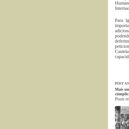
Humanos
Interna
Para I
importa
adicion
podendo
deferim
peticio
Cautela
capacid
POST
AN
Mais um
cúmplic
Posts r