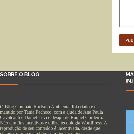
Pub
SOBRE O BLOG
MA
IN
O Blog Combate Racismo Ambiental foi criado e é
mantido por Tania Pacheco, com a ajuda de Ana Paula
Cavalcanti e Daniel Levi e design de Raquel Cordeiro.
Não tem fins lucrativos e utiliza tecnologia WordPress. A
reprodução de seu conteúdo é incentivada, desde que
citando a fonte e também sem fins lucrativos.