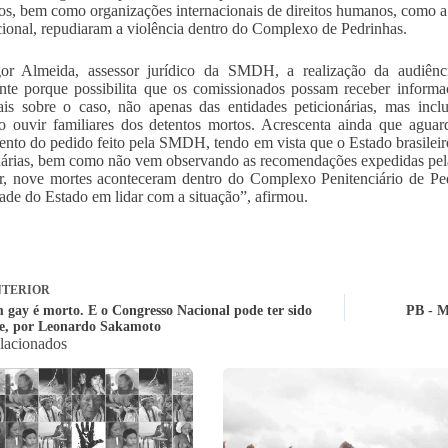
, bem como organizações internacionais de direitos humanos, como a
cional, repudiaram a violência dentro do Complexo de Pedrinhas.
gor Almeida, assessor jurídico da SMDH, a realização da audiênc
nte porque possibilita que os comissionados possam receber informa
ais sobre o caso, não apenas das entidades peticionárias, mas inclu
 ouvir familiares dos detentos mortos. Acrescenta ainda que aguar
ento do pedido feito pela SMDH, tendo em vista que o Estado brasilei
nárias, bem como não vem observando as recomendações expedidas p
r, nove mortes aconteceram dentro do Complexo Penitenciário de Ped
ade do Estado em lidar com a situação”, afirmou.
TERIOR
 gay é morto. E o Congresso Nacional pode ter sido
PB - M
e, por Leonardo Sakamoto
elacionados