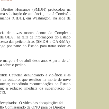
 Direitos Humanos (SMDH) protocolou na
uma solicitação de audiência junto à Comissão
Humanos (CIDH), em Washington, na sede da
ncia de novas mortes dentro do Complexo
pela OEA), na falta de informações do Estado
 acesso das peticionárias (SMDH e OAB/MA),
logo por parte do Estado para tratar sobre as
março a 4 de abril deste ano. A partir de 24
a sobre o pedido.
a Cautelar, denunciando a violência e as
s de outubro, que resultou na morte de nove
telar, expedindo recomendações ao Estado
em; a redução imediata da superlotação no
2013.
ecapitados. O vídeo das decapitações foi
Alto Comissariado da ONU para os Direitos