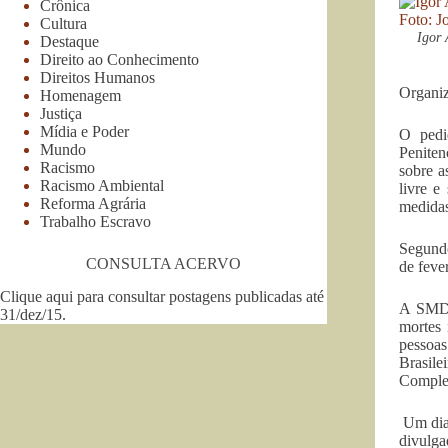
Crônica
Cultura
Igor
Destaque
Direito ao Conhecimento
Direitos Humanos
Organi
Homenagem
Justiça
Mídia e Poder
O pedi
Mundo
Peniten
Racismo
sobre a
Racismo Ambiental
livre e
Reforma Agrária
medida
Trabalho Escravo
Segundo
CONSULTA ACERVO
de feve
Clique aqui para consultar postagens publicadas até
A SMDH
31/dez/15
.
mortes 
pessoa
Brasil
Complex
Um dia 
divulga