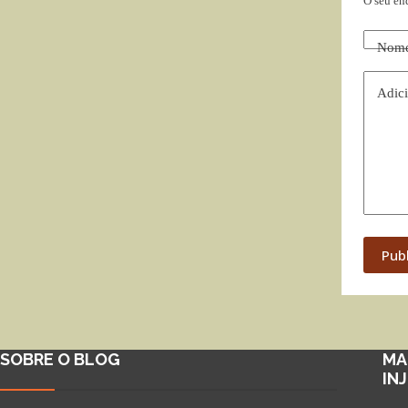
O seu en
Nom
Adici
Pub
SOBRE O BLOG
MA
IN