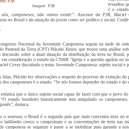
ressaltou 
Imagem: PJR
é o estado
l, nós, camponeses, não vamos existir”. Assessor da PJR, Maciel 
sa no Brasil e da atuação do jovem como ser político e social. Confir
T
ongresso Nacional da Juventude Camponesa seguiu na tarde de ontem
o Pastoral da Terra (CPT) Plácido Júnior, que trouxe uma análise sobre
 discussão sobre a atual situação da distribuição da terra no Brasil, 
 em consideração o estudo da CNBB “Igreja e a questão agrária no in
ciel Cover discutindo o tema: Juventude Camponesa: sujeito social e po
 falas, Plácido fez observações a respeito do processo de extinção d
s dos camponeses é o estado. “Se nós formos depender do estado e do c
 enfatiza que o único sujeito social capaz de fazer com que o povo d
“O estado brasileiro historicamente tem aniquilado os camponese
ponês”, destaca.
 o assessor, o Brasil é o segundo país que mais concentra terra no 
do latifúndio cresce o campesinato e as concentrações de terra nas m
de camponesa se organize e passe a se mobilizar para garantir a no