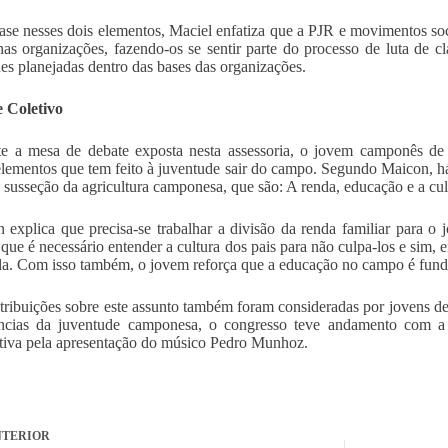
e nesses dois elementos, Maciel enfatiza que a PJR e movimentos soci
as organizações, fazendo-os se sentir parte do processo de luta de c
des planejadas dentro das bases das organizações.
 Coletivo
 a mesa de debate exposta nesta assessoria, o jovem camponês de S
elementos que tem feito à juventude sair do campo. Segundo Maicon, há
 susseção da agricultura camponesa, que são: A renda, educação e a cul
explica que precisa-se trabalhar a divisão da renda familiar para 
 que é necessário entender a cultura dos pais para não culpa-los e sim, 
a. Com isso também, o jovem reforça que a educação no campo é fund
ribuições sobre este assunto também foram consideradas por jovens de
ncias da juventude camponesa, o congresso teve andamento com a p
tiva pela apresentação do músico Pedro Munhoz.
TERIOR