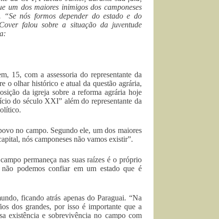
que um dos maiores inimigos dos camponeses
. “Se nós formos depender do estado e do
Cover falou sobre a situação da juventude
a:
, 15, com a assessoria do representante da
 o olhar histórico e atual da questão agrária,
posição da igreja sobre a reforma agrária hoje
ício do século XXI” além do representante da
lítico.
o povo no campo. Segundo ele, um dos maiores
apital, nós camponeses não vamos existir”.
o campo permaneça nas suas raízes é o próprio
s, não podemos confiar em um estado que é
mundo, ficando atrás apenas do Paraguai. “Na
ãos dos grandes, por isso é importante que a
ssa existência e sobrevivência no campo com