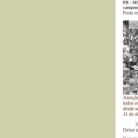
PB - MS
campone
Posts r
Atenção
todos o
desde se
31 de d
3
Deixe 