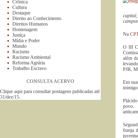
Crônica
Cultura
Destaque
capita
Direito ao Conhecimento
campone
Direitos Humanos
Homenagem
Na
CP
Justiça
Mídia e Poder
Mundo
O III C
Racismo
Comissã
Racismo Ambiental
além da
Reforma Agrária
levando
Trabalho Escravo
PJR, Ma
CONSULTA ACERVO
Em suas
inimigo
Clique aqui para consultar postagens publicadas até
31/dez/15
.
Plácido
povo. 
anticam
Segundo
franja 
juventu