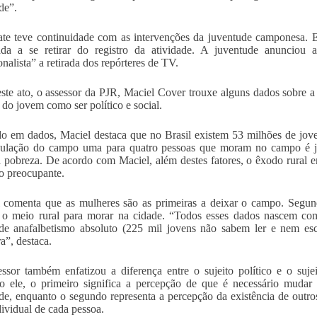
de”.
e teve continuidade com as intervenções da juventude camponesa. 
da a se retirar do registro da atividade. A juventude anunciou a
onalista” a retirada dos repórteres de TV.
te ato, o assessor da PJR, Maciel Cover trouxe alguns dados sobre a
 do jovem como ser político e social.
 em dados, Maciel destaca que no Brasil existem 53 milhões de jov
ulação do campo uma para quatro pessoas que moram no campo é jo
 pobreza. De acordo com Maciel, além destes fatores, o êxodo rural 
 preocupante.
comenta que as mulheres são as primeiras a deixar o campo. Segund
o meio rural para morar na cidade. “Todos esses dados nascem com 
de anafalbetismo absoluto (225 mil jovens não sabem ler e nem es
ra”, destaca.
sor também enfatizou a diferença entre o sujeito político e o suj
 ele, o primeiro significa a percepção de que é necessário mudar 
de, enquanto o segundo representa a percepção da existência de outros 
dividual de cada pessoa.