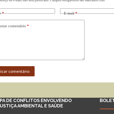
dereço de e-mail não será publicado.
Campos obrigatórios são marcados com
*
e
*
E-mail
*
onar comentário
*
licar comentário
PA DE CONFLITOS ENVOLVENDO
BOLE
JUSTIÇA AMBIENTAL E SAÚDE