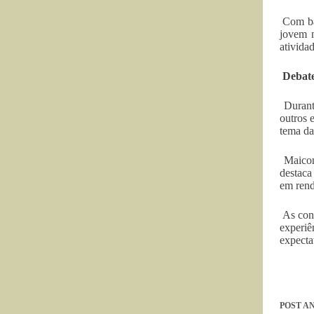
Com bas
jovem n
ativida
Debate
Durante
outros 
tema da
Maicon 
destaca
em rend
As cont
experiê
expecta
POST
AN