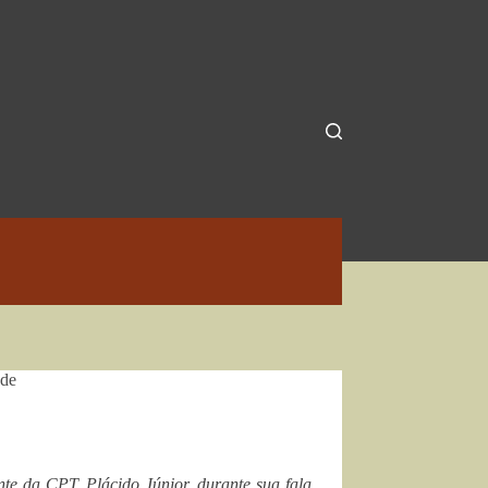
ade
te da CPT, Plácido Júnior, durante sua fala,