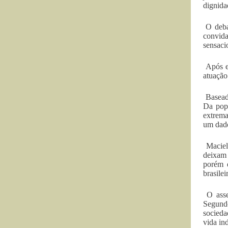
dignida
O debat
convida
sensaci
Após es
atuação
Baseado
Da pop
extrema
um dado
Maciel 
deixam 
porém 
brasilei
O asses
Segundo
socieda
vida in