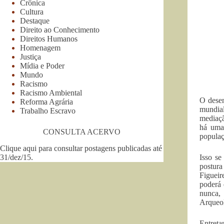
Crônica
Cultura
Destaque
Direito ao Conhecimento
Direitos Humanos
Homenagem
Justiça
Mídia e Poder
Mundo
Racismo
Racismo Ambiental
O desen
Reforma Agrária
mundia
Trabalho Escravo
mediaçã
há uma
CONSULTA ACERVO
populaç
Clique aqui para consultar postagens publicadas até
31/dez/15
.
Isso se
postura
Figueir
poderá 
nunca,
Arqueol
Entreta