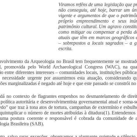
Viramos reféns de uma legislação que p
não conseguiu, até hoje, barrar um ú
vigente e argumentos de que o patrimô
próprio empreendimento e seus inúm
patrimônio cultural. Um agravo constitu
como mitigar ou compensar a perda d
atuais que têm em marcos geográficos e
– sobrepostos a locais sagrados – a g
escrita.
volvimento da Arqueologia no Brasil tem frequentemente se mostrad
l, promovida pelo World Archaeological Congress (WAC), na qual
o entre diferentes interesses – comunidades locais, instituições pública
 necessidade urgente por assumirmos esta atuação, considerando q
ões marginalizadas é negado até hoje e que este passado se constrói no
 dá no contexto de flagrantes empenhos no desmantelamento de direi
 política autoritária e desenvolvimentista governamental atual e soma-
edo” que traz à tona atos de tortura, campanhas de extermínio e esbul
quintuplicar o número de mortes atribuídas à ditadura(1). Entendem
 uma postura coerente e responsável é cobrada da comunidade de a
ogia Brasileira (SAB).
nto, salvo raras exceções, observamos a alarmante quietude e silêncio