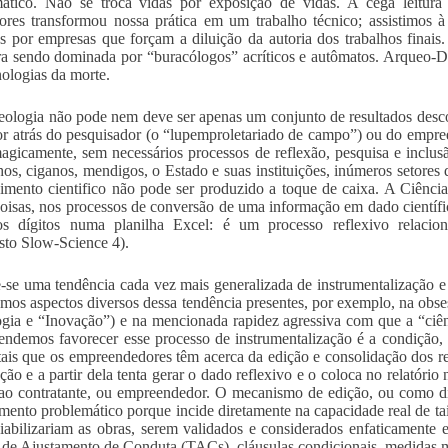
mático. Não se troca vidas por exposição de vidas. A cega leitur
dores transformou nossa prática em um trabalho técnico; assistimos 
s por empresas que forçam a diluição da autoria dos trabalhos fina
ira sendo dominada por “buracólogos” acríticos e autômatos. Arqueo-D
nologias da morte.
ologia não pode nem deve ser apenas um conjunto de resultados descon
or atrás do pesquisador (o “lupemproletariado de campo”) ou do empre
magicamente, sem necessários processos de reflexão, pesquisa e inclus
nhos, ciganos, mendigos, o Estado e suas instituições, inúmeros setores 
mento cientifico não pode ser produzido a toque de caixa. A Ciência r
coisas, nos processos de conversão de uma informação em dado científic
os dígitos numa planilha Excel: é um processo reflexivo relacion
sto Slow-Science 4).
-se uma tendência cada vez mais generalizada de instrumentalização e m
mos aspectos diversos dessa tendência presentes, por exemplo, na obs
gia e “Inovação”) e na mencionada rapidez agressiva com que a “ciê
endemos favorecer esse processo de instrumentalização é a condição, 
ais que os empreendedores têm acerca da edição e consolidação dos rel
ção e a partir dela tenta gerar o dado reflexivo e o coloca no relatório 
ao contratante, ou empreendedor. O mecanismo de edição, ou como dito
mento problemático porque incide diretamente na capacidade real de t
iabilizariam as obras, serem validados e considerados enfaticamente 
de Ajustamento de Conduta (TACs), cláusulas condicionais, medidas mi