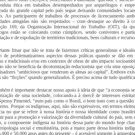
nduta ética em trabalhos desempenhados por arqueólogos e empre
eada do grande capital pelo país segue deixando comunidades locais
as. Ao participarem de trabalhos de processos de licenciamento amb
ades atingidas não são respeitados – com destaque ao direito à con
ção 169, da Organização Internacional do Trabalho (OIT), da qua
ogos estão se colocando como cúmplices, sendo coniventes e partici
ação e de espoliação de territórios tradicionais, bens culturais e recurso
tante frisar que não se trata de fazermos críticas generalistas e idea
m de problematizarmos aspectos dessas práticas quando se dão em 
as e tradicionais e/ou em contextos de obras de alto impacto socioambi
ão não se beneficia da dicotomização reducionista que cria uma oposiçã
isadores “ambiciosos que venderam as almas ao capital”. Embora exi
s são “ficções” quando generalizados. É preciso acima de tudo qualificar 
bém é importante destacar nosso apoio à ideia de que “a economia s
rização de uma sociedade, colocando-a à mercê de interesses estrit
Spensy Pimentel, “num país como o Brasil, o bom trato com a questão 
rno. Porque os indígenas, aqui, não são expressivos, em termos eleito
cia no que se refere à nossa história e nossa identidade como brasil
uir para a promoção e valorização da diversidade cultural do país, sem
o, o componente indígena na história dessa parte do mundo hoje cha
tropologia social e etnohistória, pois a maior parte dessa história ind
5.000 e 50.000 anos antes do presente – é acessível somente à arqueolog