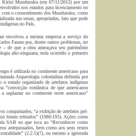
lson Kirixi Munduruku (em 07/11/2012) por um
 envolvidos nos estudos para licenciamento no
ou com o consentimento dos Munduruku, como
alizada nas urnas, apropriadas, fato que pode
indígenas no País.
que envolveu a mesma empresa a serviço do
rlos Fausto por, dentre outros problemas, ter
ne – de que a obra ameaçava seu patrimônio
ogia alto-xinguana, teria ocorrido o primeiro
empo é utilizada no continente americano para
hamada Arqueologia colonialista definida por
o estudo organizado de artefatos indígenas
uma “convicção romântica de que americanos
 a suplantar no continente norte americano”
s conquistados, “a exibição de artefatos pré-
jetos foram retirados” (1986:193). Ações como
ca da SAB no que toca ao “Reconhecer como
 seus antepassados, bem como aos seus restos
estralidade” (2.2.1)(7), ou mesmo a ignorada