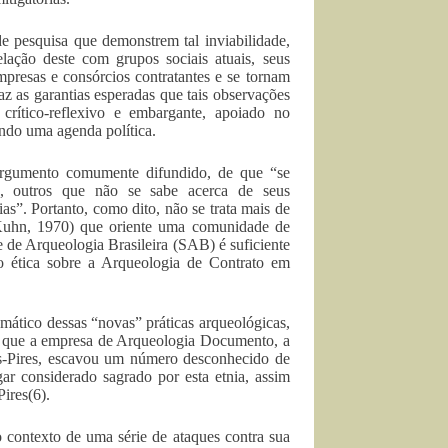
 pesquisa que demonstrem tal inviabilidade,
elação deste com grupos sociais atuais, seus
 empresas e consórcios contratantes e se tornam
az as garantias esperadas que tais observações
 crítico-reflexivo e embargante, apoiado no
undo uma agenda política.
 argumento comumente difundido, de que “se
o, outros que não se sabe acerca de seus
as”. Portanto, como dito, não se trata mais de
(Kuhn, 1970) que oriente uma comunidade de
 de Arqueologia Brasileira (SAB) é suficiente
ão ética sobre a Arqueologia de Contrato em
ático dessas “novas” práticas arqueológicas,
o que a empresa de Arqueologia Documento, a
les-Pires, escavou um número desconhecido de
ar considerado sagrado por esta etnia, assim
ires(6).
 contexto de uma série de ataques contra sua