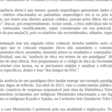
quência direta é que mesmo quando arqueólogos apresentam dados de
r critérios relacionados ao patrimônio arqueológico em si ou pela r
ios, por terem seus direitos autorais cedidos, passam pelos filtros das
s”, leia-se, pró-empreendimento. Assim sendo, a ética individual não tr
s, embasadas cientificamente, sejam consideradas em seu potencial
io da precaução(5), pois os relatórios são reconsiderados, editados, seg
onstatação tem um segundo efeito colateral: derruba também outro
logos que se colocam enquanto éticos não assumirem o contrat
namentos éticos assumirão, tornando piores os resultados e consequênci
ndividual, mas da “ausência de ética em termos de um paradigma” 
ntes de uma ciência. Nos perguntamos se o código de ética da Sociedade
eencher essa lacuna, ou se precisamos ampliar e atualizar a reflex
os específicos, dentro e fora “dos tempos do PAC”.
da ausência de um paradigma ético basilar emerge um exemplo paradigm
mo digno de reflexão. Em abril de 2013, veio a conhecimento públic
 do consórcio de empresas responsável pela obra da Hidrelétrica Te
unerárias reclamadas por indígenas Munduruku relacionadas a um lug
ra os indígenas Kayabi e Apiaka, na Cachoeira Sete Quedas/rio Teles P
 o caso Munduruku é pertinente pela sua atualidade e implicações. No