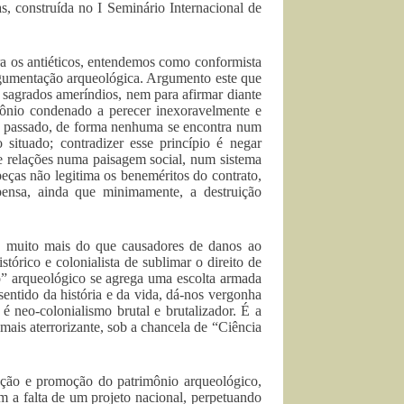
, construída no I Seminário Internacional de
ra os antiéticos, entendemos como conformista
 argumentação arqueológica. Argumento este que
es sagrados ameríndios, nem para afirmar diante
ônio condenado a perecer inexoravelmente e
 do passado, de forma nenhuma se encontra num
ituado; contradizer esse princípio é negar
 relações numa paisagem social, num sistema
 peças não legitima os beneméritos do contrato,
ensa, ainda que minimamente, a destruição
o muito mais do que causadores de danos ao
tórico e colonialista de sublimar o direito de
o” arqueológico se agrega uma escolta armada
entido da história e da vida, dá-nos vergonha
é neo-colonialismo brutal e brutalizador. É a
 mais aterrorizante, sob a chancela de “Ciência
zação e promoção do patrimônio arqueológico,
 a falta de um projeto nacional, perpetuando