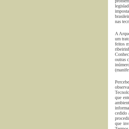
proble
legisla
imposta
brasile
nas tec
A Arque
um trat
feitos 
ribeiri
Conheci
outras 
inúmer
(manife
Percebe
observa
Tecnolo
que ent
ambient
informa
cedido 
procedi
que inv
Termos 