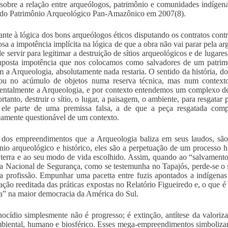
obre a relação entre arqueólogos, patrimônio e comunidades indígenas
 do Patrimônio Arqueológico Pan-Amazônico em 2007(8).
nte à lógica dos bons arqueólogos éticos disputando os contratos cont
iosa a impotência implícita na lógica de que a obra não vai parar pela
e servir para legitimar a destruição de sítios arqueológicos e de lugar
uposta impotência que nos colocamos como salvadores de um patrim
m a Arqueologia, absolutamente nada restaria. O sentido da história,
ou no acúmulo de objetos numa reserva técnica, mas num contexto s
ntalmente a Arqueologia, e por contexto entendemos um complexo de
ortanto, destruir o sítio, o lugar, a paisagem, o ambiente, para resgatar
 ele parte de uma premissa falsa, a de que a peça resgatada comp
icamente questionável de um contexto.
 dos empreendimentos que a Arqueologia baliza em seus laudos, sã
nio arqueológico e histórico, eles são a perpetuação de um processo his
 terra e ao seu modo de vida escolhido. Assim, quando ao “salvament
a Nacional de Segurança, como se testemunha no Tapajós, perde-se o s
a profissão. Empunhar uma pacetta entre fuzis apontados a indígenas 
ação reeditada das práticas expostas no Relatório Figueiredo e, o que é
 na maior democracia da América do Sul.
ocídio simplesmente não é progresso; é extinção, antítese da valori
biental, humano e biosférico. Esses mega-empreendimentos simbolizam