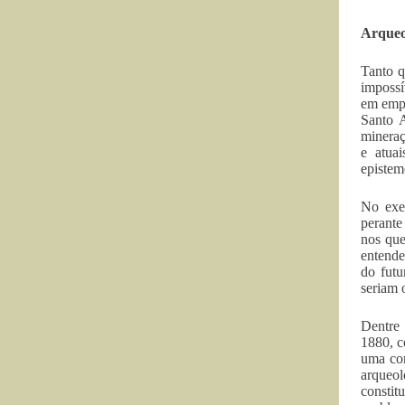
Arqueo
Tanto q
impossí
em empr
Santo A
mineraç
e atua
epistem
No exer
perante
nos que
entende
do futu
seriam 
Dentre 
1880, c
uma con
arqueol
constit