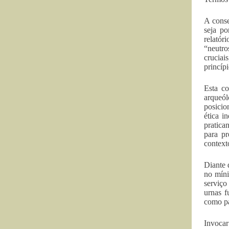
A conse
seja po
relatór
“neutro
cruciai
princíp
Esta c
arqueó
posicio
ética i
pratica
para pr
context
Diante 
no míni
serviço
urnas f
como pa
Invocar