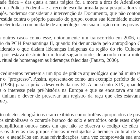
dade física – das quais a mais trágica foi a morte a tiros de Adeni
o da Polícia Federal – e a recente escolta armada para pesquisadores
ajós, podemos considerar a intervenção da Documento, que não cont
estida contra o próprio passado do grupo, contra sua identidade materi
eter toda a comunidade de arqueólogos em sua relação com os povos 
m outros casos como esse, notoriamente um transcorrido em 2006, 
io da PCH Paranantinga II, quando foi denunciada pelo antropólogo Ca
iderado o que diziam lideranças indígenas da região do rio Culue
l, pois estava destruindo um local sagrado onde, de acordo com a mitol
 ritual de homenagem as lideranças falecidas (Fausto, 2006).
ocedimentos remetem a um tipo de prática arqueológica que há muito t
car o “progresso”. Assim, apresenta-se como um exemplo perfeito da c
 (1986) para a práxis desenvolvida nos EUA no século XIX, quando 
a o interesse pela pré-história na Europa e que se encaixava em 
 tinham o dever de preservar um registro da raça que eles estavam
92).
o objetos etnográficos eram exibidos como troféus apropriados de povo
cos simbolizava o controle branco do solo e territórios onde estes ob
exemplificam outros casos em que não se observa o código de éti
os os direitos dos grupos étnicos investigados à herança cultural de
ios, e atendê-los em suas reivindicações, uma vez comprovada sua anc