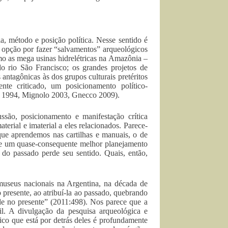
ia, método e posição política. Nesse sentido é
a opção por fazer “salvamentos” arqueológicos
mo as mega usinas hidrelétricas na Amazônia –
do rio São Francisco; os grandes projetos de
s antagônicas às dos grupos culturais pretéritos
te criticado, um posicionamento político-
our 1994, Mignolo 2003, Gnecco 2009).
ssão, posicionamento e manifestação crítica
aterial e imaterial a eles relacionados. Parece-
que aprendemos nas cartilhas e manuais, o de
 e um quase-consequente melhor planejamento
 do passado perde seu sentido. Quais, então,
museus nacionais na Argentina, na década de
 presente, ao atribuí-la ao passado, quebrando
de no presente” (2011:498). Nos parece que a
il. A divulgação da pesquisa arqueológica e
ico que está por detrás deles é profundamente