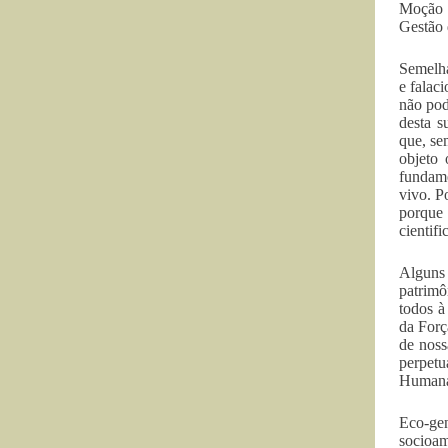
Moção s
Gestão
Semelha
e falac
não pod
desta s
que, se
objeto 
fundame
vivo. P
porque
cientif
Alguns
patrimô
todos à
da Forç
de noss
perpetu
Humana”
Eco-gen
socioam