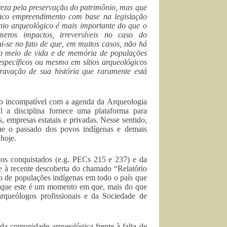
reza pela preservação do patrimônio, mas que
nico empreendimento com base na legislação
nio arqueológico é mais importante do que o
eros impactos, irreversíveis no caso do
i-se no fato de que, em muitos casos, não há
o meio de vida e de memória de populações
specíficos ou mesmo em sítios arqueológicos
ravação de sua história que raramente está
o incompatível com a agenda da Arqueologia
 a disciplina fornece uma plataforma para
s, empresas estatais e privadas. Nesse sentido,
ue o passado dos povos indígenas e demais
 hoje.
tos conquistados (e.g. PECs 215 e 237) e da
se à recente descoberta do chamado “Relatório
ho de populações indígenas em todo o país que
os que este é um momento em que, mais do que
rqueólogos profissionais e da Sociedade de
 da comunidade arqueológica frente à falta de