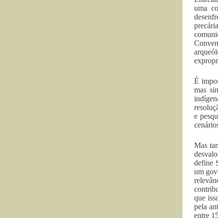
uma co
desenfr
precári
comunid
Conven
arqueól
expropri
É impor
mas si
indígen
resoluç
e pesqu
cenário
Mas tam
desvalo
define 
um gove
relevân
contrib
que iss
pela an
entre 1