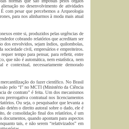
a das normas que são impostas pelos órgãos
à alienação no desenvolvimento de atividades
is. É com pesar que percebemos a Arqueologia
rones, para nos alinharmos à moda mais atual
exos entre si, produzidos pelas urgências de
endedor cobrando relatórios que acreditam ser
ão dos envolvidos, sejam índios, quilombolas,
da sociedade civil, empresários e empreiteiros.
equer tempo para pensar, para refletir, entre
o, que não é automática, nem estatística, nem
al e contextual, necessariamente demorado
ercantilização do fazer científico. No Brasil
essão pelo “I” no MCTI (Ministério da Ciência
ncia de contrato” é feita. Um dos mecanismos
ou prerrogativa contratual nos licenciamentos
atórios. Ou seja, o pesquisador que levanta a
não detém o direito autoral sobre o dado, ele é
, de consolidação final dos relatórios, é um
ais documentos, quando apontam para aspectos
enquanto tais, e não serem “relativizados” em
tigatórias.