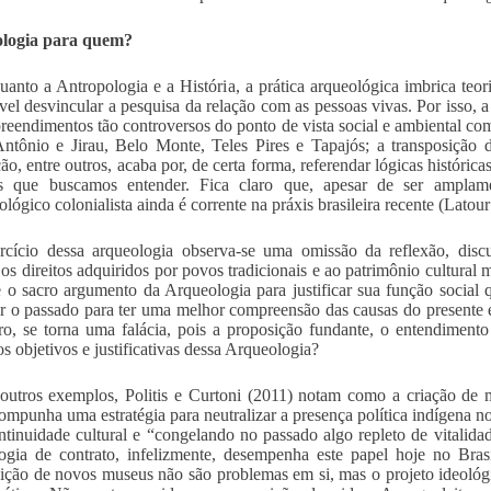
logia para quem?
uanto a Antropologia e a História, a prática arqueológica imbrica teor
vel desvincular a pesquisa da relação com as pessoas vivas. Por isso, 
eendimentos tão controversos do ponto de vista social e ambiental co
ntônio e Jirau, Belo Monte, Teles Pires e Tapajós; a transposição 
ão, entre outros, acaba por, de certa forma, referendar lógicas histórica
is que buscamos entender. Fica claro que, apesar de ser amplamen
ológico colonialista ainda é corrente na práxis brasileira recente (Lat
cício dessa arqueologia observa-se uma omissão da reflexão, discu
 os direitos adquiridos por povos tradicionais e ao patrimônio cultural m
 o sacro argumento da Arqueologia para justificar sua função social 
r o passado para ter uma melhor compreensão das causas do presente
ro, se torna uma falácia, pois a proposição fundante, o entendimento
os objetivos e justificativas dessa Arqueologia?
outros exemplos, Politis e Curtoni (2011) notam como a criação de 
ompunha uma estratégia para neutralizar a presença política indígena no
tinuidade cultural e “congelando no passado algo repleto de vitalida
ogia de contrato, infelizmente, desempenha este papel hoje no Bras
uição de novos museus não são problemas em si, mas o projeto ideológ