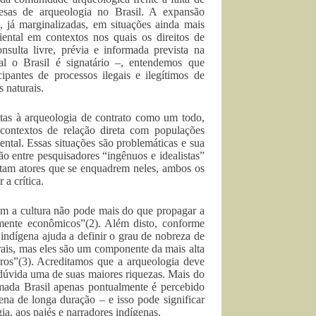
sas de arqueologia no Brasil. A expansão
, já marginalizadas, em situações ainda mais
iental em contextos nos quais os direitos de
sulta livre, prévia e informada prevista na
l o Brasil é signatário –, entendemos que
pantes de processos ilegais e ilegítimos de
s naturais.
listas à arqueologia de contrato como um todo,
contextos de relação direta com populações
ental. Essas situações são problemáticas e sua
o entre pesquisadores “ingênuos e idealistas”
stam atores que se enquadrem neles, ambos os
a crítica.
em a cultura não pode mais do que propagar a
amente econômicos”(2). Além disto, conforme
indígena ajuda a definir o grau de nobreza de
rais, mas eles são um componente da mais alta
eiros”(3). Acreditamos que a arqueologia deve
 dúvida uma de suas maiores riquezas. Mais do
mada Brasil apenas pontualmente é percebido
ígena de longa duração – e isso pode significar
ia, aos pajés e narradores indígenas.