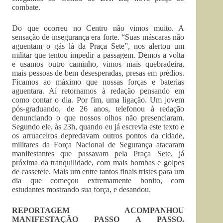
combate.
Do que ocorreu no Centro não vimos muito. A
sensação de insegurança era forte. “Suas máscaras não
aguentam o gás lá da Praça Sete”, nos alertou um
militar que tentou impedir a passagem. Demos a volta
e usamos outro caminho, vimos mais quebradeira,
mais pessoas de bem desesperadas, presas em prédios.
Ficamos ao máximo que nossas forças e baterias
aguentara. Aí retornamos à redação pensando em
como contar o dia. Por fim, uma ligação. Um jovem
pós-graduando, de 26 anos, telefonou à redação
denunciando o que nossos olhos não presenciaram.
Segundo ele, às 23h, quando eu já escrevia este texto e
os arruaceiros depredavam outros pontos da cidade,
militares da Força Nacional de Segurança atacaram
manifestantes que passavam pela Praça Sete, já
próxima da tranquilidade, com mais bombas e golpes
de cassetete. Mais um entre tantos finais tristes para um
dia que começou extremamente bonito, com
estudantes mostrando sua força, e desandou.
REPORTAGEM ACOMPANHOU
MANIFESTAÇÃO PASSO A PASSO.