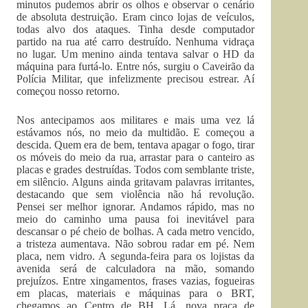
minutos pudemos abrir os olhos e observar o cenário
de absoluta destruição. Eram cinco lojas de veículos,
todas alvo dos ataques. Tinha desde computador
partido na rua até carro destruído. Nenhuma vidraça
no lugar. Um menino ainda tentava salvar o HD da
máquina para furtá-lo. Entre nós, surgiu o Caveirão da
Polícia Militar, que infelizmente precisou estrear. Aí
começou nosso retorno.
Nos antecipamos aos militares e mais uma vez lá
estávamos nós, no meio da multidão. E começou a
descida. Quem era de bem, tentava apagar o fogo, tirar
os móveis do meio da rua, arrastar para o canteiro as
placas e grades destruídas. Todos com semblante triste,
em silêncio. Alguns ainda gritavam palavras irritantes,
destacando que sem violência não há revolução.
Pensei ser melhor ignorar. Andamos rápido, mas no
meio do caminho uma pausa foi inevitável para
descansar o pé cheio de bolhas. A cada metro vencido,
a tristeza aumentava. Não sobrou radar em pé. Nem
placa, nem vidro. A segunda-feira para os lojistas da
avenida será de calculadora na mão, somando
prejuízos. Entre xingamentos, frases vazias, fogueiras
em placas, materiais e máquinas para o BRT,
chegamos ao Centro de BH. Lá, nova praça de