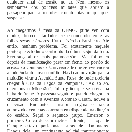
qualquer sinal de tensão no ar. Nem mesmo os
semblantes dos policiais militares que abriam a
passagem para a manifestação denotavam qualquer
suspense.
Ao chegarmos à mata da UFMG, pude ver, com
nitidez, homens fardados se escondendo entre as
folhas secas e árvores. Era o Exército Brasileiro. Até
então, nenhum problema. Foi exatamente naquele
ponto que eclodiu o confronto da última segunda-feira.
Segurança ali era mais que necessária. Mas foi pouco
depois da manifestação parar em frente ao portão de
acesso ao Campus da Universidade que se evidenciou
a iminência de novo conflito. Havia autorização para a
multidão virar a Avenida Santa Rosa, de onde poderia
chegar à Orla da Lagoa da Pampulha. “Ão ão ão,
queremos o Mineirão”, foi o grito que se ouvia na
linha de frente. A passeata seguiu e quando chegou ao
cruzamento com a Avenida Abrahão Caram, houve a
dispersão. Enquanto a maioria seguia o trajeto
autorizado, centenas correram em disparada na direção
do estádio. Segui o segundo grupo, Emerson o
primeiro. Cerca de cem metros à frente, a Tropa de
Choque estava posicionada atrás de alambrados.
Depois dela, um contingente policial impressionante