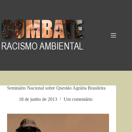
Pular
para
o
conteúdo
Seminário Nacional sobre Questão Agrária Brasileira
18 de junho de 2013
Um comentário