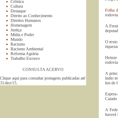
Crônica
Cultura
Folha 
Destaque
rodovia
Direito ao Conhecimento
Direitos Humanos
Homenagem
A Frent
Justiça
deputad
Mídia e Poder
Mundo
O texto
Racismo
riqueza
Racismo Ambiental
Reforma Agrária
Heinze 
Trabalho Escravo
rodovia
CONSULTA ACERVO
A princ
Clique aqui para consultar postagens publicadas até
índio t
31/dez/15
.
km de 
Espera-
Caiado 
A Feder
haverá 