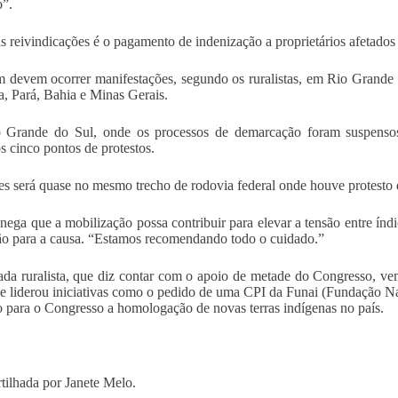
o”.
 reivindicações é o pagamento de indenização a proprietários afetados p
devem ocorrer manifestações, segundo os ruralistas, em Rio Grande 
, Pará, Bahia e Minas Gerais.
 Grande do Sul, onde os processos de demarcação foram suspensos
os cinco pontos de protestos.
s será quase no mesmo trecho de rodovia federal onde houve protesto 
nega que a mobilização possa contribuir para elevar a tensão entre índ
ão para a causa. “Estamos recomendando todo o cuidado.”
da ruralista, que diz contar com o apoio de metade do Congresso, vem
 e liderou iniciativas como o pedido de uma CPI da Funai (Fundação Nac
 para o Congresso a homologação de novas terras indígenas no país.
ilhada por Janete Melo.