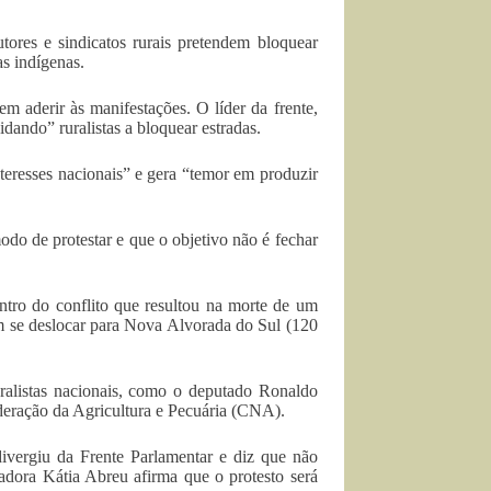
ores e sindicatos rurais pretendem bloquear
as indígenas.
 aderir às manifestações. O líder da frente,
ando” ruralistas a bloquear estradas.
nteresses nacionais” e gera “temor em produzir
do de protestar e que o objetivo não é fechar
ntro do conflito que resultou na morte de um
em se deslocar para Nova Alvorada do Sul (120
uralistas nacionais, como o deputado Ronaldo
ração da Agricultura e Pecuária (CNA).
vergiu da Frente Parlamentar e diz que não
enadora Kátia Abreu afirma que o protesto será