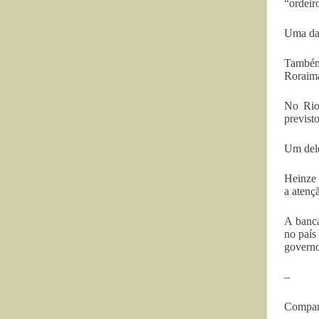
“ordeir
Uma das
Também 
Roraima
No Rio
previst
Um dele
Heinze 
a atenç
A banca
no país
governo
–
Compart