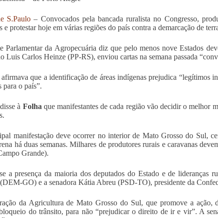
de S.Paulo
– Convocados pela bancada ruralista no Congresso, produt
s e protestar hoje em várias regiões do país contra a demarcação de terr
e Parlamentar da Agropecuária diz que pelo menos nove Estados devem
o Luis Carlos Heinze (PP-RS), enviou cartas na semana passada “convid
 afirmava que a identificação de áreas indígenas prejudica “legítimos i
s para o país”.
disse à
Folha
que manifestantes de cada região vão decidir o melhor mo
s.
ipal manifestação deve ocorrer no interior de Mato Grosso do Sul, ce
erena há duas semanas. Milhares de produtores rurais e caravanas dev
Campo Grande).
se a presença da maioria dos deputados do Estado e de lideranças r
(DEM-GO) e a senadora Kátia Abreu (PSD-TO), presidente da Confede
ação da Agricultura de Mato Grosso do Sul, que promove a ação, di
bloqueio do trânsito, para não “prejudicar o direito de ir e vir”. A s