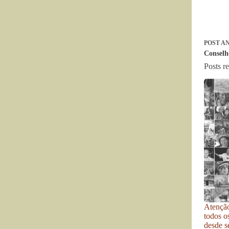
POST
AN
Conselh
Posts r
Atenção
todos o
desde se