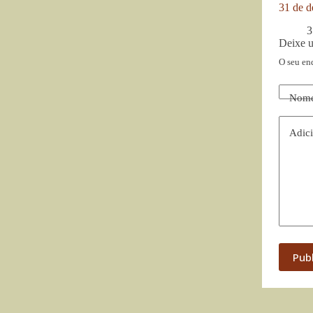
31 de d
3
Deixe 
O seu en
Nom
Adici
Pub