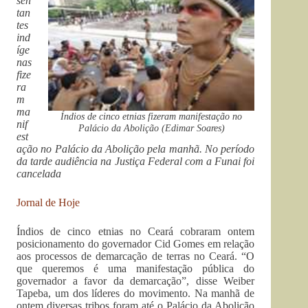
sen
tan
tes
ind
íge
nas
fize
ra
m
ma
Índios de cinco etnias fizeram manifestação no
nif
Palácio da Abolição (Edimar Soares)
est
ação no Palácio da Abolição pela manhã. No período
da tarde audiência na Justiça Federal com a Funai foi
cancelada
Jornal de Hoje
Índios de cinco etnias no Ceará cobraram ontem
posicionamento do governador Cid Gomes em relação
aos processos de demarcação de terras no Ceará. “O
que queremos é uma manifestação pública do
governador a favor da demarcação”, disse Weiber
Tapeba, um dos líderes do movimento. Na manhã de
ontem diversas tribos foram até o Palácio da Abolição