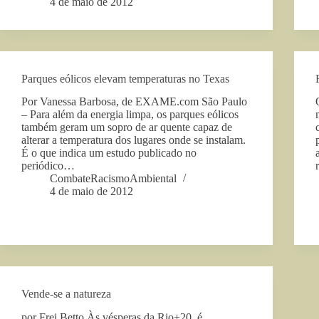
4 de maio de 2012
Parques eólicos elevam temperaturas no Texas
Por Vanessa Barbosa, de EXAME.com São Paulo
– Para além da energia limpa, os parques eólicos
também geram um sopro de ar quente capaz de
alterar a temperatura dos lugares onde se instalam.
É o que indica um estudo publicado no
periódico…
CombateRacismoAmbiental
4 de maio de 2012
Vende-se a natureza
por Frei Betto Às vésperas da Rio+20, é