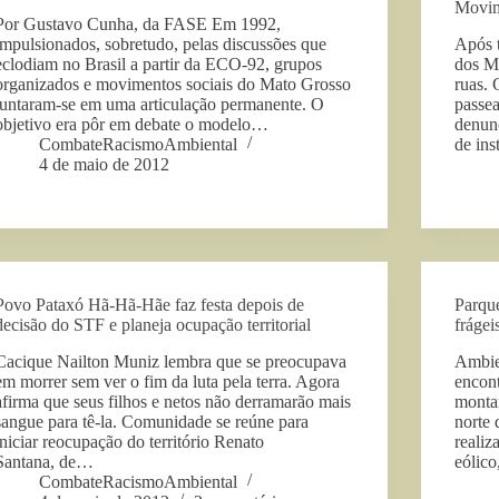
Movim
Por Gustavo Cunha, da FASE Em 1992,
impulsionados, sobretudo, pelas discussões que
Após t
eclodiam no Brasil a partir da ECO-92, grupos
dos M
organizados e movimentos sociais do Mato Grosso
ruas.
juntaram-se em uma articulação permanente. O
passea
objetivo era pôr em debate o modelo…
denunc
CombateRacismoAmbiental
de ins
4 de maio de 2012
Povo Pataxó Hã-Hã-Hãe faz festa depois de
Parque
decisão do STF e planeja ocupação territorial
frágei
Cacique Nailton Muniz lembra que se preocupava
Ambien
em morrer sem ver o fim da luta pela terra. Agora
encont
afirma que seus filhos e netos não derramarão mais
montan
sangue para tê-la. Comunidade se reúne para
norte 
iniciar reocupação do território Renato
realiz
Santana, de…
eólico
CombateRacismoAmbiental