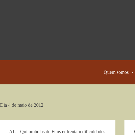
Pular
para
o
conteúdo
Quem somos
Dia
4 de maio de 2012
AL – Quilombolas de Filus enfrentam dificuldades