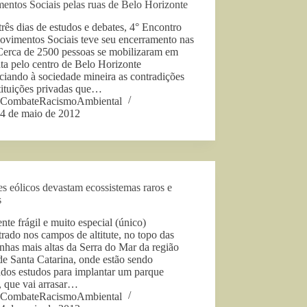
entos Sociais pelas ruas de Belo Horizonte
rês dias de estudos e debates, 4° Encontro
ovimentos Sociais teve seu encerramento nas
 Cerca de 2500 pessoas se mobilizaram em
ta pelo centro de Belo Horizonte
iando à sociedade mineira as contradições
tituições privadas que…
CombateRacismoAmbiental
4 de maio de 2012
s eólicos devastam ecossistemas raros e
s
te frágil e muito especial (único)
rado nos campos de altitute, no topo das
has mais altas da Serra do Mar da região
de Santa Catarina, onde estão sendo
ados estudos para implantar um parque
, que vai arrasar…
CombateRacismoAmbiental