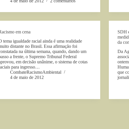
4 de maio de 2012
2 comentários
Racismo em cena
SDH e 
medida
O tema igualdade racial ainda é uma realidade
da co
muito distante no Brasil. Essa afirmação foi
constatada na última semana, quando, dando um
Da Agê
passo a frente, o Supremo Tribunal Federal
associ
aprovou, em decisão unânime, o sistema de cotas
ontem 
raciais para ingresso…
Humano
CombateRacismoAmbiental
que c
4 de maio de 2012
jornal