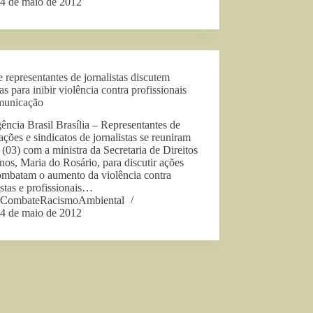
4 de maio de 2012
representantes de jornalistas discutem
s para inibir violência contra profissionais
municação
ncia Brasil Brasília – Representantes de
ações e sindicatos de jornalistas se reuniram
(03) com a ministra da Secretaria de Direitos
s, Maria do Rosário, para discutir ações
ombatam o aumento da violência contra
istas e profissionais…
CombateRacismoAmbiental
4 de maio de 2012