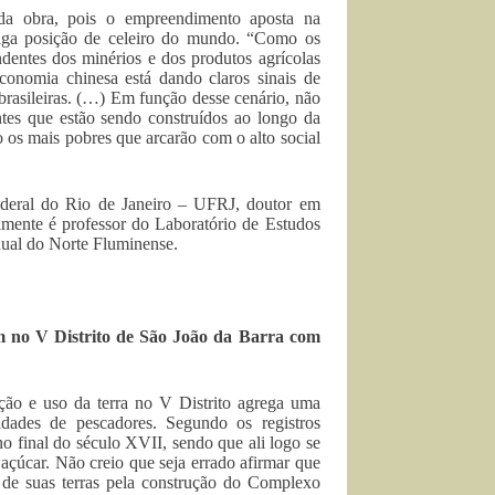
da obra, pois o empreendimento aposta na
tiga posição de celeiro do mundo. “Como os
dentes dos minérios e dos produtos agrícolas
economia chinesa está dando claros sinais de
brasileiras. (…) Em função desse cenário, não
s que estão sendo construídos ao longo da
ão os mais pobres que arcarão com o alto social
deral do Rio de Janeiro – UFRJ, doutor em
mente é professor do Laboratório de Estudos
ual do Norte Fluminense.
em no V Distrito de São João da Barra com
ção e uso da terra no V Distrito agrega uma
unidades de pescadores. Segundo os registros
 no final do século XVII, sendo que ali logo se
açúcar. Não creio que seja errado afirmar que
s de suas terras pela construção do Complexo