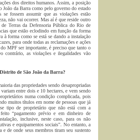
lações dos direitos humanos. Assim, a posição
ão João da Barra como pelo governo do estado
s se fossem assumir que as violações estão
eza, não vai ocorrer. Mas aí é que reside outro
 de Terras da Defensoria Pública do Rio de
ncias que estão eclodindo em função da forma
va à forma como se está se dando a instalação
azes, para onde todas as reclamações e ações
r do MPF ser importante, é preciso que tanto o
contrário, as violações e ilegalidades vão
istrito de São João da Barra?
maioria das propriedades sendo desapropriadas
s variam entre dois e 10 hectares, e vem sendo
proprietários numa condição complicada, pois
ando muitos títulos em nome de pessoas que já
se tipo de proprietário que não está com a
 feito “pagamento prévio e em dinheiro de
alação, inclusive, neste caso, para os não
odutivas e equipamentos sociais”. No entanto, a
pa e de onde seus membros tiram seu sustento