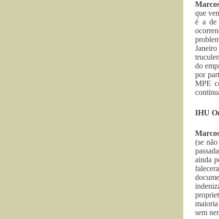
Marcos
que vem
é a de 
ocorren
proble
Janeiro
trucule
do empr
por par
MPE co
continu
IHU O
Marcos
(se não
passada
ainda p
falecer
docume
indeniz
proprie
maioria
sem nen