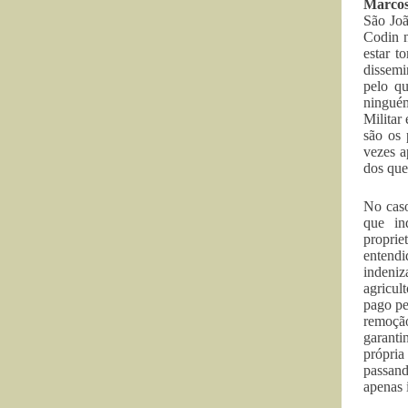
Marcos
São Joã
Codin n
estar t
dissemi
pelo qu
ninguém
Militar
são os 
vezes a
dos que
No caso
que in
proprie
entendi
indeniz
agricul
pago pe
remoçã
garanti
própria
passand
apenas 