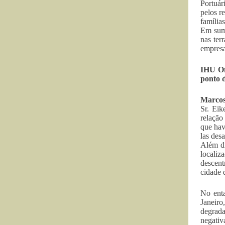
Portuár
pelos r
família
Em suma
nas ter
empresa
IHU O
ponto d
Marcos
Sr. Eik
relação
que hav
las des
Além di
localiz
descent
cidade 
No enta
Janeiro
degrada
negativ