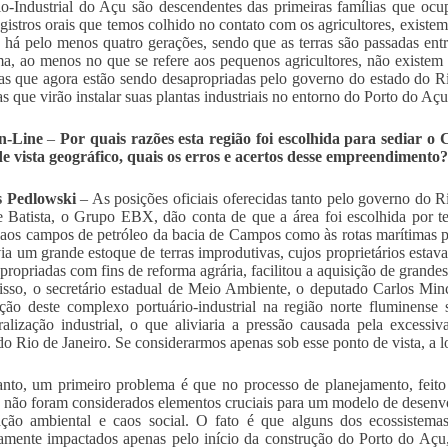
io-Industrial do Açu são descendentes das primeiras famílias que ocu
egistros orais que temos colhido no contato com os agricultores, exist
s há pelo menos quatro gerações, sendo que as terras são passadas entr
, ao menos no que se refere aos pequenos agricultores, não existem f
ras que agora estão sendo desapropriadas pelo governo do estado do R
s que virão instalar suas plantas industriais no entorno do Porto do Açu
n-Line
–
Por quais razões esta região foi escolhida para sediar 
e vista geográfico, quais os erros e acertos desse empreendimento?
 Pedlowski
– As posições oficiais oferecidas tanto pelo governo do 
e Batista, o Grupo EBX, dão conta de que a área foi escolhida por t
 aos campos de petróleo da bacia de Campos como às rotas marítimas pa
ia um grande estoque de terras improdutivas, cujos proprietários estava
apropriadas com fins de reforma agrária, facilitou a aquisição de grand
sso, o secretário estadual de Meio Ambiente, o deputado Carlos Min
ação deste complexo portuário-industrial na região norte fluminense 
ralização industrial, o que aliviaria a pressão causada pela excessiv
do Rio de Janeiro. Se considerarmos apenas sob esse ponto de vista, a 
nto, um primeiro problema é que no processo de planejamento, fei
, não foram considerados elementos cruciais para um modelo de dese
ção ambiental e caos social. O fato é que alguns dos ecossistemas
amente impactados apenas pelo início da construção do Porto do Açu,