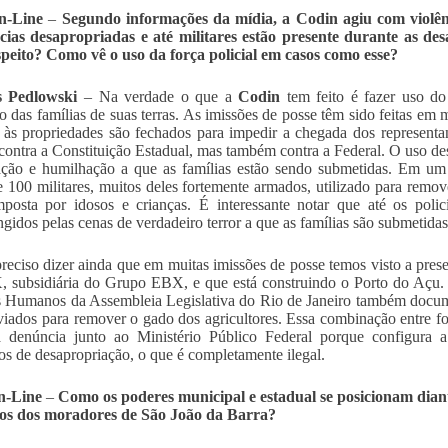
n-Line
–
Segundo informações da mídia, a Codin agiu com violên
ncias desapropriadas e até militares estão presente durante as d
speito? Como vê o uso da força policial em casos como esse?
s Pedlowski
– Na verdade o que a
Codin
tem feito é fazer uso do
o das famílias de suas terras. As imissões de posse têm sido feitas em
 às propriedades são fechados para impedir a chegada dos representant
contra a Constituição Estadual, mas também contra a Federal. O uso des
ção e humilhação a que as famílias estão sendo submetidas. Em um c
e 100 militares, muitos deles fortemente armados, utilizado para remov
posta por idosos e crianças. É interessante notar que até os polic
ngidos pelas cenas de verdadeiro terror a que as famílias são submetidas
reciso dizer ainda que em muitas imissões de posse temos visto a pre
 subsidiária do Grupo EBX, e que está construindo o Porto do Açu
s Humanos da Assembleia Legislativa do Rio de Janeiro também docum
viados para remover o gado dos agricultores. Essa combinação entre for
 denúncia junto ao Ministério Público Federal porque configura a
os de desapropriação, o que é completamente ilegal.
n-Line
–
Como os poderes municipal e estadual se posicionam diante
s dos moradores de São João da Barra?