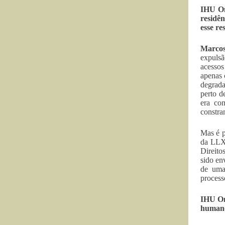
IHU O
residê
esse re
Marco
expulsã
acessos
apenas 
degrada
perto d
era com
constra
Mas é p
da LLX,
Direito
sido en
de uma
process
IHU O
humano