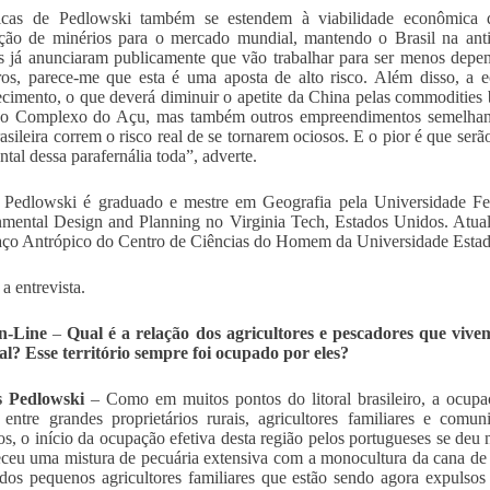
ticas de Pedlowski também se estendem à viabilidade econômica 
ação de minérios para o mercado mundial, mantendo o Brasil na an
s já anunciaram publicamente que vão trabalhar para ser menos depen
iros, parece-me que esta é uma aposta de alto risco. Além disso, a 
cimento, o que deverá diminuir o apetite da China pelas commodities 
 o Complexo do Açu, mas também outros empreendimentos semelhante
rasileira correm o risco real de se tornarem ociosos. E o pior é que ser
ntal dessa parafernália toda”, adverte.
 Pedlowski é graduado e mestre em Geografia pela Universidade Fe
mental Design and Planning no Virginia Tech, Estados Unidos. Atual
ço Antrópico do Centro de Ciências do Homem da Universidade Estad
a entrevista.
n-Line
–
Qual é a relação dos agricultores e pescadores que viv
cal? Esse território sempre foi ocupado por eles?
s Pedlowski
– Como em muitos pontos do litoral brasileiro, a ocupa
 entre grandes proprietários rurais, agricultores familiares e com
cos, o início da ocupação efetiva desta região pelos portugueses se deu
eceu uma mistura de pecuária extensiva com a monocultura da cana de 
dos pequenos agricultores familiares que estão sendo agora expulso