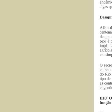
endêmic
algas q
Desapr
Além di
centena
de que 
pior é 
implant
agrícol
era sim
O secre
entre o
do Rio 
tipo de
as cont
engendr
IHU O
função 