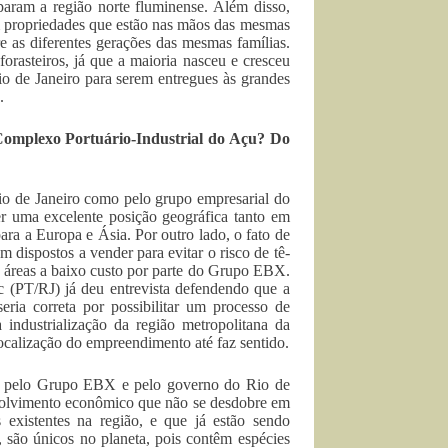
param a região norte fluminense. Além disso,
em propriedades que estão nas mãos das mesmas
e as diferentes gerações das mesmas famílias.
orasteiros, já que a maioria nasceu e cresceu
io de Janeiro para serem entregues às grandes
.
o Complexo Portuário-Industrial do Açu? Do
Rio de Janeiro como pelo grupo empresarial do
er uma excelente posição geográfica tanto em
ra a Europa e Ásia. Por outro lado, o fato de
m dispostos a vender para evitar o risco de tê-
es áreas a baixo custo por parte do Grupo EBX.
c (PT/RJ) já deu entrevista defendendo que a
seria correta por possibilitar um processo de
a industrialização da região metropolitana da
localização do empreendimento até faz sentido.
to pelo Grupo EBX e pelo governo do Rio de
nvolvimento econômico que não se desdobre em
 existentes na região, e que já estão sendo
 são únicos no planeta, pois contêm espécies