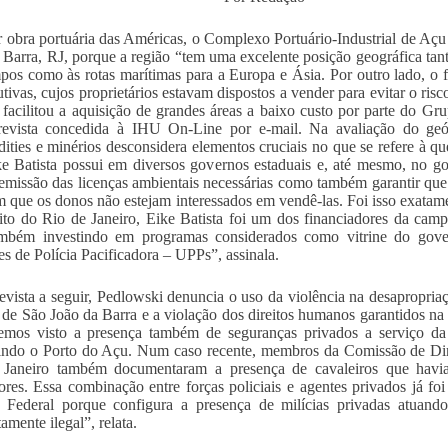
 obra portuária das Américas, o Complexo Portuário-Industrial de Açu
 Barra, RJ, porque a região “tem uma excelente posição geográfica tan
os como às rotas marítimas para a Europa e Ásia. Por outro lado, o f
tivas, cujos proprietários estavam dispostos a vender para evitar o ris
, facilitou a aquisição de grandes áreas a baixo custo por parte do 
revista concedida à IHU On-Line por e-mail. Na avaliação do geóg
ties e minérios desconsidera elementos cruciais no que se refere à que
e Batista possui em diversos governos estaduais e, até mesmo, no g
 emissão das licenças ambientais necessárias como também garantir que
m que os donos não estejam interessados em vendê-las. Foi isso exata
to do Rio de Janeiro, Eike Batista foi um dos financiadores da cam
mbém investindo em programas considerados como vitrine do gove
s de Polícia Pacificadora – UPPs”, assinala.
evista a seguir, Pedlowski denuncia o uso da violência na desapropri
o de São João da Barra e a violação dos direitos humanos garantidos na
temos visto a presença também de seguranças privados a serviço d
indo o Porto do Açu. Num caso recente, membros da Comissão de Dir
 Janeiro também documentaram a presença de cavaleiros que havi
tores. Essa combinação entre forças policiais e agentes privados já f
 Federal porque configura a presença de milícias privadas atuand
amente ilegal”, relata.