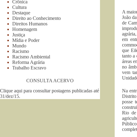
Crônica
Cultura
A maior
Destaque
João da
Direito ao Conhecimento
de Camp
Direitos Humanos
improdu
Homenagem
agrária
Justiça
em ent
Mídia e Poder
commodi
Mundo
que Eik
Racismo
tanto a
Racismo Ambiental
áreas e
Reforma Agrária
no âmbi
Trabalho Escravo
vem ta
Unidade
CONSULTA ACERVO
Clique aqui para consultar postagens publicadas até
Na entr
31/dez/15
.
Distrit
posse 
constru
Rio de
agricul
Público
complet