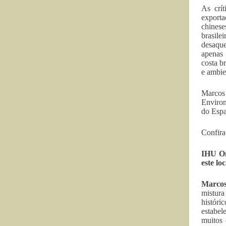
As crí
export
chinese
brasile
desaque
apenas
costa b
e ambie
Marcos
Environ
do Espa
Confira 
IHU O
este lo
Marco
mistura
históri
estabel
muitos 