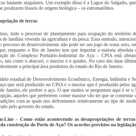
as bastante singulares. Um exemplo disso é a Lagoa do Salgado
,
que
ue produzem fósseis de origem biológica – os estromatólitos.
opriação de terras
sso, todo o processo de planejamento para ocupação do território d
s de famílias vivendo da agricultura e da pesca. Essa omissão, intenci
o processo de desenvolvimento não pode ser um jogo de soma zero, on
que, enquanto o Rio de Janeiro tem que importar a maioria absoluta
ação do Complexo Portuário-Industrial do Açu – CPIA está afetando
as, tais como o abacaxi, o maxixe e o quiabo. No caso das duas última
plesmente a principal área produtora do estado do Rio de Janeiro.
tário estadual de Desenvolvimento Econômico, Energia, Indústria e Se
 aço que será produzido no CPIA e o maxixe que é produzido pelos agr
de Janeiro, ele prefere o aço. O que muitos se perguntam aqui é se o 
 opção, aqueles que preferirem comer maxixe vão ter que se contentar
radições com as quais nos defrontamos relativamente ao tipo de mod
ado pelo governo do estado.
n-Line
–
Como estão acontecendo as desapropriações de terra
da construção do Porto de Açu? Os acordos previstos na legislaçã