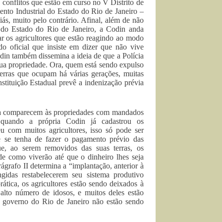
 conflitos que estão em curso no V Distrito de
nto Industrial do Estado do Rio de Janeiro –
ás, muito pelo contrário. Afinal, além de não
o do Estado do Rio de Janeiro, a Codin anda
r os agricultores que estão reagindo ao modo
 oficial que insiste em dizer que não vive
din também dissemina a ideia de que a Polícia
e sua propriedade. Ora, quem está sendo expulso
 terras que ocupam há várias gerações, muitas
stituição Estadual prevê a indenização prévia
tiça comparecem às propriedades com mandados
quando a própria Codin já cadastrou os
eu com muitos agricultores, isso só pode ser
e se tenha de fazer o pagamento prévio das
ue, ao serem removidos das suas terras, os
de como viverão até que o dinheiro lhes seja
ágrafo II determina a “implantação, anterior à
idas restabelecerem seu sistema produtivo
ática, os agricultores estão sendo deixados à
 alto número de idosos, e muitos deles estão
o governo do Rio de Janeiro não estão sendo