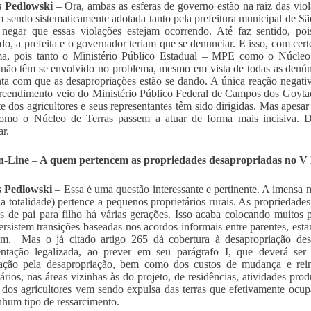
 Pedlowski
– Ora, ambas as esferas de governo estão na raiz das vio
 sendo sistematicamente adotada tanto pela prefeitura municipal de S
negar que essas violações estejam ocorrendo. Até faz sentido, poi
do, a prefeita e o governador teriam que se denunciar. E isso, com cert
ma, pois tanto o Ministério Público Estadual – MPE como o Núcleo
 não têm se envolvido no problema, mesmo em vista de todas as denú
nta com que as desapropriações estão se dando. A única reação negati
eendimento veio do Ministério Público Federal de Campos dos Goytac
te dos agricultores e seus representantes têm sido dirigidas. Mas apesa
mo o Núcleo de Terras passem a atuar de forma mais incisiva. Do 
ar.
n-Line
–
A quem pertencem as propriedades desapropriadas no V D
 Pedlowski
– Essa é uma questão interessante e pertinente. A imensa 
 a totalidade) pertence a pequenos proprietários rurais. As propriedade
s de pai para filho há várias gerações. Isso acaba colocando muitos 
ersistem transições baseadas nos acordos informais entre parentes, est
am. Mas o já citado artigo 265 dá cobertura à desapropriação des
ntação legalizada, ao prever em seu parágrafo I, que deverá ser
ação pela desapropriação, bem como dos custos de mudança e reinst
tários, nas áreas vizinhas às do projeto, de residências, atividades pr
 dos agricultores vem sendo expulsa das terras que efetivamente ocu
hum tipo de ressarcimento.