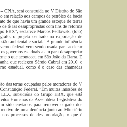
 – CPIA, será construída no V Distrito de São
to em relação aos campos de petróleo da bacia
ato de que havia um grande estoque de terras
co de tê-las desapropriadas com fins de reforma
Grupo EBX”, esclarece Marcos Pedlowski (foto)
rafo, o projeto centrado na exportação de
stão ambiental e social. “A grande influência
overno federal vem sendo usada para acelerar
 os governos estaduais ajam para desapropriar
mente o que aconteceu em São João da Barra. E
panha que reelegeu Sérgio Cabral em 2010, e
rno estadual, como é o caso das chamadas
ação das terras ocupadas pelos moradores do V
 Constituição Federal. “Em muitas imissões de
a LLX, subsidiária do Grupo EBX, que está
eitos Humanos da Assembleia Legislativa do
am sido enviados para remover o gado dos
oi motivo de uma denúncia junto ao Ministério
o nos processos de desapropriação, o que é