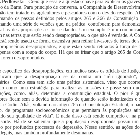
 Pedlowski
– Creio que essa é a questão-chave para explicar os graves
o da Barra. Para princípio de conversa, a Companhia de Desenvolvime
ão tem tratado os agricultores e pescadores com o devido respeito. Ali
omando os passos definidos pelos artigos 265 e 266 da Constituiçã
nando uma série de versões que, na prática, contribuem para demoniza
al as desapropriações estão se dando. Um exemplo é um comunicado
 nas terras que estão sendo desapropriadas, o que não é verdade. A Co
 está sendo usada de forma ostensiva para retirar invasores de terras d
proprietários desapropriados, e que estão sendo retirados à força de
penas com a roupa do corpo. Há que se frisar que o artigo 265 da Con
 forem desapropriados.
 específico das desapropriações, em muitos casos os oficiais de Jus
dicam que a desapropriação se dá contra um “réu ignorado”, 
tários. Como essa tem sido uma prática sistemática, visto que ocorr
do como uma estratégia para realizar as imissões de posse sem qu
ações, como, aliás, determina a constituição estadual. O pior é q
tores ficam sem a devida informação de quando serão indenizados e 
la Codin. Aliás, voltando ao artigo 265 da Constituição Estadual, o par
o, de programas socioeconômicos que permitam às populações ating
ndo sua qualidade de vida”. E nada disso está sendo cumprido e, na pr
 sorte. Há de se salientar que a população desapropriada possui um
o por profundos processos de depressão. Nesse sentido, as ações d
ilegais, mas também profundamente desumanas.