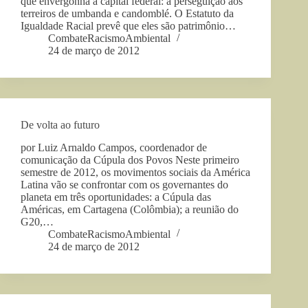
que envergonha a capital federal: a perseguição aos
terreiros de umbanda e candomblé. O Estatuto da
Igualdade Racial prevê que eles são patrimônio…
CombateRacismoAmbiental
24 de março de 2012
De volta ao futuro
por Luiz Arnaldo Campos, coordenador de
comunicação da Cúpula dos Povos Neste primeiro
semestre de 2012, os movimentos sociais da América
Latina vão se confrontar com os governantes do
planeta em três oportunidades: a Cúpula das
Américas, em Cartagena (Colômbia); a reunião do
G20,…
CombateRacismoAmbiental
24 de março de 2012