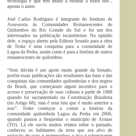
tecnologia e que tem muito a ensinar a todos nós”,
aponta o autor.
José Carlos Rodrigues é integrante do Instituto de
Assessoria às Comunidades Remanescentes de
Quilombos do Rio Grande do Sul e foi um dos
interessados na publicação tocantinense. Na opinião
dele, o espaço aberto pela Editora Senado para a obra
de Teske é uma conquista para a comunidade de
Lagoa da Pedra, assim como é para a história de outros
remanescentes de quilombos.
“Sem dúvida é um apoio muito grande da Senado,
porém essas publicações são resultantes das lutas e das
conquistas das comunidades quilombolas e dos negros
do Brasil, que começaram algum incentivo para o
acesso e preservação de suas culturas a partir de 1988
quando foi sacramentado na Constituição Brasileira
(no Artigo 68), mas é uma luta que é muito anterior a
isso”. Teske começou a contar a história da
comunidade quilombola Lagoa da Pedra em 2006,
quando passou a frequentar o municipio de Arraias
(TO). Lá ele ouviu muitos relatos sobre o passado,
conheceu os habitantes da terra que era alvo de
extração de ouro e testemunhou a rica e sobrevivente