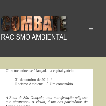
Pular
para
o
conteúdo
Obra tocantinense é lançada na capital gaúcha
31 de outubro de 2011
Racismo Ambiental
Um comentário
A Roda de São Gonçalo, uma manifestação religiosa
que ultrapassou o século, é um dos patrimônios de