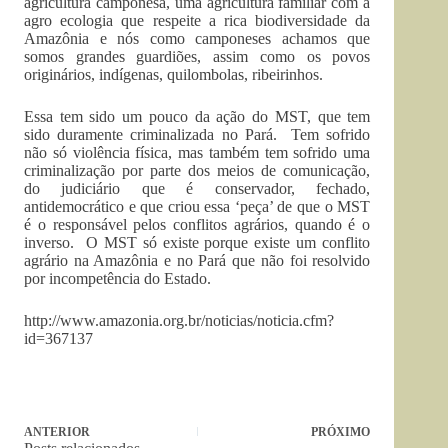
agricultura camponesa, uma agricultura familiar com a
agro ecologia que respeite a rica biodiversidade da
Amazônia e nós como camponeses achamos que
somos grandes guardiões, assim como os povos
originários, indígenas, quilombolas, ribeirinhos.
Essa tem sido um pouco da ação do MST, que tem
sido duramente criminalizada no Pará. Tem sofrido
não só violência física, mas também tem sofrido uma
criminalização por parte dos meios de comunicação,
do judiciário que é conservador, fechado,
antidemocrático e que criou essa ‘peça’ de que o MST
é o responsável pelos conflitos agrários, quando é o
inverso. O MST só existe porque existe um conflito
agrário na Amazônia e no Pará que não foi resolvido
por incompetência do Estado.
http://www.amazonia.org.br/noticias/noticia.cfm?
id=367137
ANTERIOR
PRÓXIMO