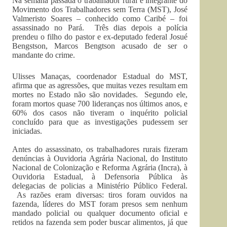
Na semana passada o trabalhador rural e integrante do
Movimento dos Trabalhadores sem Terra (MST), José
Valmeristo Soares – conhecido como Caribé – foi
assassinado no Pará. Três dias depois a polícia
prendeu o filho do pastor e ex-deputado federal Josué
Bengstson, Marcos Bengtson acusado de ser o
mandante do crime.
Ulisses Manaças, coordenador Estadual do MST,
afirma que as agressões, que muitas vezes resultam em
mortes no Estado não são novidades. Segundo ele,
foram mortos quase 700 lideranças nos últimos anos, e
60% dos casos não tiveram o inquérito policial
concluído para que as investigações pudessem ser
iniciadas.
Antes do assassinato, os trabalhadores rurais fizeram
denúncias à Ouvidoria Agrária Nacional, do Instituto
Nacional de Colonização e Reforma Agrária (Incra), à
Ouvidoria Estadual, à Defensoria Pública às
delegacias de policias a Ministério Público Federal.
As razões eram diversas: tiros foram ouvidos na
fazenda, líderes do MST foram presos sem nenhum
mandado policial ou qualquer documento oficial e
retidos na fazenda sem poder buscar alimentos, já que