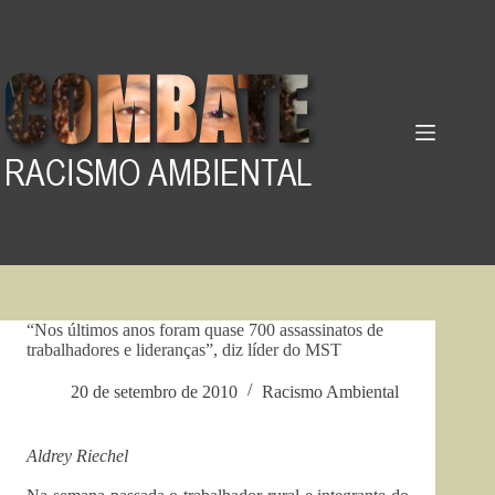
Pular
para
o
conteúdo
“Nos últimos anos foram quase 700 assassinatos de
trabalhadores e lideranças”, diz líder do MST
20 de setembro de 2010
Racismo Ambiental
Aldrey Riechel