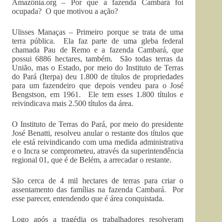
Amazônia.org – Por que a fazenda Cambará foi
ocupada? O que motivou a ação?
Ulisses Manaças – Primeiro porque se trata de uma
terra pública. Ela faz parte de uma gleba federal
chamada Pau de Remo e a fazenda Cambará, que
possui 6886 hectares, também. São todas terras da
União, mas o Estado, por meio do Instituto de Terras
do Pará (Iterpa) deu 1.800 de títulos de propriedades
para um fazendeiro que depois vendeu para o José
Bengstson, em 1961. Ele tem esses 1.800 títulos e
reivindicava mais 2.500 títulos da área.
O Instituto de Terras do Pará, por meio do presidente
José Benatti, resolveu anular o restante dos títulos que
ele está reivindicando com uma medida administrativa
e o Incra se comprometeu, através da superintendência
regional 01, que é de Belém, a arrecadar o restante.
São cerca de 4 mil hectares de terras para criar o
assentamento das famílias na fazenda Cambará. Por
esse parecer, entendendo que é área conquistada.
Logo após a tragédia os trabalhadores resolveram