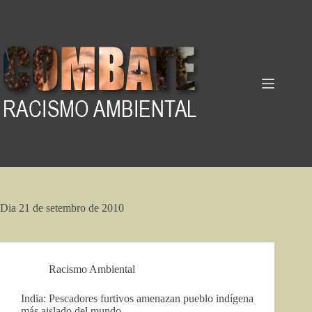
Pular
para
o
conteúdo
Dia
21 de setembro de 2010
Racismo Ambiental
India: Pescadores furtivos amenazan pueblo indígena
más aislado del mundo