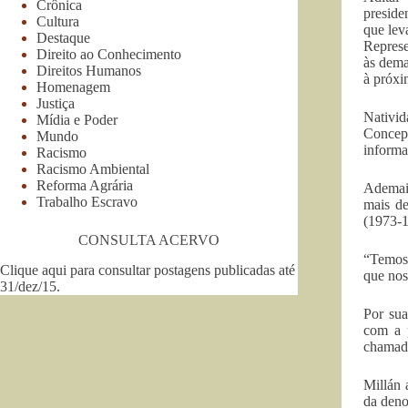
Crônica
preside
Cultura
que lev
Destaque
Represe
Direito ao Conhecimento
às dema
Direitos Humanos
à próxi
Homenagem
Justiça
Nativi
Mídia e Poder
Concep
Mundo
informa
Racismo
Racismo Ambiental
Reforma Agrária
Ademais
Trabalho Escravo
mais de
(1973-1
CONSULTA ACERVO
“Temos 
Clique aqui para consultar postagens publicadas até
que nos
31/dez/15
.
Por sua
com a 
chamado
Millán 
da deno