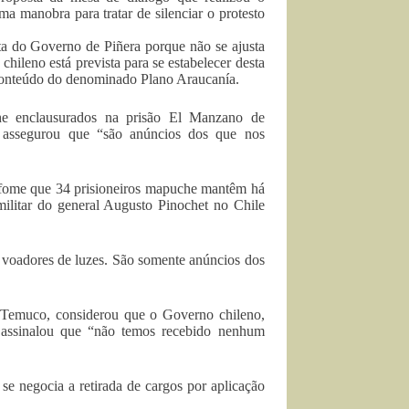
ma manobra para tratar de silenciar o protesto
ta do Governo de Piñera porque não se ajusta
ileno está prevista para se estabelecer desta
 conteúdo do denominado Plano Araucanía.
he enclausurados na prisão El Manzano de
e assegurou que “são anúncios dos que nos
e fome que 34 prisioneiros mapuche mantêm há
militar do general Augusto Pinochet no Chile
 voadores de luzes. São somente anúncios dos
m Temuco, considerou que o Governo chileno,
e assinalou que “não temos recebido nenhum
se negocia a retirada de cargos por aplicação