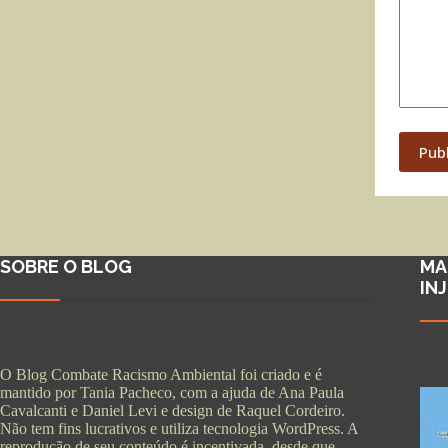
Pub
SOBRE O BLOG
MA
IN
O Blog Combate Racismo Ambiental foi criado e é
mantido por Tania Pacheco, com a ajuda de Ana Paula
Cavalcanti e Daniel Levi e design de Raquel Cordeiro.
Não tem fins lucrativos e utiliza tecnologia WordPress. A
reprodução de seu conteúdo é incentivada, desde que