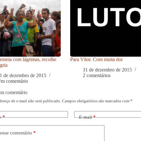
meia com lágrimas, recolhe
Para Vítor. Com muita dor
gria
31 de dezembro de 2015
1 de dezembro de 2015
2 comentários
m comentário
um comentário
dereço de e-mail não será publicado.
Campos obrigatórios são marcados com
*
e
*
E-mail
*
onar comentário
*