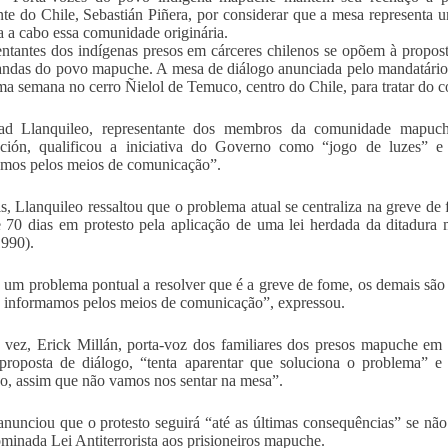
nte do Chile, Sebastián Piñera, por considerar que a mesa representa u
a a cabo essa comunidade originária.
ntantes dos indígenas presos em cárceres chilenos se opõem à propos
ndas do povo mapuche. A mesa de diálogo anunciada pelo mandatário ch
ma semana no cerro Ñielol de Temuco, centro do Chile, para tratar do
dad Llanquileo, representante dos membros da comunidade mapuc
ción, qualificou a iniciativa do Governo como “jogo de luzes” 
mos pelos meios de comunicação”.
, Llanquileo ressaltou que o problema atual se centraliza na greve d
 70 dias em protesto pela aplicação de uma lei herdada da ditadura 
990).
um problema pontual a resolver que é a greve de fome, os demais são
 informamos pelos meios de comunicação”, expressou.
 vez, Erick Millán, porta-voz dos familiares dos presos mapuche e
proposta de diálogo, “tenta aparentar que soluciona o problema” 
, assim que não vamos nos sentar na mesa”.
anunciou que o protesto seguirá “até as últimas consequências” se não 
minada Lei Antiterrorista aos prisioneiros mapuche.