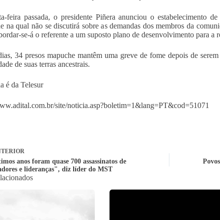
a-feira passada, o presidente Piñera anunciou o estabelecimento 
 na qual não se discutirá sobre as demandas dos membros da comuni
abordar-se-á o referente a um suposto plano de desenvolvimento para a 
ias, 34 presos mapuche mantêm uma greve de fome depois de serem e
ade de suas terras ancestrais.
ia é da Telesur
www.adital.com.br/site/noticia.asp?boletim=1&lang=PT&cod=51071
TERIOR
timos anos foram quase 700 assassinatos de
Povos
adores e lideranças", diz líder do MST
elacionados