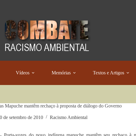
Vídeos
Memórias
Textos e Artigos
as Mapuche mantêm rechaço à proposta de diálogo do Governo
0 de setembro de 2010
Racismo Ambiental
 – Porta-vozes do povo indígena mapuche mantêm seu rechaço à p