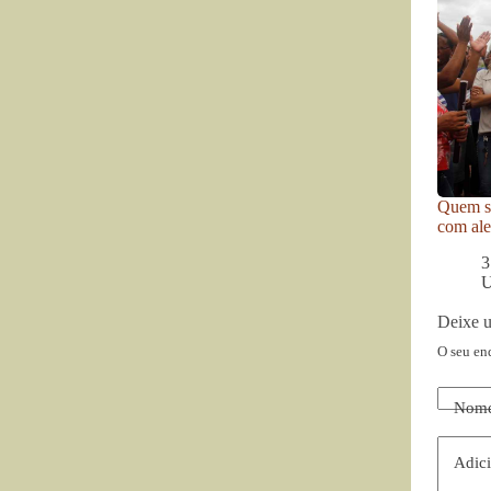
Quem se
com ale
3
U
Deixe 
O seu en
Nom
Adici