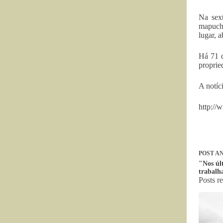
Na sext
mapuche
lugar, 
Há 71 d
propried
A notíc
http://
POST
AN
"Nos úl
trabalh
Posts r