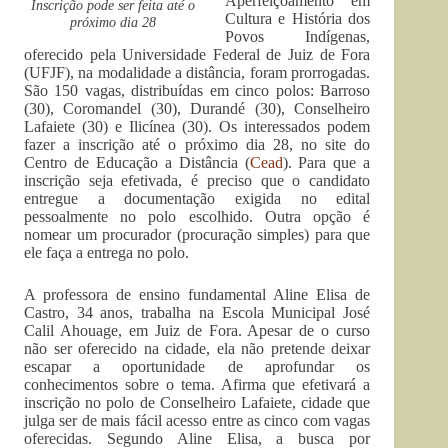
Aperfeiçoamento em
Inscrição pode ser feita até o
Cultura e História dos
próximo dia 28
Povos Indígenas,
oferecido pela Universidade Federal de Juiz de Fora
(UFJF), na modalidade a distância, foram prorrogadas.
São 150 vagas, distribuídas em cinco polos: Barroso
(30), Coromandel (30), Durandé (30), Conselheiro
Lafaiete (30) e Ilicínea (30). Os interessados podem
fazer a inscrição até o próximo dia 28, no site do
Centro de Educação a Distância (
Cead
). Para que a
inscrição seja efetivada, é preciso que o candidato
entregue a documentação exigida no edital
pessoalmente no polo escolhido. Outra opção é
nomear um procurador (procuração simples) para que
ele faça a entrega no polo.
A professora de ensino fundamental Aline Elisa de
Castro, 34 anos, trabalha na Escola Municipal José
Calil Ahouage, em Juiz de Fora. Apesar de o curso
não ser oferecido na cidade, ela não pretende deixar
escapar a oportunidade de aprofundar os
conhecimentos sobre o tema. Afirma que efetivará a
inscrição no polo de Conselheiro Lafaiete, cidade que
julga ser de mais fácil acesso entre as cinco com vagas
oferecidas. Segundo Aline Elisa, a busca por