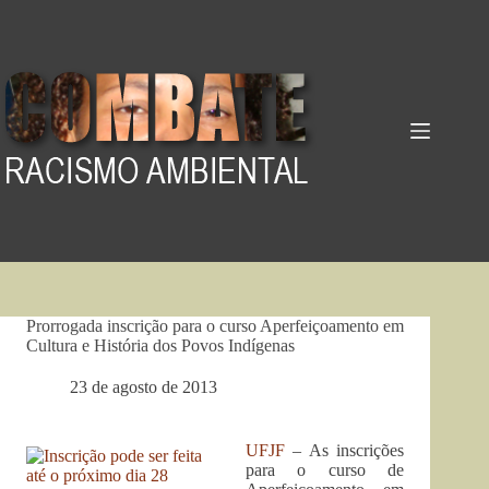
Pular
para
o
conteúdo
Prorrogada inscrição para o curso Aperfeiçoamento em
Cultura e História dos Povos Indígenas
23 de agosto de 2013
UFJF
– As inscrições
para o curso de