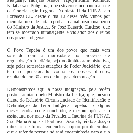
Pitaguary, Tabajara, Anacé, Tapuya-Kariri, Kanindé,
Kalabassa e Potiguara, que estivemos ocupando a sede
da Coordenação Regional Nordeste II da FUNAI em
Fortaleza-CE, desde o dia 13 desse mês, vimos por
meio da presente nota repudiar o atual posicionamento
do Ministro da Justiça, Sr. José Eduardo Cardoso, que
tem se mostrado intransigente e violador dos direitos
dos povos indígenas.
O Povo Tapeba é um dos povos que mais vem
sofrendo com a morosidade no processo de
regularização fundiária, seja no âmbito administrativo,
seja pelas reiteradas atuações do Poder Judiciário, que
tem se posicionado contra os nossos direitos,
resultando em 30 anos de luta pela demarcação.
Demonstramos aqui a nossa indignação, pela recém
postura adotada pelo Ministro da Justiça, que, mesmo
diante do Relatório Circunstanciado de Identificação e
Delimitação da Terra Indígena Tapeba, há alguns
meses tecnicamente concluído, e mesmo após a sua
assinatura por meio da Presidenta Interina da FUNAI,
Sra. Maria Augusta Boulitreau Assirati, há dois dias, o
ministro, de forma tendenciosa, optou por determinar
que a referida portaria só será encaminhada para a sua