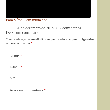
Para Vítor. Com muita dor
31 de dezembro de 2015
2 comentários
Deixe um comentário
O seu endereço de e-mail não será publicado.
Campos obrigatórios
são marcados com
*
Nome
*
E-mail
*
Site
Adicionar comentário
*