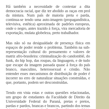
Há também a necessidade de contestar a dita
democracia racial, que diz ter abolido as raças em prol
da mistura. Num país de maioria preta e parda,
continua-se tendo uma auto-imagem (propagandística,
televisiva, estética) aproximada de padrões europeus,
onde o negro, antes trazido à força, vira mercadoria de
exportação, mulata globeleza, preto trabalhador.
Mas não só na desigualdade de presença física em
espaços de poder reside o problema. Também na sub-
representação cultural do pensamento e valores de
matriz afro-brasileira: criminalização do candomblé, do
funk, do hip hop, das roupas, da linguagem, e de tudo
que escape da imagem passada quase à força do país
branco, masculino, heterossexual e cristão. Não
entender esses mecanismos de distribuição de poder é
incorrer no erro de naturalizar situações construídas, e
que, portanto, podem ser desconstruídas.
Tendo em vista estas e outras questões relacionadas,
um grupo de estudantes da Faculdade de Direito da
Universidade Federal do Paraná, pretas e pretos,
pardas e pardos, brancas e brancos, partindo dos temas