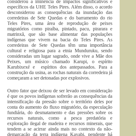
considerou a iminência de impactos significativos e
específicos da UHE Teles Pires. Além disso, o acordo
desconsiderou as consequências da inundação das
corredeiras de Sete Quedas e do barramento do rio
Teles Pires, uma área de reprodução de peixes
migratórios como piraíba, pintado, pacu, pirarara e
matrinxã, que são base alimentar das populações
indígenas que vivem na bacia do Teles Pires. As
corredeiras de Sete Quedas têm uma importância
cultural e religiosa para a etnia Munduruku, sendo
consideradas um lugar sagrado, onde vive a Mãe dos
Peixes, um músico chamado Karupi, o espírito
Karubixexé e espíritos dos antepassados. Para a
construção da usina, as rochas naturais da corredeira já
começaram a ser detonadas por explosivos.
Outro fator que deixou de ser levado em consideração
é que os povos indígenas sofrerão as consequências da
intensificação da pressão sobre o território deles por
conta do aumento do fluxo migratório, da especulação
fundiária, do desmatamento e das pressões sobre os
recursos naturais, como a pesca predatória e
exploração ilegal de madeira e recursos minerais, que
tendem a se acirrar ainda mais no contexto da não-
demarcação da terra indígena Kayabi, pendente há