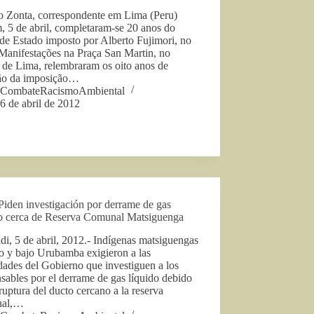
o Zonta, correspondente em Lima (Peru)
 5 de abril, completaram-se 20 anos do
de Estado imposto por Alberto Fujimori, no
Manifestações na Praça San Martin, no
 de Lima, relembraram os oito anos de
ão da imposição…
CombateRacismoAmbiental
6 de abril de 2012
Piden investigación por derrame de gas
do cerca de Reserva Comunal Matsiguenga
di, 5 de abril, 2012.- Indígenas matsiguengas
to y bajo Urubamba exigieron a las
dades del Gobierno que investiguen a los
sables por el derrame de gas líquido debido
ruptura del ducto cercano a la reserva
nal,…