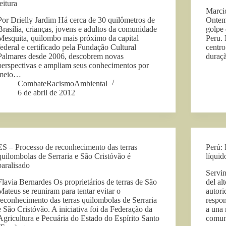
leitura
Marci
Por Drielly Jardim Há cerca de 30 quilômetros de
Ontem,
Brasília, crianças, jovens e adultos da comunidade
golpe 
Mesquita, quilombo mais próximo da capital
Peru. 
federal e certificado pela Fundação Cultural
centro
Palmares desde 2006, descobrem novas
duraç
perspectivas e ampliam seus conhecimentos por
meio…
CombateRacismoAmbiental
6 de abril de 2012
ES – Processo de reconhecimento das terras
Perú: 
quilombolas de Serraria e São Cristóvão é
líqui
paralisado
Servin
Flavia Bernardes Os proprietários de terras de São
del al
Mateus se reuniram para tentar evitar o
autori
reconhecimento das terras quilombolas de Serraria
respon
e São Cristóvão. A iniciativa foi da Federação da
a una 
Agricultura e Pecuária do Estado do Espírito Santo
comu