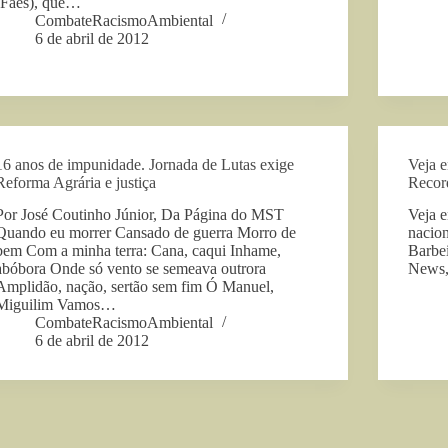
(Faes), que…
CombateRacismoAmbiental
6 de abril de 2012
16 anos de impunidade. Jornada de Lutas exige
Veja e
Reforma Agrária e justiça
Recor
Por José Coutinho Júnior, Da Página do MST
Veja e
Quando eu morrer Cansado de guerra Morro de
nacion
bem Com a minha terra: Cana, caqui Inhame,
Barbe
abóbora Onde só vento se semeava outrora
News, 
Amplidão, nação, sertão sem fim Ó Manuel,
Miguilim Vamos…
CombateRacismoAmbiental
6 de abril de 2012