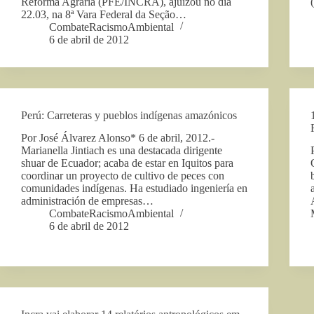
Reforma Agrária (PFE/INCRA), ajuizou no dia
22.03, na 8ª Vara Federal da Seção…
CombateRacismoAmbiental
6 de abril de 2012
Perú: Carreteras y pueblos indígenas amazónicos
Por José Álvarez Alonso* 6 de abril, 2012.-
Marianella Jintiach es una destacada dirigente
shuar de Ecuador; acaba de estar en Iquitos para
coordinar un proyecto de cultivo de peces con
comunidades indígenas. Ha estudiado ingeniería en
administración de empresas…
CombateRacismoAmbiental
6 de abril de 2012