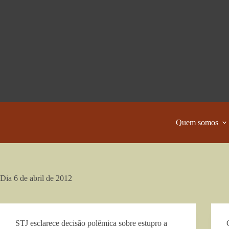
Pular
para
o
conteúdo
Quem somos
Dia
6 de abril de 2012
STJ esclarece decisão polêmica sobre estupro a