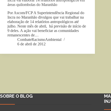
Incra vai elaborar 14 relatórios antropológicos em
áreas quilombolas do Maranhão
Por Ascom/FCP A Superintendência Regional do
Incra no Maranhão divulgou que vai trabalhar na
elaboração de 14 relatórios antropológicos até
julho. Neste mês de abril, há previsão de início de
9 deles. A ação vai beneficiar as comunidades
remanescentes de…
CombateRacismoAmbiental
6 de abril de 2012
SOBRE O BLOG
MA
IN