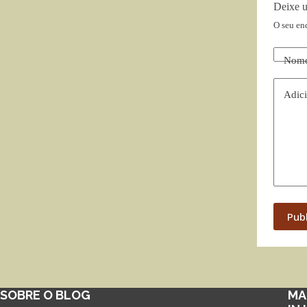
Deixe 
O seu en
Nom
Adici
Pub
SOBRE O BLOG
MA