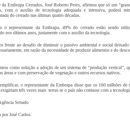
 da Embrapa Cerrados, José Roberto Peres, afirmou que só um “grand
as, com o auxilio de tecnologia adequada e intensiva, poderá mi
nada do cerrado nas últimas quatro décadas.
o o representante da Embrapa, 49% do cerrado estão sendo utili
do nos últimos anos, justamente com o auxílio da tecnologia.
s frente ao desafio de diminuir o passivo ambiental e social deixa
ssariamente, em razão da necessidade de produzir alimentos e do desc
ntou como solução a adoção de um sistema de “produção vertical”, qu
s áreas e com preservação de vegetação e outros recursos nativos.
emplificar, o representante da Embrapa disse que os 160 milhões de
 exigiriam três vezes mais terras se o país não contasse com a tecnologia
Agência Senado
 por José Carlos.