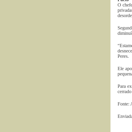
O chefe
privad
desorde
Segund
diminuí
“Estamo
desnece
Peres.
Ele apo
pequena
Para ex
cerrado
Fonte: 
Enviada