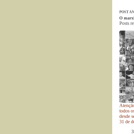
POST
AN
O marxi
Posts r
Atenção
todos o
desde se
31 de d
3