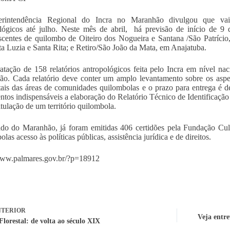
rintendência Regional do Incra no Maranhão divulgou que vai 
lógicos até julho. Neste mês de abril, há previsão de início de 9 
centes de quilombo de Oiteiro dos Nogueira e Santana /São Patrício
a Luzia e Santa Rita; e Retiro/São João da Mata, em Anajatuba.
atação de 158 relatórios antropológicos feita pelo Incra em nível nac
o. Cada relatório deve conter um amplo levantamento sobre os aspect
ais das áreas de comunidades quilombolas e o prazo para entrega é de
tos indispensáveis a elaboração do Relatório Técnico de Identificação
itulação de um território quilombola.
do do Maranhão, já foram emitidas 406 certidões pela Fundação Cul
las acesso às políticas públicas, assistência jurídica e de direitos.
www.palmares.gov.br/?p=18912
TERIOR
Veja entre
lorestal: de volta ao século XIX