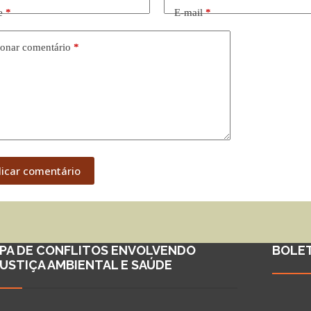
e
*
E-mail
*
onar comentário
*
licar comentário
PA DE CONFLITOS ENVOLVENDO
BOLE
JUSTIÇA AMBIENTAL E SAÚDE