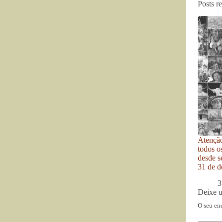
Posts r
Atenção
todos o
desde se
31 de d
3
Deixe 
O seu en