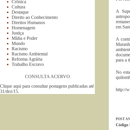
Crônica
Cultura
A Supe
Destaque
antropo
Direito ao Conhecimento
remanes
Direitos Humanos
em Sant
Homenagem
Justiça
Mídia e Poder
A contr
Mundo
Maranhã
Racismo
ambient
Racismo Ambiental
documen
Reforma Agrária
para a t
Trabalho Escravo
No esta
CONSULTA ACERVO
quilombo
Clique aqui para consultar postagens publicadas até
http://
31/dez/15
.
POST
AN
Código F