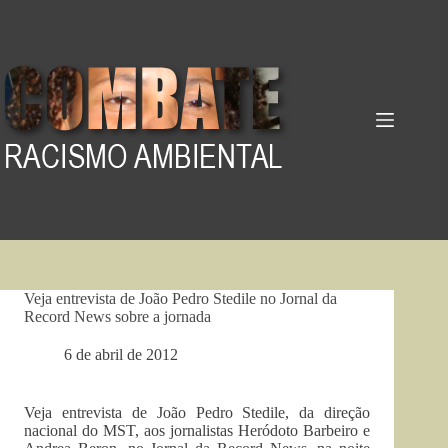
Pular
para
o
conteúdo
Veja entrevista de João Pedro Stedile no Jornal da
Record News sobre a jornada
6 de abril de 2012
Veja entrevista de João Pedro Stedile, da direção
nacional do MST, aos jornalistas Heródoto Barbeiro e