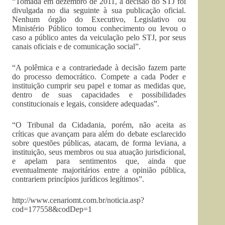
“Tomada em dezembro de 2011, a decisão do STJ foi
divulgada no dia seguinte à sua publicação oficial.
Nenhum órgão do Executivo, Legislativo ou
Ministério Público tomou conhecimento ou levou o
caso a público antes da veiculação pelo STJ, por seus
canais oficiais e de comunicação social”.
“A polêmica e a contrariedade à decisão fazem parte
do processo democrático. Compete a cada Poder e
instituição cumprir seu papel e tomar as medidas que,
dentro de suas capacidades e possibilidades
constitucionais e legais, considere adequadas”.
“O Tribunal da Cidadania, porém, não aceita as
críticas que avançam para além do debate esclarecido
sobre questões públicas, atacam, de forma leviana, a
instituição, seus membros ou sua atuação jurisdicional,
e apelam para sentimentos que, ainda que
eventualmente majoritários entre a opinião pública,
contrariem princípios jurídicos legítimos”.
http://www.cenariomt.com.br/noticia.asp?
cod=177558&codDep=1