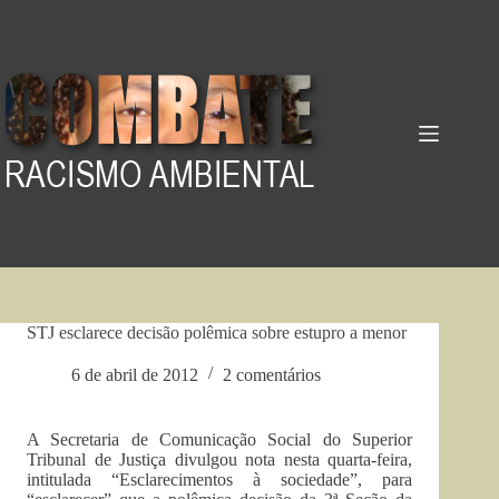
Pular
para
o
conteúdo
STJ esclarece decisão polêmica sobre estupro a menor
6 de abril de 2012
2 comentários
A Secretaria de Comunicação Social do Superior
Tribunal de Justiça divulgou nota nesta quarta-feira,
intitulada “Esclarecimentos à sociedade”, para