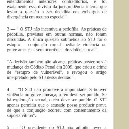
entendimentos anteriores contraditórios, e foi
exatamente essa divisão da jurisprudência interna que
levou a questão a ser decidida em embargos de
divergência em recurso especial”.
3 — “ O STJ não incentiva a pedofilia. As práticas de
pedofilia, previstas em outras normas, não foram
discutidas. A única questão submetida ao STJ foi o
estupro – conjunção carnal mediante violência ou
grave ameaça – sem ocorrência de violência real”.
“A decisão também não alcança práticas posteriores à
mudança do Código Penal em 2009, que criou o crime
de “estupro de vulnerável”, e revogou o artigo
interpretado pelo STJ nessa decisão”.
4 — “O STJ não promove a impunidade. S houver
violência ou grave ameaça, o réu deve ser punido. Se
há exploração sexual, o réu deve ser punido. O STJ
apenas permitiu que o acusado possa produzir prova
de que a conjunção ocorreu com consentimento da
suposta vítima”.
5 — “O presidente do STJ não admitiu rever a