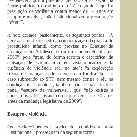
“esclarecer” que a polêmica decisão da 3ª Seção da
Corte publicada no último dia 27, segundo a qual a
presunção de violência contra menor de 14 anos em
estupro é relativa, “não institucionalizou a prostituição
infantil”.
A nota destaca, basicamente, os seguintes pontos: “A
decisão não diz respeito à criminalização da prática de
prostituição infantil, como prevista no Estatuto da
Criança e do Adolescente ou no Código Penal após
2009”, pois “trata, de forma restrita e específica, da
acusação de estupro ficto, em vista unicamente da
ausência de violência real no ato”; “a exploração
sexual de crianças e adolescentes não foi discutida no
caso submetido ao STJ, nem mesmo contra o réu na
condição de “cliente”“; também não se trata do tipo
penal “estupro de vulnerável”, que “não existia à
época dos fatos, assim como por cerca de 70 anos
antes da mudança legislativa de 2009”.
Estupro e violência
Os “esclarecimentos à sociedade” contidos na nota
“institucional” prosseguem da seguinte forma: