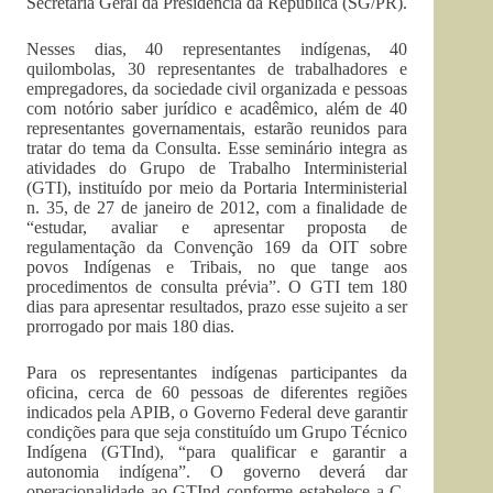
Secretaria Geral da Presidência da República (SG/PR).
Nesses dias, 40 representantes indígenas, 40
quilombolas, 30 representantes de trabalhadores e
empregadores, da sociedade civil organizada e pessoas
com notório saber jurídico e acadêmico, além de 40
representantes governamentais, estarão reunidos para
tratar do tema da Consulta. Esse seminário integra as
atividades do Grupo de Trabalho Interministerial
(GTI), instituído por meio da Portaria Interministerial
n. 35, de 27 de janeiro de 2012, com a finalidade de
“estudar, avaliar e apresentar proposta de
regulamentação da Convenção 169 da OIT sobre
povos Indígenas e Tribais, no que tange aos
procedimentos de consulta prévia”. O GTI tem 180
dias para apresentar resultados, prazo esse sujeito a ser
prorrogado por mais 180 dias.
Para os representantes indígenas participantes da
oficina, cerca de 60 pessoas de diferentes regiões
indicados pela APIB, o Governo Federal deve garantir
condições para que seja constituído um Grupo Técnico
Indígena (GTInd), “para qualificar e garantir a
autonomia indígena”. O governo deverá dar
operacionalidade ao GTInd conforme estabelece a C-