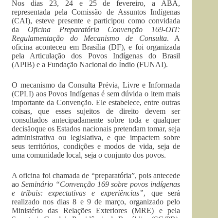
Nos dias 23, 24 e 25 de fevereiro, a ABA,
representada pela Comissão de Assuntos Indígenas
(CAI), esteve presente e participou como convidada
da
Oficina Preparatória Convenção 169-OIT:
Regulamentação do Mecanismo de Consulta
. A
oficina aconteceu em Brasília (DF), e foi organizada
pela Articulação dos Povos Indígenas do Brasil
(APIB) e a Fundação Nacional do Índio (FUNAI).
O mecanismo da Consulta Prévia, Livre e Informada
(CPLI) aos Povos Indígenas é sem dúvida o item mais
importante da Convenção. Ele estabelece, entre outras
coisas, que esses sujeitos de direito devem ser
consultados antecipadamente sobre toda e qualquer
decisãoque os Estados nacionais pretendam tomar, seja
administrativa ou legislativa, e que impactem sobre
seus territórios, condições e modos de vida, seja de
uma comunidade local, seja o conjunto dos povos.
A oficina foi chamada de “preparatória”, pois antecede
ao
Seminário “Convenção 169 sobre povos indígenas
e tribais: expectativas e experiências”
, que será
realizado nos dias 8 e 9 de março, organizado pelo
Ministério das Relações Exteriores (MRE) e pela