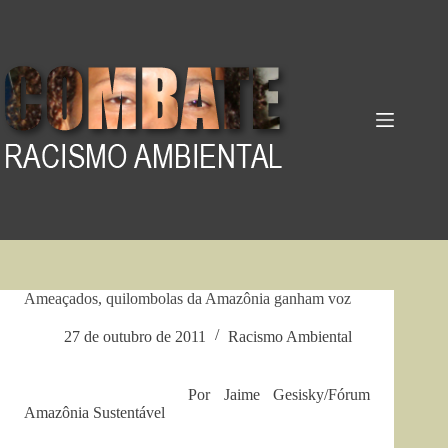
Pular
para
o
conteúdo
Ameaçados, quilombolas da Amazônia ganham voz
27 de outubro de 2011
Racismo Ambiental
Por Jaime Gesisky/Fórum
Amazônia Sustentável