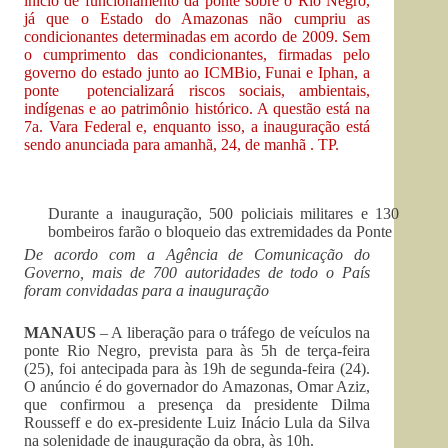
início de funcionamento da ponte sobre o Rio Negro,
já que o Estado do Amazonas não cumpriu as
condicionantes determinadas em acordo de 2009. Sem
o cumprimento das condicionantes, firmadas pelo
governo do estado junto ao ICMBio, Funai e Iphan, a
ponte potencializará riscos sociais, ambientais,
indígenas e ao patrimônio histórico. A questão está na
7a. Vara Federal e, enquanto isso, a inauguração está
sendo anunciada para amanhã, 24, de manhã . TP.
Durante a inauguração, 500 policiais militares e 130
bombeiros farão o bloqueio das extremidades da Ponte
De acordo com a Agência de Comunicação do
Governo, mais de 700 autoridades de todo o País
foram convidadas para a inauguração
MANAUS
– A liberação para o tráfego de veículos na
ponte Rio Negro, prevista para às 5h de terça-feira
(25), foi antecipada para às 19h de segunda-feira (24).
O anúncio é do governador do Amazonas, Omar Aziz,
que confirmou a presença da presidente Dilma
Rousseff e do ex-presidente Luiz Inácio Lula da Silva
na solenidade de inauguração da obra, às 10h.