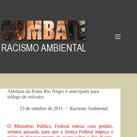
Pular
para
o
conteúdo
Abertura da Ponte Rio Negro é antecipada para
tráfego de veículos
23 de outubro de 2011
Racismo Ambiental
O Ministério Público Federal entrou com pedido,
semana passada, para que a Justiça Federal impeça o