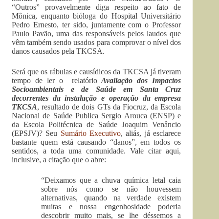
“Outros” provavelmente diga respeito ao fato de
Mônica, enquanto bióloga do Hospital Universitário
Pedro Ernesto, ter sido, juntamente com o Professor
Paulo Pavão, uma das responsáveis pelos laudos que
vêm também sendo usados para comprovar o nível dos
danos causados pela TKCSA.
Será que os rábulas e causídicos da TKCSA já tiveram
tempo de ler o relatório
Avaliação dos Impactos
Socioambientais e de Saúde em Santa Cruz
decorrentes da instalação e operação da empresa
TKCSA
, resultado de dois GTs da Fiocruz, da Escola
Nacional de Saúde Publica Sergio Arouca (ENSP) e
da Escola Politécnica de Saúde Joaquim Venâncio
(EPSJV)? Seu
Sumário Executivo
, aliás, já esclarece
bastante quem está causando “danos”, em todos os
sentidos, a toda uma comunidade. Vale citar aqui,
inclusive, a citação que o abre:
“Deixamos que a chuva química letal caia
sobre nós como se não houvessem
alternativas, quando na verdade existem
muitas e nossa engenhosidade poderia
descobrir muito mais, se lhe déssemos a