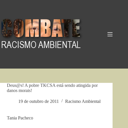
Pular
para
o
conteúdo
Deus@s! A pobre TKCSA está sendo atingida por
danos morais!
19 de outubro de 2011
Racismo Ambiental
Tania Pacheco