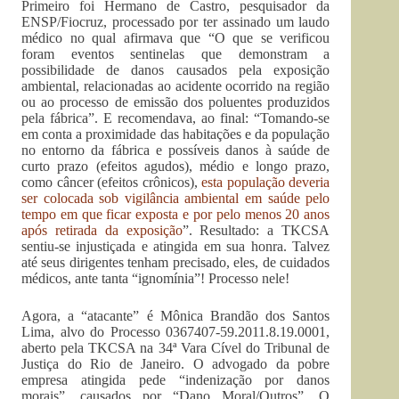
Primeiro foi Hermano de Castro, pesquisador da
ENSP/Fiocruz, processado por ter assinado um laudo
médico no qual afirmava que “O que se verificou
foram eventos sentinelas que demonstram a
possibilidade de danos causados pela exposição
ambiental, relacionadas ao acidente ocorrido na região
ou ao processo de emissão dos poluentes produzidos
pela fábrica”. E recomendava, ao final: “Tomando-se
em conta a proximidade das habitações e da população
no entorno da fábrica e possíveis danos à saúde de
curto prazo (efeitos agudos), médio e longo prazo,
como câncer (efeitos crônicos),
esta população deveria
ser colocada sob vigilância ambiental em saúde pelo
tempo em que ficar exposta e por pelo menos 20 anos
após retirada da exposição
”. Resultado: a TKCSA
sentiu-se injustiçada e atingida em sua honra. Talvez
até seus dirigentes tenham precisado, eles, de cuidados
médicos, ante tanta “ignomínia”! Processo nele!
Agora, a “atacante” é Mônica Brandão dos Santos
Lima, alvo do Processo 0367407-59.2011.8.19.0001,
aberto pela TKCSA na 34ª Vara Cível do Tribunal de
Justiça do Rio de Janeiro. O advogado da pobre
empresa atingida pede “indenização por danos
morais”, causados por “Dano Moral/Outros”. O