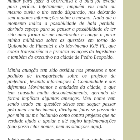
militar para fazer a ocorrência e a bala foi levada
para perícia. Infelizmente, ninguém viu nada ou
mesmo ouviu o tiro sendo disparado, nos deixando
sem maiores informações sobre o mesmo. Nada até o
momento indica a possibilidade de bala perdida,
abrindo espaço para se pensar a possibilidade de ter
sido uma forma de me amedrontar e coagir a parar
minha militância sobre as questões em torno do
Quilombo de Pimentel e do Movimento Kdê PL, que
cobra transparência e fiscaliza as ações do legislativo
e também do executivo na cidade de Pedro Leopoldo.
Minha atuação tem sido assídua nos protestos e nos
pedidos de transparência sobre os projetos da
prefeitura, levando informações à Comunidade e aos
diferentes Movimentos e entidades da cidade, o que
tem causado muito descontentamento, gerando de
forma implícita algumas ameaças. Meu nome vem
sendo usado em questões sérias sem sequer passar
pelo meu conhecimento, divulgam fatos se passando
por mim ou me incluindo como contra projetos que na
verdade ajudo a apoiar e até sugiro implementações
(não posso citar nomes, nem as situações aqui).
Infelizmente, em momentos assim fica ainda mais