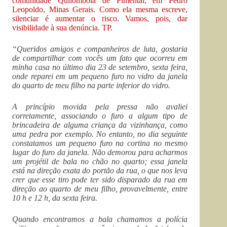
comunidade Quilombola de Pimental, em Pedro
Leopoldo, Minas Gerais. Como ela mesma escreve,
silenciar é aumentar o risco. Vamos, pois, dar
visibilidade à sua denúncia. TP.
“Queridos amigos e companheiros de luta, gostaria
de compartilhar com vocês um fato que ocorreu em
minha casa no último dia 23 de setembro, sexta feira,
onde reparei em um pequeno furo no vidro da janela
do quarto de meu filho na parte inferior do vidro.
A princípio movida pela pressa não avaliei
corretamente, associando o furo a algum tipo de
brincadeira de alguma criança da vizinhança, como
uma pedra por exemplo. No entanto, no dia seguinte
constatamos um pequeno furo na cortina no mesmo
lugar do furo da janela. Não demorou para acharmos
um projétil de bala no chão no quarto; essa janela
está na direção exata do portão da rua, o que nos leva
crer que esse tiro pode ter sido disparado da rua em
direção ao quarto de meu filho, provavelmente, entre
10 h e 12 h, da sexta feira.
Quando encontramos a bala chamamos a polícia