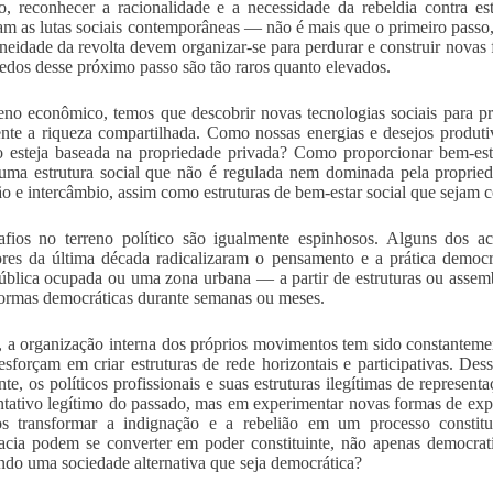
, reconhecer a racionalidade e a necessidade da rebeldia contra es
am as lutas sociais contemporâneas — não é mais que o primeiro passo, 
neidade da revolta devem organizar-se para perdurar e construir novas f
edos desse próximo passo são tão raros quanto elevados.
eno econômico, temos que descobrir novas tecnologias sociais para pr
nte a riqueza compartilhada. Como nossas energias e desejos produt
 esteja baseada na propriedade privada? Como proporcionar bem-estar
uma estrutura social que não é regulada nem dominada pela propried
o e intercâmbio, assim como estruturas de bem-estar social que sejam
fios no terreno político são igualmente espinhosos. Alguns dos ac
ores da última década radicalizaram o pensamento e a prática dem
ública ocupada ou uma zona urbana — a partir de estruturas ou assembl
ormas democráticas durante semanas ou meses.
, a organização interna dos próprios movimentos tem sido constanteme
esforçam em criar estruturas de rede horizontais e participativas. Dess
te, os políticos profissionais e suas estruturas ilegítimas de represen
ntativo legítimo do passado, mas em experimentar novas formas de exp
s transformar a indignação e a rebelião em um processo constit
cia podem se converter em poder constituinte, não apenas democrat
ndo uma sociedade alternativa que seja democrática?