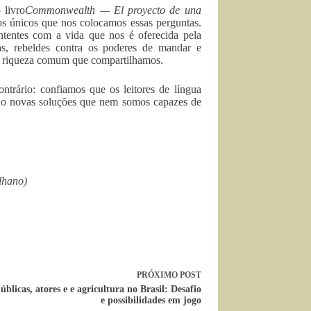
 livro
Commonwealth — El proyecto de una
s únicos que nos colocamos essas perguntas.
ntentes com a vida que nos é oferecida pela
iças, rebeldes contra os poderes de mandar e
na riqueza comum que compartilhamos.
ntrário: confiamos que os leitores de língua
arão novas soluções que nem somos capazes de
elhano)
PRÓXIMO
POST
Públicas, atores e e agricultura no Brasil: Desafio
e possibilidades em jogo