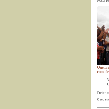
Posts r
Quem se
com ale
3
U
Deixe 
O seu en