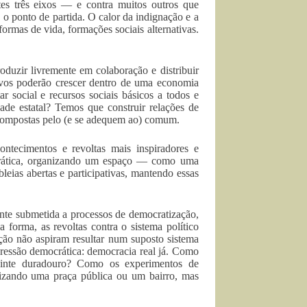
tes três eixos — e contra muitos outros que
o ponto de partida. O calor da indignação e a
ormas de vida, formações sociais alternativas.
oduzir livremente em colaboração e distribuir
ivos poderão crescer dentro de uma economia
 social e recursos sociais básicos a todos e
ade estatal? Temos que construir relações de
 compostas pelo (e se adequem ao) comum.
ontecimentos e revoltas mais inspiradores e
ocrática, organizando um espaço — como uma
eias abertas e participativas, mantendo essas
nte submetida a processos de democratização,
a forma, as revoltas contra o sistema político
tação não aspiram resultar num suposto sistema
ressão democrática: democracia real já. Como
uinte duradouro? Como os experimentos de
izando uma praça pública ou um bairro, mas