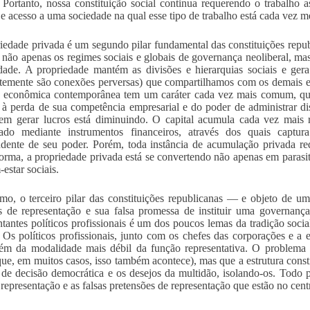
. Portanto, nossa constituição social continua requerendo o trabalho a
s e acesso a uma sociedade na qual esse tipo de trabalho está cada vez m
iedade privada é um segundo pilar fundamental das constituições repu
 não apenas os regimes sociais e globais de governança neoliberal, m
dade. A propriedade mantém as divisões e hierarquias sociais e ger
temente são conexões perversas) que compartilhamos com os demais e
e econômica contemporânea tem um caráter cada vez mais comum, que 
à perda de sua competência empresarial e do poder de administrar dis
 em gerar lucros está diminuindo. O capital acumula cada vez mais r
zado mediante instrumentos financeiros, através dos quais captu
dente de seu poder. Porém, toda instância de acumulação privada r
orma, a propriedade privada está se convertendo não apenas em paras
estar sociais.
imo, o terceiro pilar das constituições republicanas — e objeto de 
s de representação e sua falsa promessa de instituir uma governan
ntantes políticos profissionais é um dos poucos lemas da tradição soci
 Os políticos profissionais, junto com os chefes das corporações e a
ém da modalidade mais débil da função representativa. O problema n
que, em muitos casos, isso também acontece), mas que a estrutura const
de decisão democrática e os desejos da multidão, isolando-os. Todo p
e representação e as falsas pretensões de representação que estão no cen