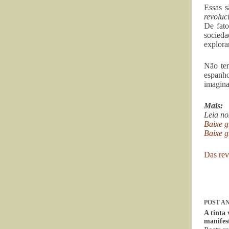
Essas s
revoluc
De fato
socieda
explora
Não tem
espanho
imagina
Mais:
Leia n
Baixe g
Baixe g
Das rev
POST
AN
A tinta 
manifes