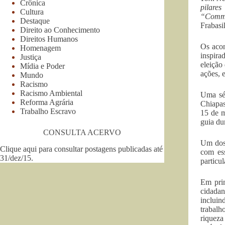
Crônica
pilare
Cultura
“Commo
Destaque
Frabasil
Direito ao Conhecimento
Direitos Humanos
Os acon
Homenagem
inspira
Justiça
eleição
Mídia e Poder
ações, 
Mundo
Racismo
Racismo Ambiental
Uma sér
Reforma Agrária
Chiapas
Trabalho Escravo
15 de m
guia dur
CONSULTA ACERVO
Um dos
Clique aqui para consultar postagens publicadas até
com ess
31/dez/15
.
particu
Em prim
cidadan
incluin
trabalh
riqueza