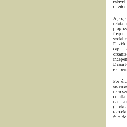
estável
direito
A propr
refutam
proprie
frequen
social 
Devido 
capital
organi
indepen
Dessa f
e o bem-
Por últ
sistema
represe
em dia.
nada al
(ainda 
tomada 
falta d