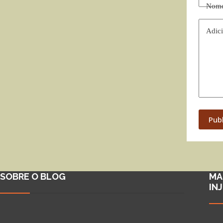
Nom
Adici
Pub
SOBRE O BLOG
MA
IN