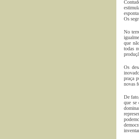
Contudo
estimul
esponta
Os segr
No terr
igualme
que não
todas n
produçã
Os desa
inovad
praça p
novas f
De fato
que se 
dominan
represe
podemo
democra
inventa