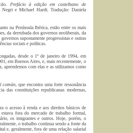
ação.
Prefácio à edição em castelhano de
 Negri e Michael Hardt. Tradução: Daniela
nto na Península Ibérica, estão entre os mais
ões, da derrubada dos governos neoliberais, da
de governos supostamente progressistas e outras
ncias sociais e políticas.
ongadas, desde o 1º de janeiro de 1994, em
01, em Buenos Aires, e, mais recentemente, o
s, aprendemos com elas e as utilizamos como
el común
, que encontra uma forte ressonância
cia das constituições republicanas modernas,
a o acesso à renda e aos direitos básicos de
estava fora do mercado de trabalho formal,
rio, os imigrantes e outros. Hoje, porém, o
ralmente, o trabalho continua sendo a fonte da
tal e, geralmente, fora de uma relação salarial