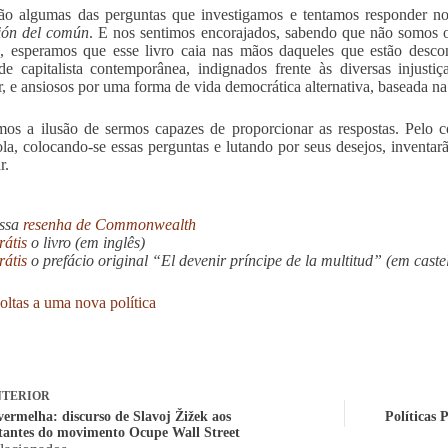
ão algumas das perguntas que investigamos e tentamos responder no
ión del común
. E nos sentimos encorajados, sabendo que não somos o
, esperamos que esse livro caia nas mãos daqueles que estão desco
de capitalista contemporânea, indignados frente às diversas injust
r, e ansiosos por uma forma de vida democrática alternativa, baseada 
os a ilusão de sermos capazes de proporcionar as respostas. Pelo co
la, colocando-se essas perguntas e lutando por seus desejos, invent
r.
ossa
resenha de Commonwealth
rátis
o livro (em inglês)
rátis
o prefácio original “El devenir príncipe de la multitud” (em cast
oltas a uma nova política
TERIOR
vermelha: discurso de Slavoj Žižek aos
Políticas 
tantes do movimento Ocupe Wall Street