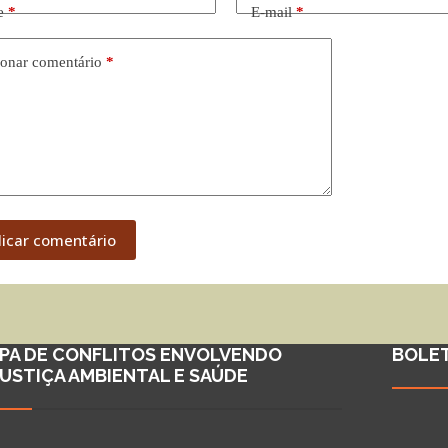
e
*
E-mail
*
onar comentário
*
licar comentário
PA DE CONFLITOS ENVOLVENDO
BOLE
JUSTIÇA AMBIENTAL E SAÚDE