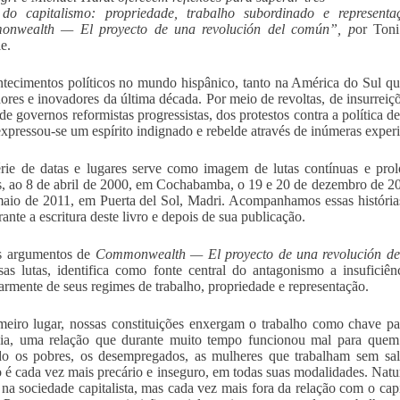
s do capitalismo: propriedade, trabalho subordinado e represent
nwealth — El proyecto de una revolución del común”, p
or Toni
e.
tecimentos políticos no mundo hispânico, tanto na América do Sul qua
dores e inovadores da última década. Por meio de revoltas, de insurreiç
 de governos reformistas progressistas, dos protestos contra a política 
expressou-se um espírito indignado e rebelde através de inúmeras experiê
ie de datas e lugares serve como imagem de lutas contínuas e prol
, ao 8 de abril de 2000, em Cochabamba, o 19 e 20 de dezembro de 20
aio de 2011, em Puerta del Sol, Madri. Acompanhamos essas história
ante a escritura deste livro e depois de sua publicação.
 argumentos de
Commonwealth — El proyecto de una revolución d
as lutas, identifica como fonte central do antagonismo a insuficiên
larmente de seus regimes de trabalho, propriedade e representação.
eiro lugar, nossas constituições enxergam o trabalho como chave par
ia, uma relação que durante muito tempo funcionou mal para quem 
do os pobres, os desempregados, as mulheres que trabalham sem salá
o é cada vez mais precário e inseguro, em todas suas modalidades. Natu
 na sociedade capitalista, mas cada vez mais fora da relação com o capi