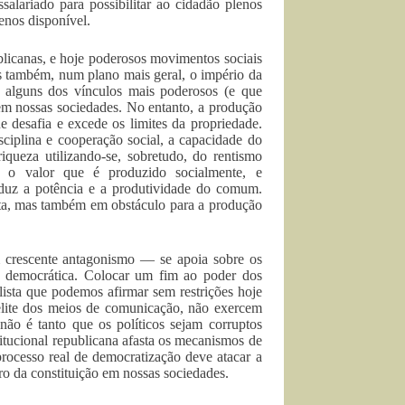
ssalariado para possibilitar ao cidadão plenos
enos disponível.
blicanas, e hoje poderosos movimentos sociais
as também, num plano mais geral, o império da
a alguns dos vínculos mais poderosos (e que
m nossas sociedades. No entanto, a produção
desafia e excede os limites da propriedade.
ciplina e cooperação social, a capacidade do
iqueza utilizando-se, sobretudo, do rentismo
ra o valor que é produzido socialmente, e
eduz a potência e a produtividade do comum.
ita, mas também em obstáculo para a produção
um crescente antagonismo — se apoia sobre os
ça democrática. Colocar um fim ao poder dos
alista que podemos afirmar sem restrições hoje
 elite dos meios de comunicação, não exercem
ão é tanto que os políticos sejam corruptos
itucional republicana afasta os mecanismos de
rocesso real de democratização deve atacar a
tro da constituição em nossas sociedades.