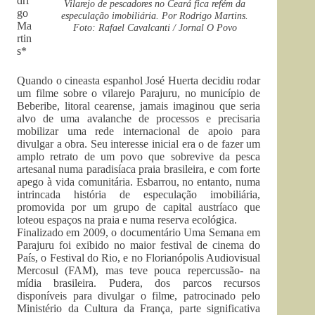
dri
Vilarejo de pescadores no Ceará fica refém da
go
especulação imobiliária. Por Rodrigo Martins.
Ma
Foto: Rafael Cavalcanti / Jornal O Povo
rtin
s*
Quando o cineasta espanhol José Huerta decidiu rodar
um filme sobre o vilarejo Parajuru, no município de
Beberibe, litoral cearense, jamais imaginou que seria
alvo de uma avalanche de processos e precisaria
mobilizar uma rede internacional de apoio para
divulgar a obra. Seu interesse inicial era o de fazer um
amplo retrato de um povo que sobrevive da pesca
artesanal numa paradisíaca praia brasileira, e com forte
apego à vida comunitária. Esbarrou, no entanto, numa
intrincada história de especulação imobiliária,
promovida por um grupo de capital austríaco que
loteou espaços na praia e numa reserva ecológica.
Finalizado em 2009, o documentário Uma Semana em
Parajuru foi exibido no maior festival de cinema do
País, o Festival do Rio, e no Florianópolis Audiovisual
Mercosul (FAM), mas teve pouca repercussão- na
mídia brasileira. Pudera, dos parcos recursos
disponíveis para divulgar o filme, patrocinado pelo
Ministério da Cultura da França, parte significativa