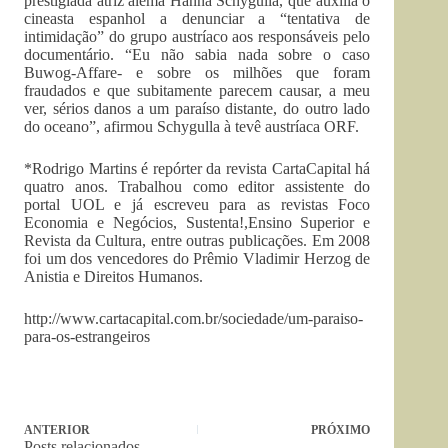
prestigiada atriz alemã Hanna Schygulla, que auxilia o
cineasta espanhol a denunciar a “tentativa de
intimidação” do grupo austríaco aos responsáveis pelo
documentário. “Eu não sabia nada sobre o caso
Buwog-Affare- e sobre os milhões que foram
fraudados e que subitamente parecem causar, a meu
ver, sérios danos a um paraíso distante, do outro lado
do oceano”, afirmou Schygulla à tevê austríaca ORF.
*Rodrigo Martins é repórter da revista CartaCapital há
quatro anos. Trabalhou como editor assistente do
portal UOL e já escreveu para as revistas Foco
Economia e Negócios, Sustenta!,Ensino Superior e
Revista da Cultura, entre outras publicações. Em 2008
foi um dos vencedores do Prêmio Vladimir Herzog de
Anistia e Direitos Humanos.
http://www.cartacapital.com.br/sociedade/um-paraiso-
para-os-estrangeiros
ANTERIOR
PRÓXIMO
Posts relacionados