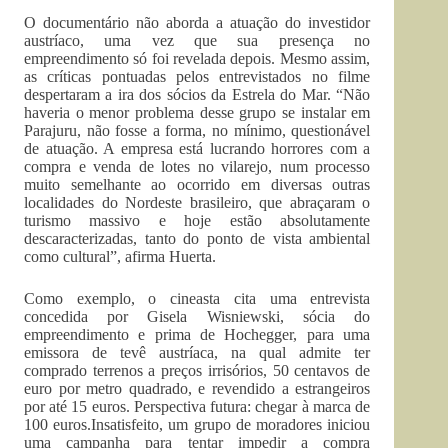
O documentário não aborda a atuação do investidor
austríaco, uma vez que sua presença no
empreendimento só foi revelada depois. Mesmo assim,
as críticas pontuadas pelos entrevistados no filme
despertaram a ira dos sócios da Estrela do Mar. “Não
haveria o menor problema desse grupo se instalar em
Parajuru, não fosse a forma, no mínimo, questionável
de atuação. A empresa está lucrando horrores com a
compra e venda de lotes no vilarejo, num processo
muito semelhante ao ocorrido em diversas outras
localidades do Nordeste brasileiro, que abraçaram o
turismo massivo e hoje estão absolutamente
descaracterizadas, tanto do ponto de vista ambiental
como cultural”, afirma Huerta.
Como exemplo, o cineasta cita uma entrevista
concedida por Gisela Wisniewski, sócia do
empreendimento e prima de Hochegger, para uma
emissora de tevê austríaca, na qual admite ter
comprado terrenos a preços irrisórios, 50 centavos de
euro por metro quadrado, e revendido a estrangeiros
por até 15 euros. Perspectiva futura: chegar à marca de
100 euros.Insatisfeito, um grupo de moradores iniciou
uma campanha para tentar impedir a compra