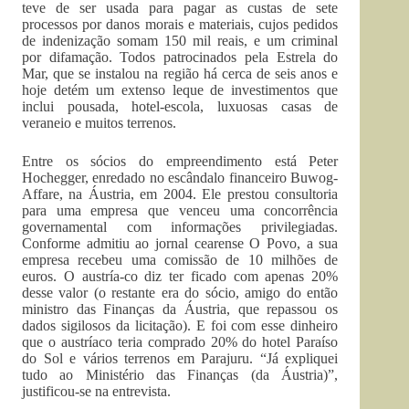
teve de ser usada para pagar as custas de sete
processos por danos morais e materiais, cujos pedidos
de indenização somam 150 mil reais, e um criminal
por difamação. Todos patrocinados pela Estrela do
Mar, que se instalou na região há cerca de seis anos e
hoje detém um extenso leque de investimentos que
inclui pousada, hotel-escola, luxuosas casas de
veraneio e muitos terrenos.
Entre os sócios do empreendimento está Peter
Hochegger, enredado no escândalo financeiro Buwog-
Affare, na Áustria, em 2004. Ele prestou consultoria
para uma empresa que venceu uma concorrência
governamental com informações privilegiadas.
Conforme admitiu ao jornal cearense O Povo, a sua
empresa recebeu uma comissão de 10 milhões de
euros. O austría-co diz ter ficado com apenas 20%
desse valor (o restante era do sócio, amigo do então
ministro das Finanças da Áustria, que repassou os
dados sigilosos da licitação). E foi com esse dinheiro
que o austríaco teria comprado 20% do hotel Paraíso
do Sol e vários terrenos em Parajuru. “Já expliquei
tudo ao Ministério das Finanças (da Áustria)”,
justificou-se na entrevista.