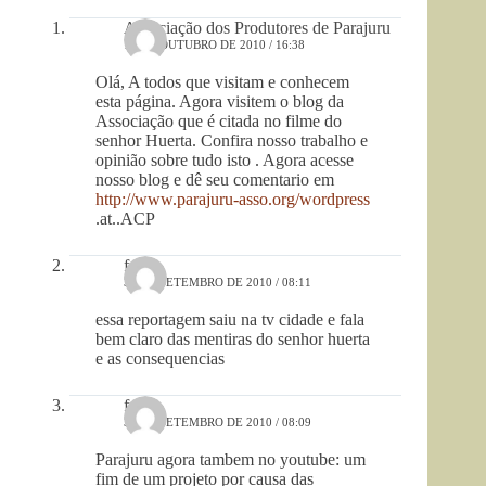
Associação dos Produtores de Parajuru
14 DE OUTUBRO DE 2010 / 16:38
Olá, A todos que visitam e conhecem
esta página. Agora visitem o blog da
Associação que é citada no filme do
senhor Huerta. Confira nosso trabalho e
opinião sobre tudo isto . Agora acesse
nosso blog e dê seu comentario em
http://www.parajuru-asso.org/wordpress
.at..ACP
fred
30 DE SETEMBRO DE 2010 / 08:11
essa reportagem saiu na tv cidade e fala
bem claro das mentiras do senhor huerta
e as consequencias
fred
30 DE SETEMBRO DE 2010 / 08:09
Parajuru agora tambem no youtube: um
fim de um projeto por causa das