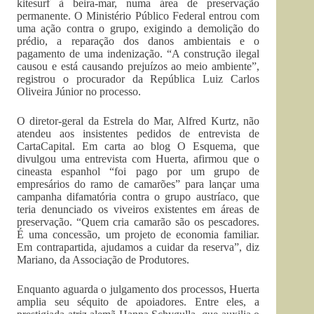
kitesurf à beira-mar, numa área de preservação
permanente. O Ministério Público Federal entrou com
uma ação contra o grupo, exigindo a demolição do
prédio, a reparação dos danos ambientais e o
pagamento de uma indenização. “A construção ilegal
causou e está causando prejuízos ao meio ambiente”,
registrou o procurador da República Luiz Carlos
Oliveira Júnior no processo.
O diretor-geral da Estrela do Mar, Alfred Kurtz, não
atendeu aos insistentes pedidos de entrevista de
CartaCapital. Em carta ao blog O Esquema, que
divulgou uma entrevista com Huerta, afirmou que o
cineasta espanhol “foi pago por um grupo de
empresários do ramo de camarões” para lançar uma
campanha difamatória contra o grupo austríaco, que
teria denunciado os viveiros existentes em áreas de
preservação. “Quem cria camarão são os pescadores.
É uma concessão, um projeto de economia familiar.
Em contrapartida, ajudamos a cuidar da reserva”, diz
Mariano, da Associação de Produtores.
Enquanto aguarda o julgamento dos processos, Huerta
amplia seu séquito de apoiadores. Entre eles, a