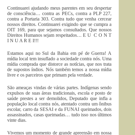
Continuarei ajudando meus parentes em seu despertar
de consciência… contra as PECs, contra a PLP 227,
contra a Portaria 303. Contra tudo que venha cercear
nossos direitos. Continuarei exigindo que se cumpra a
OIT 169, para que sejamos consultados. Que nossos
Direitos Humanos sejam respeitados… E U C O N T
I N U A R E I!!!
Estamos aqui no Sul da Bahia em pé de Guerra! A
mídia local tem insuflado a sociedade contra nós. Uma
mídia comprada que distorce as notícias, que nos trata
de supostos índios. Nós também temos a nossa mídia
livre e os parceiros que primam pela verdade.
São ameaças vindas de várias partes. Indígenas sendo
expulsos de suas áreas tradicionais, escola e posto de
saúde prestes a ser demolidos, Deputado que infla a
população local contra nós, atentado contra um ônibus
escolar, carro da SESAI e da FUNAI queimados, dois
assassinados, casas queimadas… tudo isso nos últimos
vinte dias.
Vivemos um momento de grande apreensão em nossa