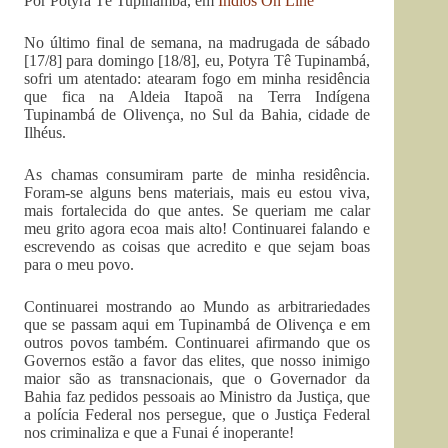
Por Potyra Tê Tupinambá, em
Índios On Line
No último final de semana, na madrugada de sábado
[17/8] para domingo [18/8], eu, Potyra Tê Tupinambá,
sofri um atentado: atearam fogo em minha residência
que fica na Aldeia Itapoã na Terra Indígena
Tupinambá de Olivença, no Sul da Bahia, cidade de
Ilhéus.
As chamas consumiram parte de minha residência.
Foram-se alguns bens materiais, mais eu estou viva,
mais fortalecida do que antes. Se queriam me calar
meu grito agora ecoa mais alto! Continuarei falando e
escrevendo as coisas que acredito e que sejam boas
para o meu povo.
Continuarei mostrando ao Mundo as arbitrariedades
que se passam aqui em Tupinambá de Olivença e em
outros povos também. Continuarei afirmando que os
Governos estão a favor das elites, que nosso inimigo
maior são as transnacionais, que o Governador da
Bahia faz pedidos pessoais ao Ministro da Justiça, que
a polícia Federal nos persegue, que o Justiça Federal
nos criminaliza e que a Funai é inoperante!