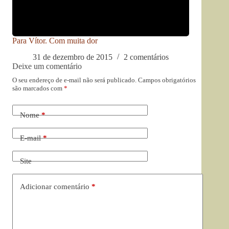
Para Vítor. Com muita dor
31 de dezembro de 2015
2 comentários
Deixe um comentário
O seu endereço de e-mail não será publicado.
Campos obrigatórios
são marcados com
*
Nome
*
E-mail
*
Site
Adicionar comentário
*