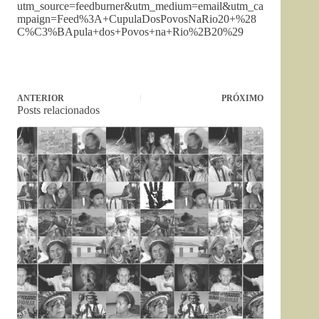
utm_source=feedburner&utm_medium=email&utm_ca
mpaign=Feed%3A+CupulaDosPovosNaRio20+%28
C%C3%BApula+dos+Povos+na+Rio%2B20%29
ANTERIOR
PRÓXIMO
Posts relacionados