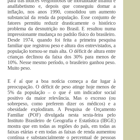
para trás índices vergonhosos de mortalidade infantil e
analfabetismo e, depois que conseguiu domar a
inflação, nos anos 1990, consolidou um aumento
substancial da renda da população. Esse conjunto de
fatores permitiu reduzir drasticamente o histórico
problema da desnutrição no Brasil. E resultou numa
impressionante mudança no padrão físico do brasileiro.
Desde 1974, quando foi feita a primeira pesquisa
familiar que registrou peso e altura dos entrevistados, a
população tornou-se mais alta. O déficit de altura entre
crianças declinou da faixa dos 30% para menos de
10%. Nesse mesmo período, o brasileiro ganhou peso.
Muito peso.
E é aí que a boa notícia começa a dar lugar à
preocupação. O déficit de peso atinge hoje menos de
5% da população – o que é um indicador social
positivo da maior relevância. Mas o excesso (ou
sobrepeso, como preferem dizer os médicos) e a
obesidade explodiram. A Pesquisa de Orçamento
Familiar (POF) divulgada nesta sexta-feira pelo
Instituto Brasileiro de Geografia e Estatística (IBGE)
mostra que em todas as regiões do país, em todas as
faixas etárias e em todas as faixas de renda aumentou
contínua e substancialmente o percentual de pessoas