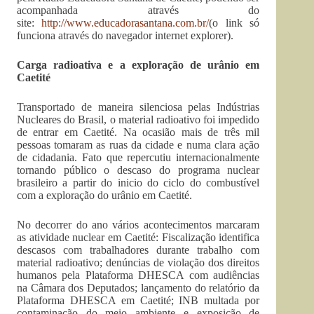
acompanhada através do
site:
http://www.educadorasantana.com.br/
(o link só
funciona através do navegador internet explorer).
Carga radioativa e a exploração de urânio em
Caetité
Transportado de maneira silenciosa pelas Indústrias
Nucleares do Brasil, o material radioativo foi impedido
de entrar em Caetité. Na ocasião mais de três mil
pessoas tomaram as ruas da cidade e numa clara ação
de cidadania. Fato que repercutiu internacionalmente
tornando público o descaso do programa nuclear
brasileiro a partir do inicio do ciclo do combustível
com a exploração do urânio em Caetité.
No decorrer do ano vários acontecimentos marcaram
as atividade nuclear em Caetité: Fiscalização identifica
descasos com trabalhadores durante trabalho com
material radioativo; denúncias de violação dos direitos
humanos pela Plataforma DHESCA com audiências
na Câmara dos Deputados; lançamento do relatório da
Plataforma DHESCA em Caetité; INB multada por
contaminação do meio ambiente e exposição de