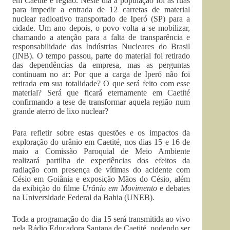
em Caetité e região. Neste dia a população foi às ruas
para impedir a entrada de 12 carretas de material
nuclear radioativo transportado de Iperó (SP) para a
cidade. Um ano depois, o povo volta a se mobilizar,
chamando a atenção para a falta de transparência e
responsabilidade das Indústrias Nucleares do Brasil
(INB). O tempo passou, parte do material foi retirado
das dependências da empresa, mas as perguntas
continuam no ar: Por que a carga de Iperó não foi
retirada em sua totalidade? O que será feito com esse
material? Será que ficará eternamente em Caetité
confirmando a tese de transformar aquela região num
grande aterro de lixo nuclear?
Para refletir sobre estas questões e os impactos da
exploração do urânio em Caetité, nos dias 15 e 16 de
maio a Comissão Paroquial de Meio Ambiente
realizará partilha de experiências dos efeitos da
radiação com presença de vítimas do acidente com
Césio em Goiânia e exposição Mãos do Césio, além
da exibição do filme
Urânio em Movimento
e debates
na Universidade Federal da Bahia (UNEB).
Toda a programação do dia 15 será transmitida ao vivo
pela Rádio Educadora Santana de Caetité, podendo ser