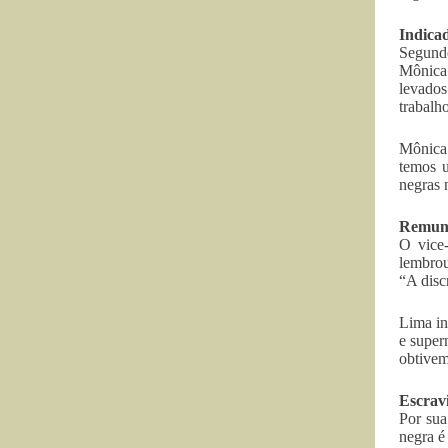
Indica
Segundo
Mônica 
levados
trabalho
Mônica 
temos u
negras 
Remune
O vice
lembrou
“A disc
Lima in
e super
obtivem
Escrav
Por sua
negra é