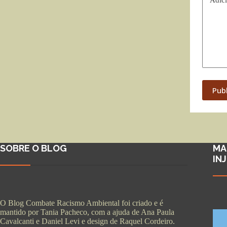
Adici
Pub
SOBRE O BLOG
MA
IN
O Blog Combate Racismo Ambiental foi criado e é
mantido por Tania Pacheco, com a ajuda de Ana Paula
Cavalcanti e Daniel Levi e design de Raquel Cordeiro.