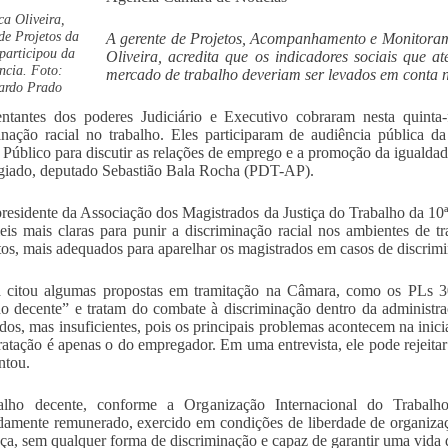
a Oliveira,
de Projetos da
A gerente de Projetos, Acompanhamento e Monitorame
 participou da
Oliveira, acredita que os indicadores sociais que a
ncia. Foto:
mercado de trabalho deveriam ser levados em conta na
ardo Prado
ntantes dos poderes Judiciário e Executivo cobraram nesta quinta-
inação racial no trabalho. Eles participaram de audiência pública 
 Público para discutir as relações de emprego e a promoção da igualdade
giado, deputado Sebastião Bala Rocha (PDT-AP).
presidente da Associação dos Magistrados da Justiça do Trabalho da 1
leis mais claras para punir a discriminação racial nos ambientes de tr
os, mais adequados para aparelhar os magistrados em casos de discrimi
 citou algumas propostas em tramitação na Câmara, como os PLs 30
ho decente” e tratam do combate à discriminação dentro da administra
idos, mas insuficientes, pois os principais problemas acontecem na inicia
ratação é apenas o do empregador. Em uma entrevista, ele pode rejeitar
ntou.
alho decente, conforme a Organização Internacional do Trabal
amente remunerado, exercido em condições de liberdade de organizaçã
ça, sem qualquer forma de discriminação e capaz de garantir uma vida 