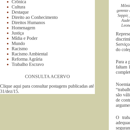
Crônica
Mônic
Cultura
gerente 
Destaque
Seppir,
Direito ao Conhecimento
Aude
Direitos Humanos
Leon
Homenagem
Justiça
Represe
Mídia e Poder
discrim
Mundo
Serviço
Racismo
do cole
Racismo Ambiental
Reforma Agrária
Para a 
Trabalho Escravo
faltam 
complet
CONSULTA ACERVO
Noemia
Clique aqui para consultar postagens publicadas até
“trabal
31/dez/15
.
são vál
de cont
argume
O trab
adequad
seguran