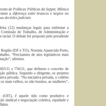
nto de Políticas Públicas da Seppir, Mônica
testam a diferença entre brancos e negros no
s decisões judiciais
feira (12) mudanças legais para enfrentar a
da Comissão de Trabalho, de Administração e
 racial. O debate foi proposto pelo presidente
0ª Região (DF e TO), Noemia Aparecida Porto,
abalho. “Precisamos de atos legislativos mais
nação”, afirmou.
03/11 e 756/11, que definem o conceito de
ção pública. Segundo a dirigente, os projetos
tiva privada. “Na iniciativa privada, o critério
 os mais velhos, os não bonitos, as mulheres”,
ho (OIT), é aquele tido como produtivo e
o sindical e negociação coletiva, equidade e
digna.