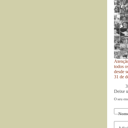
Atenção
todos o
desde se
31 de d
3
Deixe 
O seu en
Nom