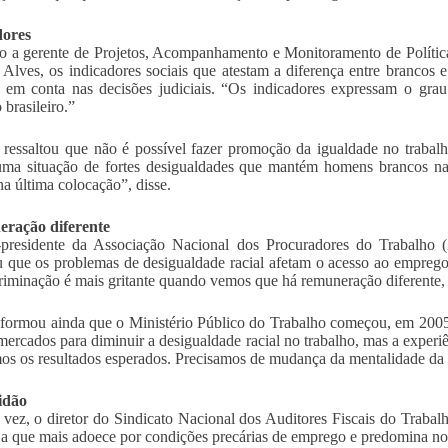
dores
 a gerente de Projetos, Acompanhamento e Monitoramento de Políticas
Alves, os indicadores sociais que atestam a diferença entre brancos 
 em conta nas decisões judiciais. “Os indicadores expressam o gra
 brasileiro.”
ressaltou que não é possível fazer promoção da igualdade no trabal
ma situação de fortes desigualdades que mantém homens brancos na
na última colocação”, disse.
ração diferente
-presidente da Associação Nacional dos Procuradores do Trabalh
 que os problemas de desigualdade racial afetam o acesso ao emprego,
riminação é mais gritante quando vemos que há remuneração diferente,
formou ainda que o Ministério Público do Trabalho começou, em 200
mercados para diminuir a desigualdade racial no trabalho, mas a experi
os os resultados esperados. Precisamos de mudança da mentalidade d
idão
 vez, o diretor do Sindicato Nacional dos Auditores Fiscais do Traba
 a que mais adoece por condições precárias de emprego e predomina no t