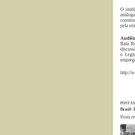
O sindi
análoga
constru
pela em
Audiên
Bala Ro
discuss
o Legis
emprego
http://
POST
AN
Brasil:
Posts r